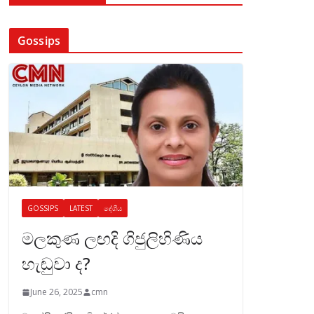
Gossips
GOSSIPS
LATEST
දේශීය
මලකුණ ලඟදි ගිජුලිහිණිය
හැඬුවා ද?
June 26, 2025
cmn