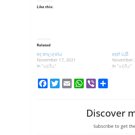
Like this:
Related
අද කාලගුණය
අදත් වැසි
November 17, 2021
November 2
In "දේශීය"
In "දේශීය"
F
T
E
W
Vi
S
ac
w
m
h
b
h
e
itt
ai
at
er
ar
b
er
l
s
e
Discover 
o
A
Subscribe to get the
o
p
Type your email…