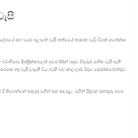
ැසි
 ප‍්‍රදේශයේ සහ වයඹ පළාතේ වැසි තත්වයේ තරමක වැඩි වීමක් අපේක්ෂා
නියාව දිස්ත්‍රික්කවලත් සවස 02න් පසුව ගිගුරුම් සහිත වැසි ඇති
ූ තරමක තද වැසි ද ඇති විය හැකි බව කාලගුණ විද්‍යා දෙපාර්තමේන්තුව
ම් දී තිබෙන්නේ අකුණු මගින් සහ තද සුළං මගින් සිදුවන අනතුරු අවම