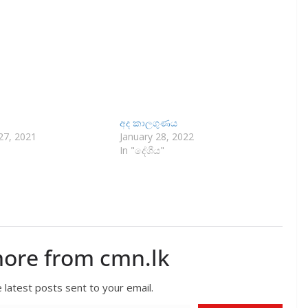
අද කාලගුණය
7, 2021
January 28, 2022
In "දේශීය"
more from cmn.lk
 latest posts sent to your email.