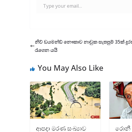
k
p
නිව් ඩයමන්ඩ් නෞකාව නාවුක සැතපුම් 35ක් දු
රැගෙන යයි
You May Also Like
ආපදා මරණ සංඛ්‍යාව
රොනී 