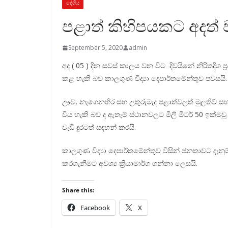
දේශීය
පළාත් කිහිපයකට අදත් ව
September 5, 2020
admin
අද ( 05 ) දින සවස් කාලය වන විට දිවයිනේ නිරිතදිග
කළ හැකි බව කාලගුණ විද්‍යා දෙපාර්තමේන්තුව පවසයි.
ඌව, නැගෙනහිර සහ උතුරුමැද පළාත්වලත් මුලතිව් සහ වව්
විය හැකි බව ද ඇතැම් ස්ථානවලට මිලි මීටර් 50 ඉක්මව
වැඩි දුරටත් සඳහන් කරයි.
කාලගුණ විද්‍යා දෙපාර්තමේන්තුව විසින් ජනතාවට දැනු
කරගැනීමට අවශ්‍ය ක්‍රියාමාර්ග ගන්නා ලෙසයි.
Share this:
Facebook
X