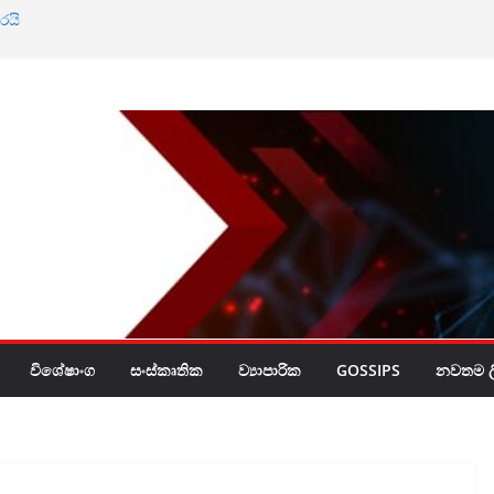
රයි
ඨාභයට නියෝග
නේ ඔබේ හිස මත බදු
විශේෂාංග
සංස්කෘතික
ව්‍යාපාරික
GOSSIPS
නවතම ලි