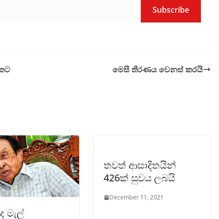
Subscribe
රකට
මෙසී තීරණය වෙනස් කරයි
තවත් ආසාදිතයින්
426ක් සුවය ලබයි
December 11, 2021
ද මැල්