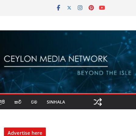
පි
කවි
වම
SINHALA
Advertise here