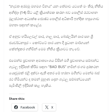
“නැවත අරඹමු මහමග විනය” යන තේමාව යටතේ මං තීරු නීතිය
අනිද්දා (14) සිට යළි ක්‍රියාත්මක කරන බව පොලිස් රථවාහන
මූලස්ථාන අධ්‍යක්ෂ ජ්‍යෙෂ්ඨ පොලිස් අධිකාරී ඉන්දික හපුගොඩ
මහතා සඳහන් කළේය.
ඒ අනුව හයිලෙවල් පාර, ගාලු පාර, බේස්ලයින් පාර සහ ශ්‍රී
ජයවර්ධනපුර – කෝට්ටේ පාර යනා දී ප්‍රධාන මාර්ගයන්
කේන්ද්‍රකර ගනිමින් මෙම නීතිය ක්‍රියාවට නැංවේ.
එමෙන්ම ප්‍රවාහන අමාත්‍යාංශය විසින් මගී ප්‍රවාහනය සම්බන්ධ
ගැටලු ඉදිරිපත් කිරීම සඳහා “BAD BUS” නමින් ජංගම දුරකථන
යෙදවුමක් එළි දක්වා ඇති අතර මේ හරහා මගීන්ට මෙන්ම බස්
රථ හිමියන්ට ද තමන් මුහුණ දෙන ගැටලු සම්බන්ධයෙන්
පැමිණිලි ඉදිරිපත් කළ හැකිය.
Share this:
Facebook
X