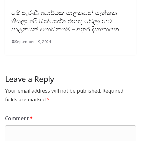
මේ පැරණි අසාර්ථක පාලකයන් පැත්තක
තියලා අපි ඔක්කෝම එකතු වෙලා නව
පාලනයක් ගොඩනගමු – අනුර දිසානායක
September 19, 2024
Leave a Reply
Your email address will not be published.
Required
fields are marked
*
Comment
*