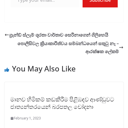
Subscribe
ග්‍රෑන්ඩ් ස්ලෑම් ශූරතා වාර්තාව සෙරීනාගෙන් ගිලිහෙයි
පොලීසිවල ක්‍රියාකාරීත්වය සම්බන්ධයෙන් සතුටු නෑ –
ආරක්ෂක ලේකම්
You May Also Like
මානව හිමිකම් කඩකිරීම පිළිඹඳව ආණ්ඩුවට
ජාත්‍යන්තරයෙන් බරපතල චෝදනා
February 1, 2023