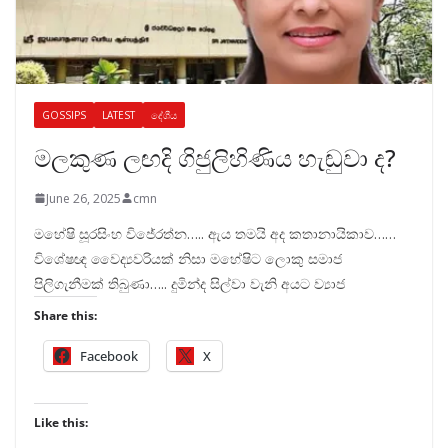
GOSSIPS
LATEST
දේශීය
මලකුණ ලඟදි ගිජුලිහිණිය හැඬුවා ද?
June 26, 2025
cmn
මහේෂි සූරසිංහ විජේරත්න….. ඇය තමයි අද කතානායිකාව……
විශේෂඥ වෛද්‍යවරියක් නිසා මහේෂිට ලොකු සමාජ
පිලිගැනීමක් තිබුණා….. දුමින්ද සිල්වා වැනි අයට ව්‍යාජ
Share this:
Facebook
X
Like this: