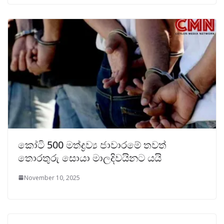
කෝටි 500 මත්ද්‍රව්‍ය ජාවාරමේ තවත්
තොරතුරු සොයා මාලදිවයිනට යයි
November 10, 2025