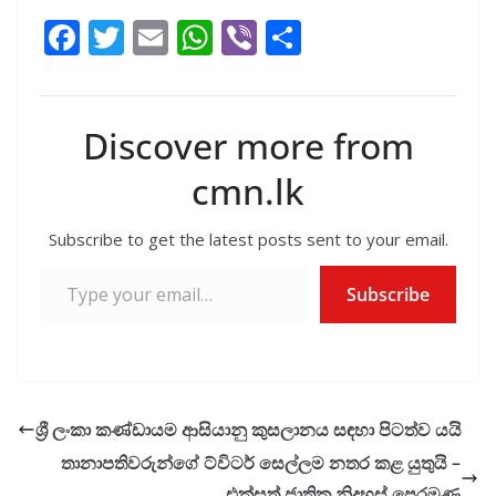
කණ්ඩායම ඊයේ (24)
F
T
E
W
Vi
S
දිනයේ තරගය නතර
ac
w
m
h
b
h
කරනවිට එක් කඩුල්ලක්
දැවී ලකුණු 34ක් ලබා
e
itt
ai
at
er
ar
සිටියේය. ශ්‍රී ලංකා
කණ්ඩායම තරගයේ
b
er
l
s
e
Discover more from
ප්‍රථමයෙන් පන්දුවට පහර
o
A
දෙමින් පළමු ඉනිම සඳහා
cmn.lk
ලකුණු 169ක්…
o
p
k
p
Subscribe to get the latest posts sent to your email.
Type your email…
Subscribe
ශ්‍රී ලංකා කණ්ඩායම ආසියානු කුසලානය සඳහා පිටත්ව යයි
තානාපතිවරුන්ගේ ට්විටර් සෙල්ලම නතර කළ යුතුයි –
එක්සත් ජාතික නිදහස් පෙරමුණ