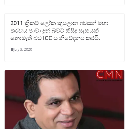
2011 ක්‍රිකට් ලෝක කුසලාන අවසන් මහා
තරඟය පාවා දුන් බවට කිසිදු සැකයක්
නොමැති බව ICC ය නිවේදනය කරයි.
July 3, 2020