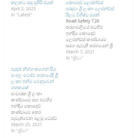
කලකට පසු සුපිරි ජයක්
කොදෙව් ලෙජන්ඩ්ස්
April 2, 2023
පරදවා ශ්‍රී ලංකා ලෙජන්ඩ්ස්
In "Latest"
පිලට විශිෂ්ට ජයක්
Road Safety T20
තරගාවලියේ බටහිර
ඉන්දීය කොදෙව්
ලෙජන්ඩ්ස් කණ්ඩායම
සමග පැවැති තරගයෙන් ශ්‍රී
ලංකා ලෙජන්ඩ්ස්
March 7, 2021
කණ්ඩායමට කඩුලු 5 ක
In "ක්‍රීඩා"
විශිෂ්ට ජයක් හිමි විය. ශ්‍රී
පැතුම් නිශ්ශංකගෙන් සිය
ලංකා ලෙජන්ඩ්ස්
මංගල ටෙස්ට් තරගයේදී ශ්‍රී
කණ්ඩායම තිලකරත්න
ලංකා ඉනිම වෙනුවෙන්
දිල්ෂාන් විසින්
ශතකයක්
මෙහෙයවන අතර බටහිර
සංචාරක ශ්‍රී ලංකා
ඉන්දීය කොදෙව්
කණ්ඩායම සහ බටහිර
කණ්ඩායම බ්‍රයන් ලාරා
ඉන්දීය කොදෙව්
විසින් මෙහෙයවනු
කණ්ඩායම අතර
ලැබිණි. තරගයේ පළමුව
පැවැත්වෙන පළමු ටෙස්ට්
පන්දුවට පහර දුන් බටහිර
ක්‍රිකට් තරගයේ අවසන්
March 25, 2021
ඉන්දීය කොදෙව්
දිනය අද (25) වේ. බටහිර
In "ක්‍රීඩා"
ලෙජන්ඩ්ස්…
ඉන්දීය කොදෙව්