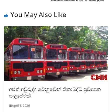
You May Also Like
අළුත් අවුරුද්ද වෙනුවෙන් ඒකාබද්ධ ප්‍රවාහන
සැලැස්මක්
April 8, 2026