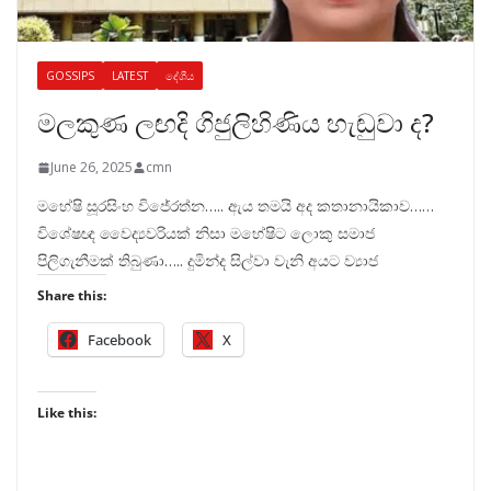
GOSSIPS
LATEST
දේශීය
මලකුණ ලඟදි ගිජුලිහිණිය හැඬුවා ද?
June 26, 2025
cmn
මහේෂි සූරසිංහ විජේරත්න….. ඇය තමයි අද කතානායිකාව……
විශේෂඥ වෛද්‍යවරියක් නිසා මහේෂිට ලොකු සමාජ
පිලිගැනීමක් තිබුණා….. දුමින්ද සිල්වා වැනි අයට ව්‍යාජ
Share this:
Facebook
X
Like this: