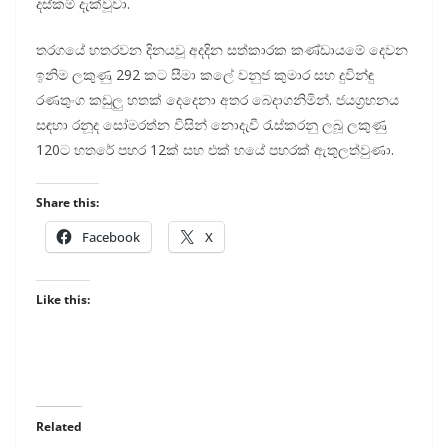
දස්කම් දැක්වූවා.
තරගයේ හතරවන දිනයවූ අදදින සත්කාරක කණ්ඩායමේ දෙවන
ඉනිම ලකුණු 292 කට සීමා කලේ වනුජ කුමාර සහ දුවින්ඳු
රණතුංග කඩුලු හතක් දෙදෙනා අතර බෙදාගනිමින්. ජයග්‍රහනය
සඳහා රනූද සෝමරත්න විසින් නොදැවී රැස්කරනු ලබූ ලකුණු
120ට හතරේ පහර 12ක් සහ එක් හයේ පහරක් ඇතුලත්වුණා.
Share this:
Facebook
X
Like this:
Related