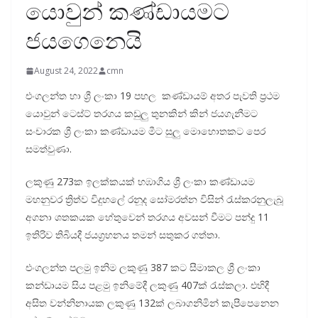
යොවුන් කණ්ඩායමට
ජයගෙනෙයි
August 24, 2022
cmn
එංගලන්ත හා ශ්‍රී ලංකා 19 පහල කණ්ඩායම් අතර පැවති ප්‍රථම
යොවුන් ටෙස්ට් තරගය කඩුලු තුනකින් කින් ජයගැනීමට
සංචාරක ශ්‍රී ලංකා කණ්ඩායම මීට සුලු මොහොතකට පෙර
සමත්වුණා.
ලකුණු 273ක ඉලක්කයක් හඹාගිය ශ්‍රී ලංකා කණ්ඩායම
මහනුවර ත්‍රිත්ව විදුහලේ රනූද සෝමරත්න විසින් රැස්කරනුලැබූ
අගනා ශතකයක හේතුවෙන් තරගය අවසන් වීමට පන්දු 11
ඉතිරිව තිබියදී ජයග්‍රහනය තමන් සතුකර ගත්තා.
එංගලන්ත පලමු ඉනිම ලකුණු 387 කට සීමාකල ශ්‍රී ලංකා
කන්ඩායම සිය පළමු ඉනිමේදී ලකුණු 407ක් රැස්කලා. එහිදී
අසිත වන්නිනායක ලකුණු 132ක් ලබාගනිමින් කැපීපෙනෙන