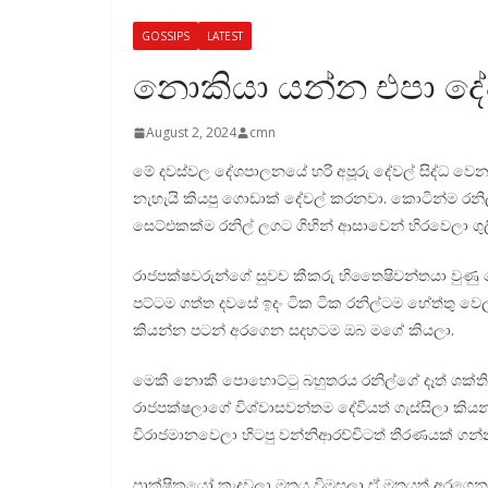
GOSSIPS
LATEST
නොකියා යන්න එපා දේ
August 2, 2024
cmn
මේ දවස්වල දේශපාලනයේ හරි අපූරු දේවල් සිද්ධ වෙ
නැහැයි කියපු ගොඩාක් දේවල් කරනවා. කොටින්ම රනි
සෙට්එකක්ම රනිල් ලගට ගිහින් ආසාවෙන් හිරවෙලා ග
රාජපක්ෂවරුන්ගේ සුවච කීකරු හිතෛෂිවන්තයා වුණ
පට්ටම ගත්ත දවසේ ඉදං ටික ටික රනිල්ටම හේත්තු ව
කියන්න පටන් අරගෙන සදහටම ඔබ මගේ කියලා.
මෙකී නොකී පොහොට්ටු බහුතරය රනිල්ගේ දෑත් ශක්
රාජපක්ෂලාගේ විශ්වාසවන්තම දේවියත් ගැස්සිලා කිය
විරාජමානවෙලා හිටපු වන්නිආරච්චිටත් තීරණයක් ගන
පාක්ෂිකයෝ කැදවලා මතය විමසලා ඒ මතයත් අරගෙන