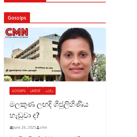
Gossips
GOSSIPS
LATEST
දේශීය
මලකුණ ලඟදි ගිජුලිහිණිය
හැඬුවා ද?
June 26, 2025
cmn