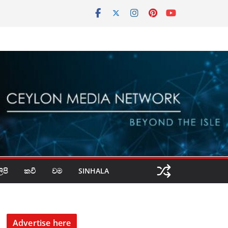
පි
කවි
වම
SINHALA
Advertise here