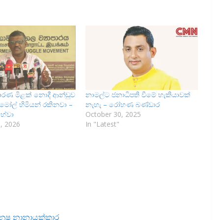
ාරණ මිළක් නොදී ආන්ඩුව
නාමල්ට ජනාධිපති වීමේ හැකියාවක්
මෝල් හිමියන් රකිනවා –
නැහැ – රෝහණ බණ්ඩාර
ුහේවා
October 30, 2025
, 2026
In "Latest"
මනූෂ නානායක්කාර