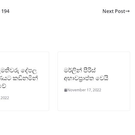
 194
Next Post
ඇමතිවරු දේපල
මර්ලින් පීරිස්
ණයට කඩිනමින්
අභාවප්‍රාප්ත වෙයි
වේ
November 17, 2022
, 2022