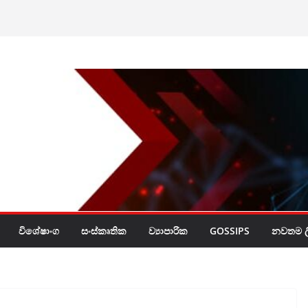
ලි’ චූදිතයින් හදුනා
ෂණ හා ඝාත­න­ව­ලට
ර්බුදය
විශේෂාංග
සංස්කෘතික
ව්‍යාපාරික
GOSSIPS
නවතම ලි