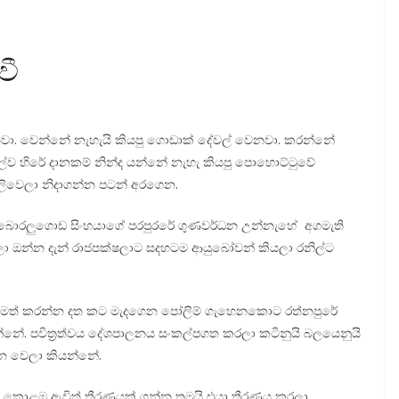
වී
නවා. වෙන්නේ නැහැයි කියපු ගොඩාක් දේවල් වෙනවා. කරන්නේ
ල්ව හිරේ දානකම් නින්ද යන්නේ නැහැ කියපු පොහොට්ටුවේ
ුලිවෙලා නිදාගන්න පටන් අරගෙන.
ු බොරලුගොඩ සිංහයාගේ පරපුරරේ ගුණවර්ධන උන්නැහේ අගමැති
ෙලා ඔන්න දැන් රාජපක්ෂලාට සදහටම ආයුබෝවන් කියලා රනිල්ට
තිමත් කරන්න දත කට මැදගෙන පෝලිම් ගැහෙනකොට රත්නපුරේ
න්නේ. පවිත්‍රත්වය දේශපාලනය සංකල්පගත කරලා කටිනුයි බලයෙනුයි
්න වෙලා කියන්නේ.
 කොළඹ ඇවිත් තීරණයක් ගන්න තමයි එයා තීරණය කරලා