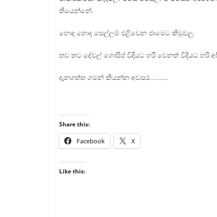
තියෙන්නේ.
හොද හොද සෙල්ලම් එළිවෙන ජාමෙට කිවුවලු.
තව තව දේවල් ගොසිප් විදියට හරි වෙනත් විදියට හරි 
දැනගත්ත ගමන් කියන්න අවසර………..
Share this:
Facebook
X
Like this: