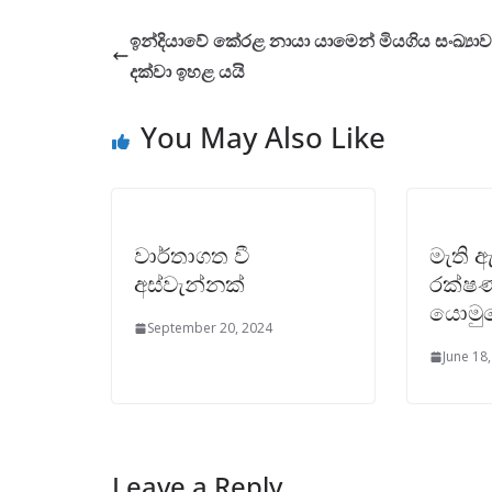
ඉන්දියාවේ කේරළ නායා යාමෙන් මියගිය සංඛ්‍යාව
දක්වා ඉහළ යයි
You May Also Like
වාර්තාගත වී
මැති 
අස්වැන්නක්
රක්ෂ
යොමු
September 20, 2024
June 18
Leave a Reply