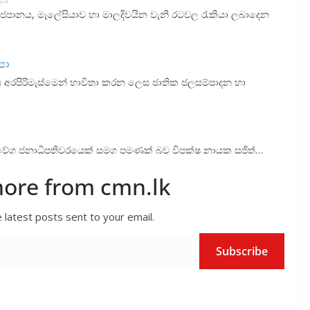
 ජපානය, මැලේසියාව හා මාලදිවයින වැනි රටවල රැකියා ලබාදෙන
පා
 අරපිරිමැස්මෙන් භාවිතා කරන ලෙස ජාතික ජලසම්පාදන හා
ග ජනාධිපතිවරයෙක් සමග පමණක් බව විපක්ෂ නායක සජිත්…
more from cmn.lk
 latest posts sent to your email.
Subscribe