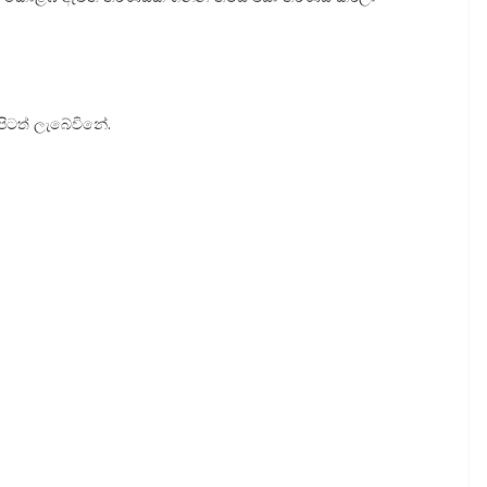
අපිටත් ලැබේවිනේ.