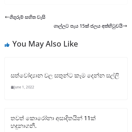
ගිගුරුම් සහිත වැසි
ගාල්ලට පැය 15ක් ජලය අත්හිටුවයි
You May Also Like
සත්වෝද්‍යාන වල සතුන්ට ‌කෑම දෙන්න සල්ලි
June 1, 2022
තවත් කොරෝනා අසාදිතයින් 11ක්
හඳුනාගනී.