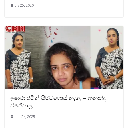
July 25, 2020
ඉෂාරා රටින් පිටවගොස් නැහැ – ආනන්ද
විජේපාල
June 24, 2025