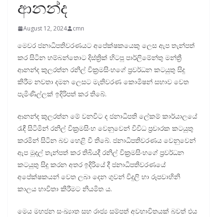
ආනන්ද
August 12, 2024
cmn
මෙවර ජනාධිපතිවරණයට අපේක්ෂකයෙකු ලෙස ඇප තැන්පත්
කර සිටින හම්බන්තොට දිස්ත්‍රික් හිටපු පාර්ලිමේන්තු මන්ත්‍රී
ආනන්ද කුලරත්න රනිල් වික්‍රමසිංහගේ ප්‍රවර්ධන කටයුතු සිදු
කිරීම නවතා දමන ලෙසට මැතිවරණ කොමිෂන් සභාව වෙත
පැමිණිල්ලක් ඉදිරිපත් කර තිබේ.
ආනන්ද කුලරත්න මේ වනවිට ද ජනාධිපති ලේකම් කාර්යාලයේ
රැඳී සිටිමින් රනිල් වික්‍රමසිංහ වෙනුවෙන් විවිධ ප්‍රචාරක කටයුතු
කරමින් සිටින බව හෙළි වී තිබේ. ජනාධිපතිවරණය වෙනුවෙන්
ඇප මුදල් තැන්පත් කර තිබියදී රනිල් වික්‍රමසිංහගේ ප්‍රවර්ධන
කටයුතු සිදු කරන අතර ඉදිරියේ දී ජනාධිපතිවරණයේ
අපේක්ෂකයන් වෙත ලබා දෙන ගුවන් විදුලි හා රූපවාහිනි
කාලය භාවිතා කිරීමට නියමිත ය.
මෙය මහජන සංඛ්‍යාත සහ රාජ්‍ය සම්පත් අවභාවිතයක් බවත් එය