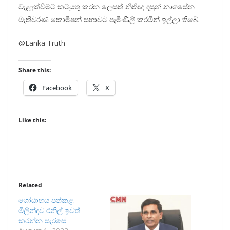
වැළැක්වීමට කටයුතු කරන ලෙසත් නීතිඥ දසුන් නාගසේන
මැතිවරණ කොමිෂන් සභාවට පැමිණිලි කරමින් ඉල්ලා තිබේ.
@Lanka Truth
Share this:
Facebook
X
Like this:
Related
ගෝඨාභය පත්කළ
මිලින්දව රනිල් ඉවත්
කරන්න සැරසේ