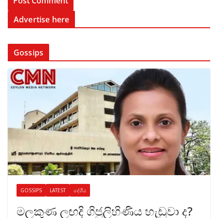
Advertise here
Gossips
GOSSIPS
LATEST
දේශීය
මලකුණ ලඟදි ගිජුලිහිණිය හැඬුවා ද?