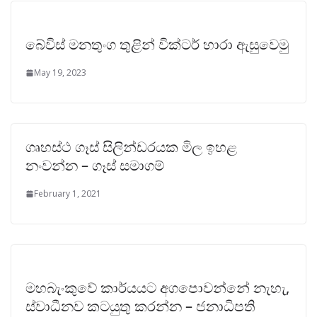
බේවිස් මනතුංග තුළින් වික්ටර් හාරා ඇසුවෙමු
May 19, 2023
ගෘහස්ථ ගෑස් සිලින්ඩරයක මිල ඉහළ
නංවන්න – ගෑස් සමාගම්
February 1, 2021
මහබැංකුවේ කාර්යයට අගපොවන්නේ නැහැ,
ස්වාධීනව කටයුතු කරන්න – ජනාධිපති