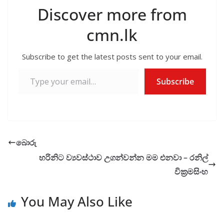
Discover more from
cmn.lk
Subscribe to get the latest posts sent to your email.
Type your email…
Subscribe
බොරු
හරිනිට ව්‍යවස්ථාව උගන්වන්න මම එනවා – රනිල්
වික්‍රමසිංහ
You May Also Like