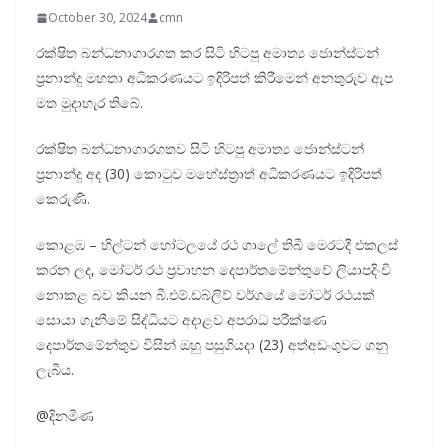
October 30, 2024
cmn
රක්ෂිත බන්ධනාගාරගත කර සිටි හිටපු අමාත්‍ය ජොන්ස්ටන්
ප්‍රනාන්දු මහතා අධිකරණයට ඉදිරිපත් කිරීමෙන් අනතුරුව ඇප
මත මුදාහැර තිබේ.
රක්ෂිත බන්ධනාගාරගතව සිටි හිටපු අමාත්‍ය ජොන්ස්ටන්
ප්‍රනාන්දු අද (30) කොටුව මහේස්ත්‍රාත් අධිකරණයට ඉදිරිපත්
කෙරුණි.
කොළඹ – හිල්ටන් හෝටලයේ රථ ගාලේ තිබී මෙරටදී එකලස්
කරන ලද, මෝටර් රථ ප්‍රවාහන දෙපාර්තමේන්තුවේ ලියාපදිංචි
නොකළ බව කියන බී.එම්.ඩබ්ලිව් වර්ගයේ මෝටර් රථයක්
සොයා ගැනීමේ සිද්ධියට අදාළව අපරාධ පරීක්ෂණ
දෙපාර්තමේන්තුව විසින් ඔහු පසුගියදා (23) අත්අඩංගුවට ගනු
ලැබීය.
@දිනමිණ