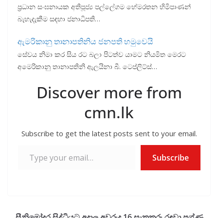
ප්‍රධාන සංඝනායක අතිපූජ්‍ය පල්ලේගම හේමරතන හිමිපාණන්
බැහැදැකීම සඳහා ජනාධිපති…
ඇමරිකානු තානාපතිනිය ජනපති හමුවෙයි
සේවය නිමා කර සිය රට බලා පිටත්ව යාමට නියමිත මෙරට
අමෙරිකානු තානාපතිනි ඇලයිනා බී. ටෙප්ලිට්ස්…
Discover more from
cmn.lk
Subscribe to get the latest posts sent to your email.
Type your email…
Subscribe
සීනිමෝදර සිද්ධියට අදාල අවුරුදු 16 සැකකරු රඳවා ප්‍රශ්ණ