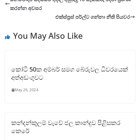
කරන්න අවසර
එක්ස්ප්‍රස් පර්ල්ට ගන්නා නීති පියවර
You May Also Like
කෝටි 50ක අම්බර් සමග බේරුවල ධීවරයෙක්
අත්අඩංගුවට
May 26, 2024
කන්දන්කුලම් වැවේ ජල කාන්දුව පිළිසකර
කෙරේ