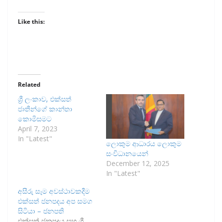
Like this:
Related
ශ්‍රී ලංකාව, එක්සත්
ජාතීන්ගේ කාන්තා
කොමිසමට
April 7, 2023
In "Latest"
ලොකුම ආධාරය ලොකුම
සංවිධානයෙන්
December 12, 2025
In "Latest"
අසීරු සෑම අවස්ථාවකදීම
එක්සත් ජනපදය අප සමග
සිටියා – ජනපති
එක්සත් ජනපදය සහ ශ්‍රී