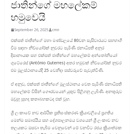
ජාතින්ගේ මහලේකම්
හමුවෙයි
September 26, 2025
cmn
එක්සත් ජාතීන්ගේ මහා මණ්ඩලයේ 80වන සැසිවාරයට සහභාගි
වීම සඳහා නිව්යෝර්ක් නුවරට පැමිණි ජනාධිපති අනුර
දිසානායක සහ එක්සත් ජාතීන්ගේ මහලේකම් අන්තෝනියෝ
ගුටේරෙස් (António Guterres) අතර හමුවක් නිව්යෝර්ක් නුවර
එම මූලස්ථානයේදී 25 වෙනිදා පස්වරුවේ පැවැත්විණි.
ඒ අනුව, එක්සත් ජාතීන්ගේ මූලස්ථානය වෙත පැමිණි ජනාධිපති
මහලේකම් විසින් ගෞරවයෙන් යුතුව පිළිගනු ලැබිණි. අනතුරුව
ඔවුහු සුහද කතාබහකටද එක් වූහ.
ශ්‍රී ලංකාවේ නව ආර්ථික ප්‍රතිසංස්කරණ ක්‍රියාවලියේ ප්‍රගතිය
මෙන්ම සමාජයීය සහ දේශපාලනමය වශයෙන් ශ්‍රී ලංකාව නව
තලයකට ඔසවා තැබීම වෙනුවෙන් මේ වනවිට රජය ක්‍රියාත්මක