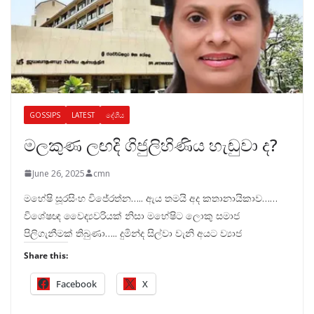
GOSSIPS
LATEST
දේශීය
මලකුණ ලඟදි ගිජුලිහිණිය හැඬුවා ද?
June 26, 2025
cmn
මහේෂි සූරසිංහ විජේරත්න….. ඇය තමයි අද කතානායිකාව……
විශේෂඥ වෛද්‍යවරියක් නිසා මහේෂිට ලොකු සමාජ
පිලිගැනීමක් තිබුණා….. දුමින්ද සිල්වා වැනි අයට ව්‍යාජ
Share this:
Facebook
X