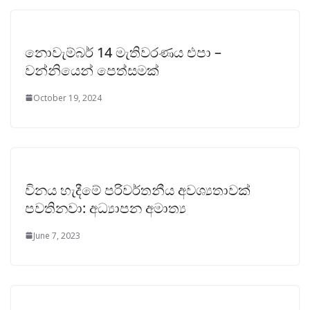
නොවැම්බර් 14 මැතිවරණය එපා –
වන්නියෙන් පෙත්සමක්
October 19, 2024
විනය හැදීමේ පරිවර්තනීය අවශ්‍යතාවක්
පවතිනවා: අධ්‍යාපන අමාත්‍ය
June 7, 2023