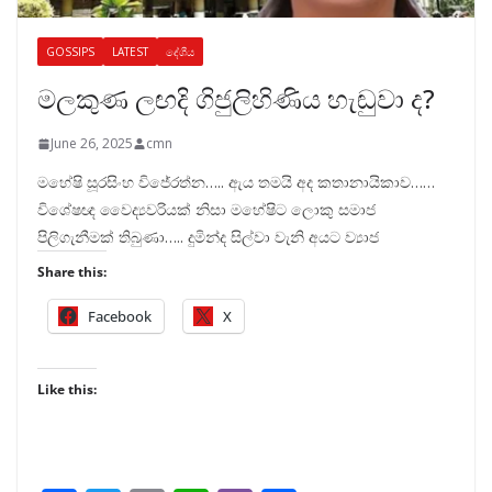
GOSSIPS
LATEST
දේශීය
මලකුණ ලඟදි ගිජුලිහිණිය හැඬුවා ද?
June 26, 2025
cmn
මහේෂි සූරසිංහ විජේරත්න….. ඇය තමයි අද කතානායිකාව……
විශේෂඥ වෛද්‍යවරියක් නිසා මහේෂිට ලොකු සමාජ
පිලිගැනීමක් තිබුණා….. දුමින්ද සිල්වා වැනි අයට ව්‍යාජ
Share this:
Facebook
X
Like this: