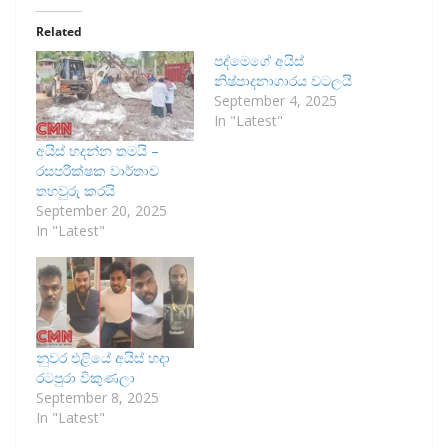
Related
පද්මෙගේ අයිස්
නිෂ්පාදනාගාරය වටලයි
September 4, 2025
In "Latest"
අයිස් හදන්න තමයි –
රසපරීක්ෂක වාර්තාව
තහවුරු කරයි
September 20, 2025
In "Latest"
නුවර එළියේ අයිස් හදා
රටපුරා විකුණලා
September 8, 2025
In "Latest"