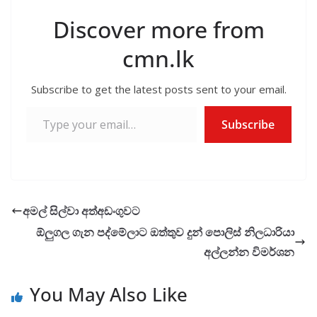
Discover more from
cmn.lk
Subscribe to get the latest posts sent to your email.
Type your email…
Subscribe
අමල් සිල්වා අත්අඩංගුවට
ඕලුගල ගැන පද්මේලාට ඔත්තුව දුන් පොලිස් නිලධාරියා
අල්ලන්න විමර්ශන
You May Also Like