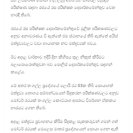
පරීක්ෂණ සඳහා රජයේ රස පරික්ෂක දෙපාර්තමේන්තුව වෙත
භාරදී තිබේ.
රජයේ රස පරීක්ෂක දෙපාර්තමේන්තුවේ මූලික පරීකෂණවලට
අනුව අනාවරණය වී ඇත්තේ එම ස්ථානයේ තිබී ඇත්තේ අයිස්
මත්ද්‍රව්‍යවලට වඩා භායානක නව මත්ද්‍රව්‍යක් බවය.
ඊට අදාළ වාර්තාව ඉදිරි දින කිහිපය තුල නිකුත් කිරීමට
බලාපොරොත්තුවන බව පොලිස් දෙපාර්තමේන්තුව සඳහන්
කළේය.
මේ අතර තංගල්ල ප්‍රදේශයේ ලොරි රථ 03ක තිබී සොයාගත්
මත්ද්‍රව්‍ය තොගය සම්බන්ධයෙන් සිදුකරන පරීක්ෂණවලට අනුව
මෝටර් රථයක් තංගල්ල කොට්ඨාශ අපරාධ විමර්ශන ඒකකය
භාරයට ගෙන තිබේ.
අදාළ මත්ද්‍රව්‍ය ප්‍රවාහනය කිරීම සිදුකළ සැකකරුවන් ගමන් ගත්
මෝටර් රථයක් මෙලෙස මාතර ප්‍රදේශයෙන් සොයා ගෙන ඇති