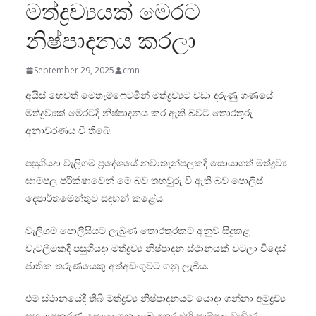
මත්ද්‍රව්‍යයක් මෙරට
නිෂ්පාදනය කරලා
September 29, 2025
cmn
අයිස් හෙවත් මෙතැම්ෆෙටමීන් මත්ද්‍රව්‍යට වඩා දරුණු ගණයේ
මත්ද්‍රව්‍යක් මෙරටදී නිෂ්පාදනය කර ඇති බවට තොරතුරු
අනාවරණය වී තිබේ.
පසුගියදා වැලිගම ප්‍රදේශයේ නවාතැන්පලකදී සොයාගත් මත්ද්‍රව්‍ය
සාම්පල පරීක්ෂාවෙන් මේ බව තහවුරු වී ඇති බව පොලිස්
දෙපාර්තමේන්තුව සඳහන් කළේය.
වැලිගම පොලීසියට ලැබුණ තොරතුරකට අනුව සිදුකළ
වැටලීමකදී පසුගියදා මත්ද්‍රව්‍ය නිෂ්පාදන ස්ථානයක් වටලා විදෙස්
ජාතික තරුණයෙකු අත්අඩංගුවට ගනු ලැබීය.
එම ස්ථානයේදී තිබී මත්ද්‍රව්‍ය නිෂ්පාදනයට යොදා ගන්නා අමුද්‍රව්‍ය
සහ උපකරණ සොයා ගනු ලැබු අතර එහි සාම්පල වැඩිදුර