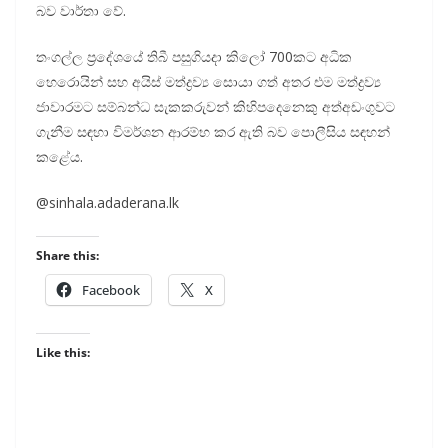
බව වාර්තා වේ.
තංගල්ල ප්‍රදේශයේ තිබී පසුගියදා කිලෝ 700කට අධික
හෙරොයින් සහ අයිස් මත්ද්‍රව්‍ය සොයා ගත් අතර එම මත්ද්‍රව්‍ය
ජාවාරමට සම්බන්ධ සැකකරුවන් කිහිපදෙනෙකු අත්අඩංගුවට
ගැනීම සඳහා විමර්ශන ආරම්භ කර ඇති බව පොලීසිය සඳහන්
කළේය.
@sinhala.adaderana.lk
Share this:
Facebook
X
Like this: