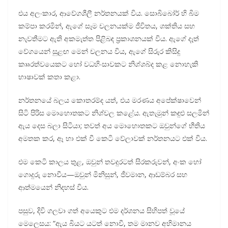
එය අලංකාර, ආවේගශීලී නර්තනයක් විය. සොබිබෝර් හි බිම
කම්පා කරමින්, ඇගේ සෑම චලනයක්ම ජීවිතය, ශක්තිය සහ
නැවතීමට ඇති අකමැත්ත පිළිබඳ ප්‍රකාශනයක් විය. ඇගේ දෑත්
වේගයෙන් සුළඟ මෙන් චලනය විය, ඇගේ සිරුර කිසිදු
කෲරත්වයෙකට හෝ වධහිංසාවකට නිශ්ශබ්ද කළ නොහැකි
භාෂාවක් කතා කළා.
නර්තනයේ බලය කොතරම්ද යත්, එය මරණය අපේක්ෂාවෙන්
සිටි පිරිස මොහොතකට නිශ්චල කළේය. ඇතැමුන් කඳුළු සලමින්
ඇය දෙස බලා සිටියා; තවත් අය මොහොතකට ඔවුන්ගේ භීතිය
අමතක කර, ඈ හා එක් වී කෙටි වේලාවක් නර්තනයට එක් විය.
එම කෙටි කාලය තුළ, ඔවුන් තවදුරටත් සිරකරුවන්, අංක හෝ
ගොදුරු නොවීය—ඔවුන් මිනිසුන්, ජීවමාන, ආඩම්බර සහ
ආත්මයෙන් නිදහස් විය.
පසුව, දිවි ගලවා ගත් අයෙකුට එම දර්ශනය සිහිපත් වූයේ
මෙලෙසය: “ඇය බියට යටත් නොවී, තම මානව අභිමානය