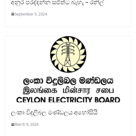
අනුර පරද්දන්න සජිත්ට බැහැ – රනිල්
September 5, 2024
ලංකා විදුලිබල මණ්ඩලය අහෝසියි
March 9, 2026