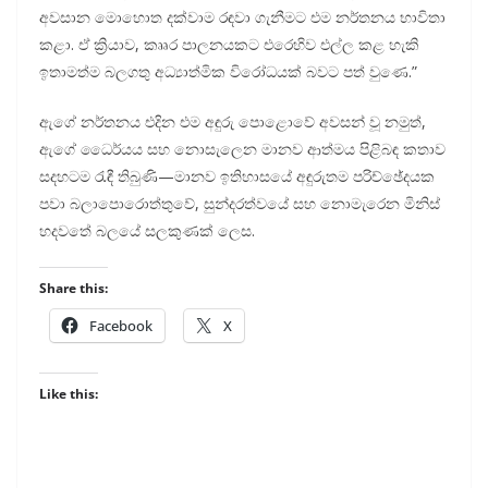
අවසාන මොහොත දක්වාම රඳවා ගැනීමට එම නර්තනය භාවිතා
කළා. ඒ ක්‍රියාව, කෲර පාලනයකට එරෙහිව එල්ල කළ හැකි
ඉතාමත්ම බලගතු අධ්‍යාත්මික විරෝධයක් බවට පත් වුණෙ.”
ඇගේ නර්තනය එදින එම අඳුරු පොළොවේ අවසන් වූ නමුත්,
ඇගේ ධෛර්යය සහ නොසැලෙන මානව ආත්මය පිළිබඳ කතාව
සදහටම රැඳී තිබුණි—මානව ඉතිහාසයේ අඳුරුතම පරිච්ඡේදයක
පවා බලාපොරොත්තුවේ, සුන්දරත්වයේ සහ නොමැරෙන මිනිස්
හදවතේ බලයේ සලකුණක් ලෙස.
Share this:
Facebook
X
Like this: