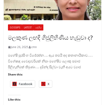
GOSSIPS
LATEST
දේශීය
මලකුණ ලඟදි ගිජුලිහිණිය හැඬුවා ද?
June 26, 2025
cmn
මහේෂි සූරසිංහ විජේරත්න….. ඇය තමයි අද කතානායිකාව……
විශේෂඥ වෛද්‍යවරියක් නිසා මහේෂිට ලොකු සමාජ
පිලිගැනීමක් තිබුණා….. දුමින්ද සිල්වා වැනි අයට ව්‍යාජ
Share this:
Facebook
X
Like this: