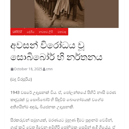
LATEST
දේශීය
නවතම ලිපි
මතවාද
අවසන් විරෝධය වූ
සොබිබෝර් හි නර්තනය
October 18, 2025
cmn
(මදූ වීරසූරිය)
1943 වසරේ උදෑසනක් විය. ඒ, පෝලන්තයේ පිහිටි නාසි මරණ
කඳවුරක් වූ සොබිබෝර් හි සිදුවීම් බොහෝමයක් වගේම
අතිශයින්ම අඳුරු, බියජනක උදෑසනකි.
සිරකරුවන් සමූහයක්, මරණයට මුහුණ දීමට සූදානම් වෙමින්,
ගෑස් කුටි වෙත දිවෙන අමිහිරි පෝලිමක සෙමින් ඇදී ගියේය. ඒ