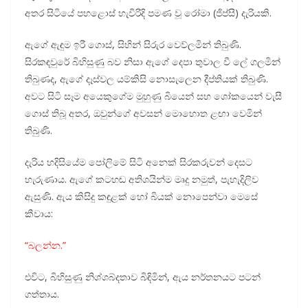
අතර සිටියේ පහළොස් හැවිරිදි පමණ වූ රෝමා (ජිප්සී) දැරියකි.
ඇගේ ඇඳුම ඉරී ගොස්, සිහින් සිරුර වෙව්ලමින් තිබුණි.
සිරකඳවුරේ බිහිසුණු බව නිසා ඇගේ දෙපා තුවාල වී ලේ ගලමින්
තිබුණද, ඇගේ දෑස්වල යම්කිසි නොසැලෙන දීප්තියක් තිබුණි.
අවට සිටි සෑම අයෙකුගේම මුහුණු බියෙන් සහ ශෝකයෙන් වැසී
ගොස් තිබූ අතර, ඔවුන්ගේ අවසන් මොහොත ළඟා වෙමින්
තිබුණි.
දැරිය හදිසියේම පෝලිමේ සිටි අනෙක් සිරකරුවන් දෙසට
හැරුණාය. ඇගේ කටහඬ අතිශයින්ම මෘදු නමුත්, පැහැදිලිව
ඇසුණි. ඇය කිසිදු කඳුළක් හෝ බියක් නොපෙන්වා මෙසේ
කීවාය:
“බලන්න.”
එවිට, බිහිසුණු නිශ්ශබ්දතාව බිඳිමින්, ඇය නර්තනයට පටන්
ගත්තාය.