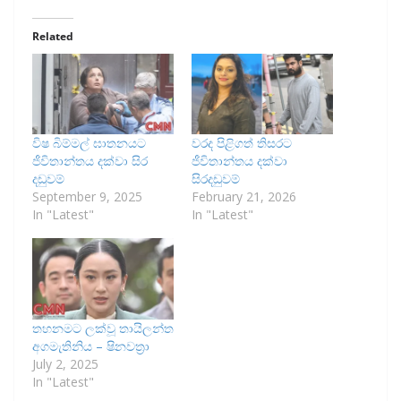
Related
විෂ බිම්මල් ඝාතනයට
වරද පිළිගත් තිසරට
ජීවිතාන්තය දක්වා සිර
ජීවිතාන්තය දක්වා
දඩුවම්
සිරදඩුවම්
September 9, 2025
February 21, 2026
In "Latest"
In "Latest"
තහනමට ලක්වූ තායිලන්ත
අගමැතිනිය – ෂිනවත්‍රා
July 2, 2025
In "Latest"