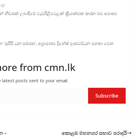
ිංහ
 නිවසක් ලබාදීමේ වැඩපිළිවෙළක් ක්‍රියාත්මක කරන බව අමාත්‍ය
ිරි ධන සම්පත', අග්‍රාමාත්‍ය දිනේෂ් ගුණවර්ධන මහතා වෙත
more from cmn.lk
 latest posts sent to your email.
Subscribe
න –
කොළඹ මහනගර සභාව පරාදයි