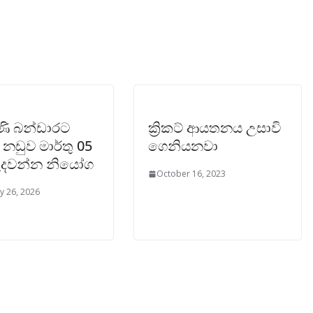
රාණි බන්ඩාරට
ක්‍රිකට් ආයතනය උසාවි
නඩුව මාර්තු 05
ගෙනියනවා
ැදවන්න නියෝග
October 16, 2023
y 26, 2026