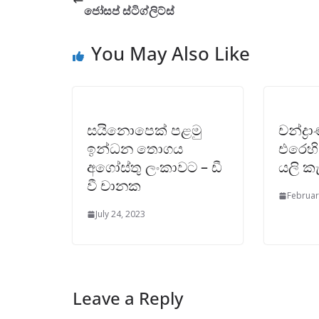
ජෝසප් ස්ටිග්ලිට්ස්
You May Also Like
සයිනොපෙක් පළමු
චන්ද්‍
ඉන්ධන තොගය
එරෙහි 
අගෝස්තු ලංකාවට – ඩී
යලි ක
වී චානක
Februar
July 24, 2023
Leave a Reply