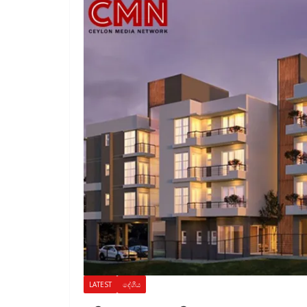
LATEST
දේශීය