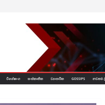
ියල් බිලියන 30ක්
රයි
විශේෂාංග
සංස්කෘතික
ව්‍යාපාරික
GOSSIPS
නවතම ලි