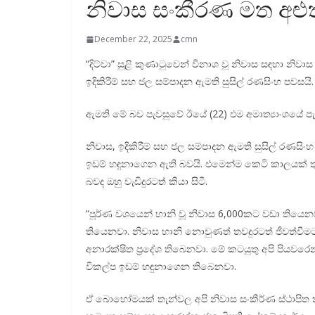
නිවාස සංකීරණ මත අළුත
December 22, 2025
cmn
“දිට්වා” සුළි කුණාටුවෙන් විනාශ වූ නිවාස සඳහා නිවා
ඉදිකිරීම් සහ ජල සම්පාදන ඇමති සුසිල් රණසිංහ පවසයි.
ඇමති මේ බව පැවසූවේ ඊයේ (22) එම අමාත්‍යාංශයේ පැව
නිවාස, ඉදිකිරීම් සහ ජල සම්පාදන ඇමති සුසිල් රණසිංහ
ඉඩම් හඳුනාගෙන ඇති බවයි. එමෙන්ම කෙටි කාලයක් ත
බවද ඔහු වැඩිදුරටත් කියා සිටී.
“පූර්ණ වශයෙන් හානි වූ නිවාස 6,000කට වඩා තියෙන
තියෙනවා. නිවාස හානි නොවුණත් තවදුරටත් ජීවත්වීමට
අනාරක්ෂිත ප්‍රදේශ තිබෙනවා. මේ කටයුතු අපි පියවරෙන් 
විකල්ප ඉඩම් හඳුනාගෙන තිබෙනවා.
ඒ බොහෝමයක් තැන්වල අපි නිවාස සංකීර්ණ ස්ථාපිත කර