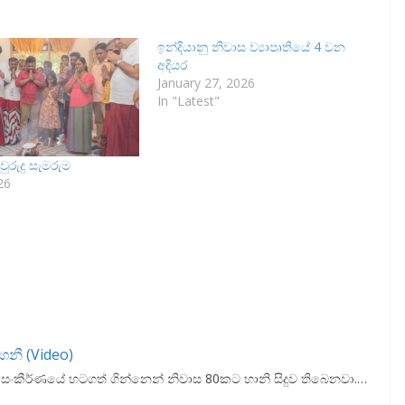
ඉන්දියානු නිවාස ව්‍යාපෘතියේ 4 වන
අදියර
January 27, 2026
In "Latest"
ුරුදු සැමරුම
26
ගනී (Video)
 සංකීර්ණයේ හටගත් ගින්නෙන් නිවාස 80කට හානි සිදුව තිබෙනවා.…