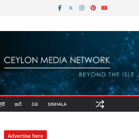
පි
කවි
වම
SINHALA
Advertise here