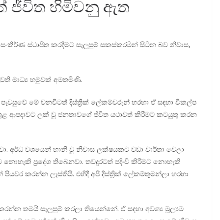
් ජීවිත හිමිවනු ඇත
ස සංකීර්ණ ස්ථාපිත කරදීමට සැලසුම් සකස්කරමින් සිටින බව නිවාස,
ති මාධ්‍ය හමුවක් අමතමිණි.
 පැවසුවේ මේ වනවිටත් දිස්ත්‍රික් ලේකම්වරුන් හරහා ඒ සඳහා විකල්ප
ුළ ආපදාවට ලක් වූ ජනතාවගේ ජීවිත යථාවත් කිරීමට කටයුතු කරන
වා. අර්ධ වශයෙන් හානි වූ නිවාස ලක්ෂයකට වඩා වාර්තා වෙලා
 නොහැකි ප්‍රදේශ තිබෙනවා. තවදුරටත් පදිංචි කිරීමට නොහැකි
පියවර කරන්න ලැස්තියි. එහිදී අපි දිස්ත්‍රික් ලේකම්තුමන්ලා හරහා
න්න තමයි සැලසුම් කරලා තියෙන්නේ. ඒ සඳහා අවශ්‍ය මූල්‍යම