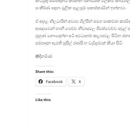
කටයුතු සම්පාදනය කරන්න ජනාධිපති ලේකම් කාර්යාල
සංකීර්ණ සඳහා මූලික සැලසුම් සකස්කරමින් ඉන්නවා.
ඒ අදාළ නිලධාරීන් අවශ්‍ය ශිල්පීන් සමග සාකච්ඡා ක
ආපදාවෙන් හානි වෙච්ච නිවාසවල ජීවත්වෙච්ච පවුල්
මුහුණ නොදෙන්න අධි අවධානම් කළාපවල සිටින ජනතාව ව
සම්පාදන ඇමති සුසිල් රණසිංහ වැඩිදුරටත් කියා සිටී.
@දිනමිණ
Share this:
Facebook
X
Like this: