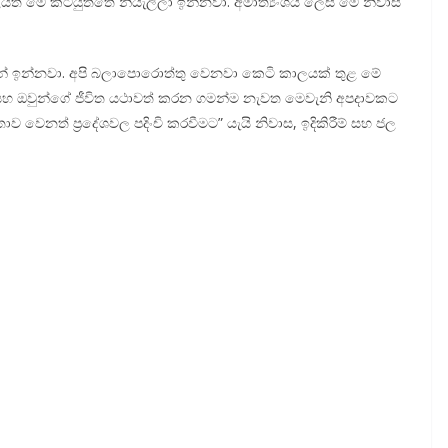
යත් මේ කටයුත්තේ නියැලිලා ඉන්නවා. අමාත්‍යංශය ලෙස මේ නිවාස
රමින් ඉන්නවා. අපි බලාපොරොත්තු වෙනවා කෙටි කාලයක් තුළ මේ
 සහ ඔවුන්ගේ ජීවිත යථාවත් කරන ගමන්ම නැවත මෙවැනි අපදාවකට
ෙනත් ප්‍රදේශවල පදිංචි කරවීමට” යැයි නිවාස, ඉදිකිරීම් සහ ජල