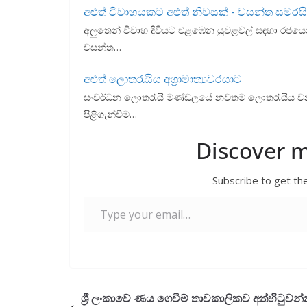
k
p
අළුත් විවාහයකට අළුත් නිවසක් - වසන්ත සමරස
අලුතෙන් විවාහ දිවියට එළඹෙන යුවළවල් සඳහා රජයෙන්
වසන්ත…
අළුත් ලොතරැයිය අග්‍රාමාත්‍යවරයාට
සංවර්ධන ලොතරැයි මණ්ඩලයේ නවතම ලොතරැයිය වන 'සුප
පිළිගැන්වීම…
Discover 
Subscribe to get the
Type your email…
ශ්‍රී ලංකාවේ ණය ගෙවීම් තාවකාලිකව අත්හිටුවන්