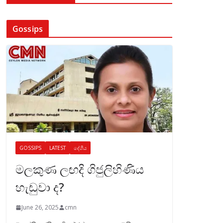
Gossips
GOSSIPS
LATEST
දේශීය
මලකුණ ලඟදි ගිජුලිහිණිය
හැඬුවා ද?
June 26, 2025
cmn