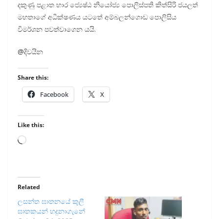
දකුණු පළාත භාර ජ්‍යෙෂ්ඨ නියෝජ්‍ය පොලිස්පති කිත්සිරි ජයලත්
මහතාගේ අධීක්ෂණය යටතේ අම්බලන්ගොඩ පොලිසිය
විමර්ශන පවත්වාගෙන යයි.
@දිවයින
Share this:
Facebook
X
Like this:
Loading…
Related
ලසන්ත ඝාතනයේ කුලී
ඝාතකයන් හදුනාගැනේ