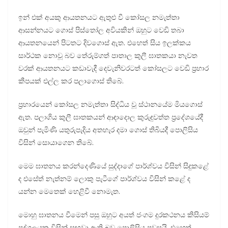
ඉන් එක් අයකු ආයතනයට ඇතුළු වී කෝසල නමැත්තා
ආසන්නයට ගොස් පිස්තෝල අවියකින් ඔහුට වෙඩි තබා
ආයතනයෙන් පිටතට දිවගොස් ඇත. එහෙත් සිය ඉලක්කය
සාර්ථක නොවූ බව තේරුම්ගත් පාතාල කුලී ඝාතකයා නැවත
වරක් ආයතනයට කඩාවැදී දෙවැනිවරටත් කෝසලට වෙඩි ප්‍රහාර
කීපයක් එල්ල කර පලාගොස් තිබේ.
ප්‍රහාරයෙන් කෝසල නමැත්තා සිද්ධිය වූ ස්ථානයේම මියගොස්
ඇත. පලාගිය කුලී ඝාතකයන් ආඳාදොල කුරුඳුවත්ත ප්‍රදේශයේදී
ඔවුන් පැමිණි යතුරුපැදිය අතහැර දමා ගොස් තිබියදී පොලිසිය
විසින් සොයාගෙන තිබේ.
මෙම ඝාතනය කරන්දෙණියේ සුද්දාගේ පාර්ශ්වය විසින් සිදුකළේ
ද එසේත් නැත්නම් ලොකු පැටීගේ පාර්ශ්වය විසින් කළේ ද
යන්න මෙතෙක් හෙළිවී නොමැත.
මොහු ඝාතනය වීමෙන් පසු ඔහුට අයත් ජංගම දුරකථනය කිසියම්
පුද්ගලයකු විසින් සඟවා ඇති බව පොලිසිය පවසයි. එහෙත්