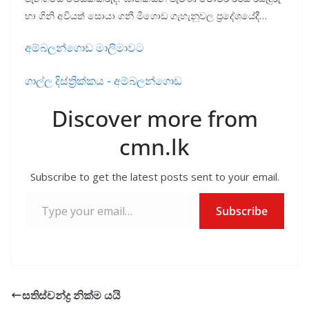
o
p
හා ගිනි අවියත් සොයා ගනී මීගොඩ ගැහැනුවල ප්‍රදේශයේදී…
k
p
අම්බලන්ගොඩ මාලිමාවට
ගාල්ල දිස්ත්‍රික්කය - අම්බලන්ගොඩ
Discover more from
cmn.lk
Subscribe to get the latest posts sent to your email.
Type your email…
Subscribe
සතිස්චන්ද්‍ර නික්ම යයි