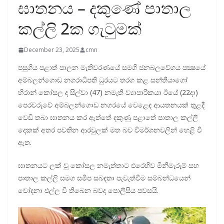
ඝාතනය – දකුණේ පාතාල
කල්ලි 2ක ගැටුමක්
December 23, 2025
cmn
පසුගිය පළාත් පාලන මැතිවරණයේ සමගි ජනබලවේගය පක්‍ෂයේ
අම්බලන්ගොඩ නගරාධිපති ධුරයට තරග කළ සන්තියාගෝ
හිරාන් කෝසල ද සිල්වා (47) නමැති ව්‍යාපාරිකයා ඊයේ (22දා)
පෙරවරුවේ අම්බලන්ගොඩ නගරයේ වෙළෙඳ ආයතනයක් තුළදී
වෙඩි තබා ඝාතනය කර ඇත්තේ දකුණු පළාතේ පාතාල කල්ලි
දෙකක් අතර පවතින ආරවුලක් මත බව විමර්ශනවලින් හෙළි වී
ඇත.
ඝාතනයට ලක් වූ කෝසල නමැත්තාට එරෙහිව මිනීමැරුම් සහ
පාතාල කල්ලි සමග සමීප සබඳතා පැවැත්වීම සම්බන්ධයෙන්
චෝදනා එල්ල වී තිබෙන බවද පොලිසිය පවසයි.