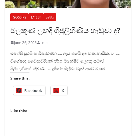
GOSSIPS
LATEST
දේශීය
මලකුණ ලඟදි ගිජුලිහිණිය හැඬුවා ද?
June 26, 2025
cmn
මහේෂි සූරසිංහ විජේරත්න….. ඇය තමයි අද කතානායිකාව……
විශේෂඥ වෛද්‍යවරියක් නිසා මහේෂිට ලොකු සමාජ
පිලිගැනීමක් තිබුණා….. දුමින්ද සිල්වා වැනි අයට ව්‍යාජ
Share this:
Facebook
X
Like this: