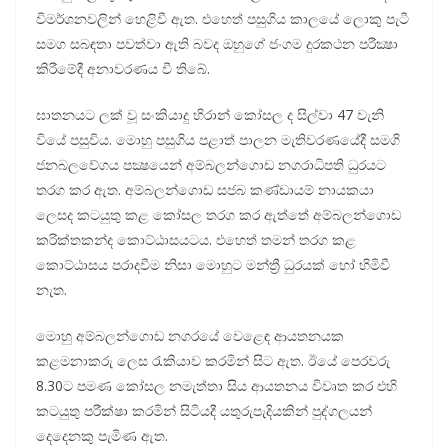
විමර්ශනවලින් හෙළිවී ඇත. එහෙත් පසුගිය කාලයේ ලොකු පැටී
සමග සබඳතා පවත්වා ඇති බවද ඔහුගේ ජංගම දුරකථන පරීක්‍ෂා
කිරීමේදී අනාවරණය වී තිබේ.
ඝාතනයට ලක් වූ සංකියාදු හිරාන් කෝසල ද සිල්වා 47 වැනි
වියේ පසුවිය. මොහු පසුගිය පළාත් පාලන මැතිවරණයේදී සමගි
ජනබලවේගය පක්‍ෂයෙන් අම්බලන්ගොඩ නගරාධිපති ධුරයට
තරග කර ඇත. අම්බලන්ගොඩ සජබ කණ්ඩායම් නායකයා
ලෙසද කටයුතු කළ කෝසල තරග කර ඇත්තේ අම්බලන්ගොඩ
කරික්තකන්ද කොට්ඨාසයටය. එහෙත් තමන් තරග කළ
කොට්ඨාසය පරාදවීම නිසා මොහුට මන්ත්‍රී ධුරයක් හෝ හිමිවී
නැත.
මොහු අම්බලන්ගොඩ නගරයේ වෙළෙඳ ආයතනයක
කළමනාකරු ලෙස රැකියාව කරමින් සිට ඇත. ඊයේ පෙරවරු
8.30ට පමණ කෝසල නමැත්තා සිය ආයතනය විවෘත කර එහි
කටයුතු පරීක්ෂා කරමින් සිටියදී යතුරුපැදියකින් පුද්ගලයන්
දෙදෙනකු පැමිණ ඇත.