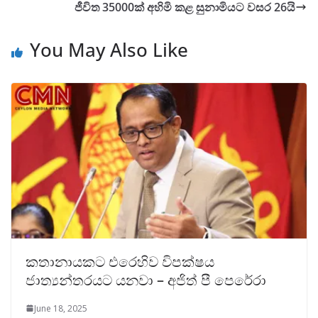
ජීවිත 35000ක් අහිමි කළ සුනාමියට වසර 26යි
You May Also Like
කතානායකට එරෙහිව විපක්ෂය
ජාත්‍යන්තරයට යනවා – අජිත් පී පෙරේරා
June 18, 2025