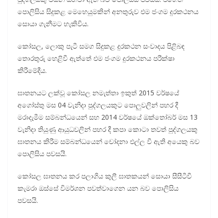
පොලිසිය සිදුකළ මෙහෙයුමකින් අනතුරුව එම ජංගම දුරකථනය
සොයා ගැනීමට හැකිවිය.
කෝසල, ලොකු පැටී සමග සිදුකළ දුරකථන සංවාදය පිළිබඳ
තොරතුරු හෙළිවී ඇත්තේ එම ජංගම දුරකථනය පරීක්ෂා
කිරීමේදීය.
ඝාතනයට ලක්වූ කෝසල නමැත්තා ඉකුත් 2015 වර්ෂයේ
අගෝස්තු මස 04 වැනිදා පුද්ගලයකුට පොලුවලින් පහර දී
මරාදැමීම සම්බන්ධයෙන් සහ 2014 වර්ෂයේ ඔක්තෝබර් මස 13
වැනිදා තියුණු ආයුධවලින් පහර දී කපා කොටා තවත් පුද්ගලයකු
ඝාතනය කිරීම සම්බන්ධයෙන් චෝදනා එල්ල වී ඇති අයෙකු බව
පොලිසිය පවසයි.
කෝසල ඝාතනය කර පලාගිය කුලී ඝාතකයන් සොයා සීසීටීවී
කැමරා ඔස්සේ විමර්ශන පවත්වාගෙන යන බව පොලිසිය
පවසයි.