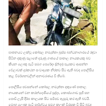
ඝාතනයට ලක්වූ කෝසල නමැත්තා බූස්ස බන්ධනාගාරයේ රඳවා
සිටින දකුණු පළාතේ දරුණු ගණයේ පාතාල නායකයකු බව
කියන ලොකු පැටී සමග පෙරේදා (21දා) පැයකට ආසන්න
වේලාවක් දුරකථන සංවාදයක නිරතව සිට ඇති බවද පොලිසිය
කළ විමර්ශනවලින් අනාවරණය වී තිබේ.
පොලිසිය පවසන්නේ කෝසල නමැත්තා දකුණේ පාතාල
නායකයන් වන කරන්දෙණියේ සුද්දා, කොස්ගොඩ සුජී සහ
පොඩි ලැසී දීර්ඝ කාලයක සිට සමීපව ඇසුරු කර ඇති බවයි.
මොහු ලොකු පැටී පාර්ශ්වය සමග කලක් විරසක වී සිටි බවද