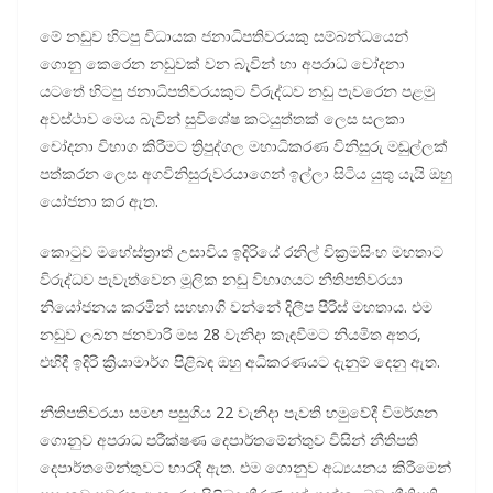
මේ නඩුව හිටපු විධා­යක ජනා­ධි­ප­ති­ව­ර­යකු සම්බ­න්ධ­යෙන්
ගොනු කෙරෙන නඩු­වක් වන බැවින් හා අප­රාධ චෝදනා
යටතේ හිටපු ජනා­ධි­ප­ති­ව­ර­ය­කුට විරු­ද්ධව නඩු පැව­රෙන පළමු
අව­ස්ථාව මෙය බැවින් සුවි­ශේෂ කට­යු­ත්තක් ලෙස සලකා
චෝදනා විභාග කිරී­මට ත්‍රිපු­ද්ගල මහා­ධි­ක­රණ විනි­සුරු මඬු­ල්ලක්
පත්ක­රන ලෙස අග­වි­නි­සු­රු­ව­ර­යා­ගෙන් ඉල්ලා සිටිය යුතු යැයි ඔහු
යෝජනා කර ඇත.
කොටුව මහේ­ස්ත්‍රාත් උසා­විය ඉදි­රියේ රනිල් වික්‍ර­ම­සිංහ මහ­තාට
විරු­ද්ධව පැවැ­ත්වෙන මූලික නඩු විභා­ග­යට නීති­ප­ති­ව­රයා
නියෝ­ජ­නය කර­මින් සහ­භාගි වන්නේ දිලීප පීරිස් මහ­තාය. එම
නඩුව ලබන ජන­වාරි මස 28 වැනිදා කැඳ­වී­මට නිය­මිත අතර,
එහිදී ඉදිරි ක්‍රියා­මාර්ග පිළි­බඳ ඔහු අධි­ක­ර­ණ­යට දැනුම් දෙනු ඇත.
නීති­ප­ති­ව­රයා සමඟ පසු­ගිය 22 වැනිදා පැවති හමු­වේදී විම­ර්ශන
ගොනුව අප­රාධ පරී­ක්ෂණ දෙපා­ර්ත­මේ­න්තුව විසින් නීති­පති
දෙපා­ර්ත­මේ­න්තු­වට භාරදී ඇත. එම ‌‌ගොනුව අධ්‍ය­ය­නය කිරී­මෙන්