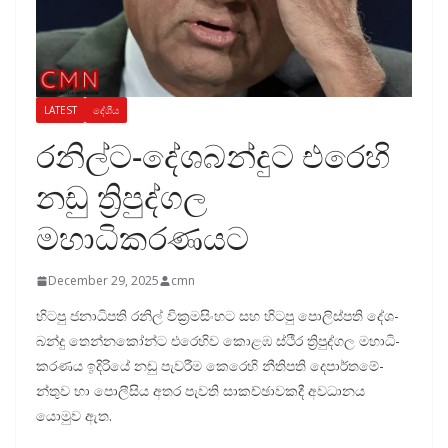
LATEST
දේශීය
රනිල්ට-දේශබන්දුට එරෙහි
නඩු ත්‍රිපුද්ගල
මහාධිකරණයට
December 29, 2025
cmn
හිටපු ජනා­ධි­පති රනිල් වික්‍ර­ම­සිං­හට සහ හිටපු පොලි­ස්පති දේශ­
බන්දු තෙන්න­කෝන්ට එරෙ­හිව කොළඹ ස්ථිර ත්‍රිපු­ද්ගල මහා­ධි­
ක­ර­ණය ඉදි­රියේ නඩු පැව­රීම කෙරෙහි නීති­පති දෙපා­ර්ත­මේ­
න්තුව හා පොලී­සිය අතර පැවති සාක­ච්ඡා­ව­කදී අව­ධා­නය
යොමුව ඇත.