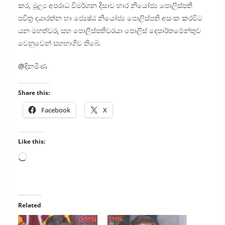
කර, මූල්‍ය අප­රාධ විම­ර්ශන දිසාව භාර නියෝජ්‍ය පොලි­ස්පති
පවිත්‍ර දයා­රත්න හා ජ්‍යෙෂ්ඨ නියෝජ්‍ය පොලි­ස්පති අසංක කර­විට
යන මහ­ත්වරු සහ පොලි­ස්ප­ති­ව­රයා පොලිස් දෙපා­ර්ත­මේ­න්තුව
වෙනු­වෙන් සහ­භා­ගිව තිබේ.
@දිනමිණ
Share this:
Facebook
X
Like this:
Loading…
Related