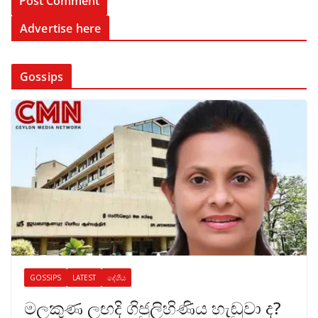
Advertise here
Gossips
GOSSIPS
LATEST
දේශීය
මලකුණ ලඟදි ගිජුලිහිණිය හැඬුවා ද?