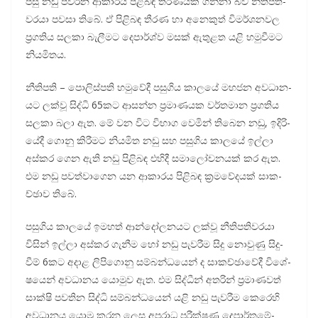
පසු නඩු පව­රන ආකා­රය පිළි­බඳ තීර­ණ­යක් ගන්නා බව නීති­ප­ති­
ව­රයා පවසා තිබේ. ඒ පිළි­බඳ තීරණ හා අනෙ­කුත් විම­ර්ශ­න­වල
ප්‍රග­තිය සලකා බැලී­මට දෙපාර්ශ්ව මසක් ඇතු­ළත යළි හමු­වී­මට
නිය­මි­තය.
නීති­පති – පොලි­ස්පති හමු­වේදී පසු­ගිය කාලයේ මහ­ජන අව­ධා­න­
යට ලක්වූ සිද්ධි 65කට ආසන්න ප්‍රමා­ණ­යක වර්ත­මාන ප්‍රග­තිය
සලකා බලා ඇත. මේ වන විට විභාග වෙමින් තිබෙන නඩු, ඉදි­රි­
යේදී ගොනු කිරී­මට නිය­මිත නඩු සහ පසු­ගිය කාලයේ ඉල්ලා
අස්කර ගෙන ඇති නඩු පිළි­බඳ එහිදී සමා­ලෝ­ච­න­යක් කර ඇත.
එම නඩු පව­ත්වා­ගෙන යන ආකා­රය පිළි­බඳ ක්‍රම­වේ­ද­යක් සාක­
ච්ඡාව තිබේ.
පසු­ගිය කාලයේ ඉම­හත් ආන්දෝ­ල­න­යට ලක්වූ නීති­ප­ති­ව­රයා
විසින් ඉල්ලා අස්කර ගැනීම හෝ නඩු පැව­රීම සිදු නොවුණු සිදු­
වීම් 6කට අදාළ ලිපි­ගොනු සම්බ­න්ධ­යෙන් ද සාක­ච්ඡා­වේදී විශේ­
ෂ­යෙන් අව­ධා­නය යොමුව ඇත. එම සිද්ධීන් අත­රින් ප්‍රමා­ණ­වත්
සාක්ෂි පව­තින සිද්ධි සම්බ­න්ධ­යෙන් යළි නඩු පැව­රීම කෙරෙහි
අව­ධා­නය යොමු කරන ලෙස අප­රාධ පරී­ක්ෂණ දෙපා­ර්ත­මේ­