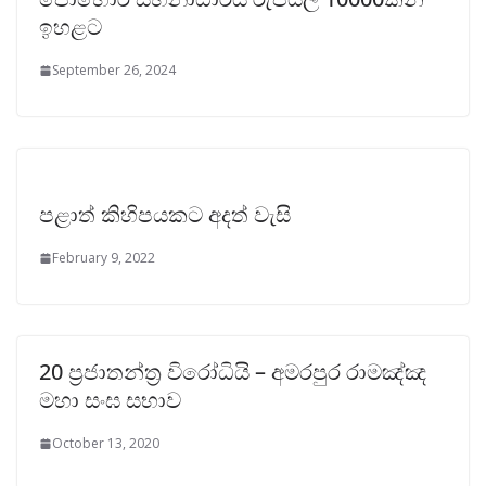
ඉහළට
September 26, 2024
පළාත් කිහිපයකට අදත් වැසි
February 9, 2022
20 ප්‍රජාතන්ත්‍ර විරෝධියි – අමරපුර රාමඤ්ඤ
මහා සංඝ සභාව
October 13, 2020