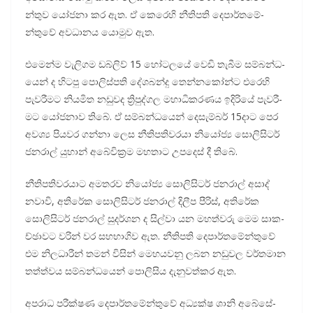
න්තුව යෝජනා කර ඇත. ඒ කෙරෙහි නීති­පති දෙපා­ර්ත­මේ­
න්තුවේ අව­ධා­නය යොමුව ඇත.
එමෙන්ම වැලි­ගම ඩබ්ලිව් 15 හෝට­ලයේ වෙඩි තැබීම සම්බ­න්ධ­
යෙන් ද හිටපු පොලි­ස්පති දේශ­බන්දු තෙන්න­කෝන්ට එරෙහි
පැව­රී­මට නිය­මිත නඩු­වද ත්‍රිපු­ද්ගල මහා­ධි­ක­ර­ණය ඉදි­රියේ පැව­රී­
මට යෝජ­නාව තිබේ. ඒ සම්බ­න්ධ­යෙන් දෙසැ­ම්බර් 15දාට පෙර
අවශ්‍ය පිය­වර ගන්නා ලෙස නීති­ප­ති­ව­රයා නියෝජ්‍ය සොලි­සි­ටර්
ජන­රාල් යුහාන් අබේ­වි­ක්‍රම මහ­තාට උප­දෙස් දී තිබේ.
නීති­ප­ති­ව­ර­යාට අම­ත­රව නියෝජ්‍ය සොලි­සි­ටර් ජන­රාල් අසාද්
නවාවි‍‍, අති­රේක සොලි­සි­ටර් ජන­රාල් දිලීප පීරිස්, අති­රේක
සොලි­සි­ටර් ජන­රාල් සුද­ර්ශන ද සිල්වා යන මහ­ත්වරු මෙම සාක­
ච්ඡා­වට වරින් වර සහ­භා­ගිව ඇත. නීති­පති දෙපා­ර්ත­මේ­න්තුවේ
එම නිල­ධා­රීන් තමන් විසින් මෙහ­ය­වනු ලබන නඩු­වල වර්ත­මාන
තත්ත්වය සම්බ­න්ධ­යෙන් පොලි­සිය දැනු­ව­ත්කර ඇත.
අප­රාධ පරී­ක්ෂණ දෙපා­ර්ත­මේ­න්තුවේ අධ්‍යක්ෂ ශානි අබේ­සේ­