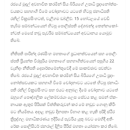
රජයේ මුදල් අව­භා­විත කර­මින් සිය බිරි­යගේ උපාධි ප්‍රදා­නෝ­ත්ස­
ව­ය­කට සහ­භාගි වීමේ චෝද­නා­වට යටතේ හිටපු ජනා­ධි­පති
රනිල් වික්‍ර­ම­සිං­හ­ටත්, වැලි­ගම ඩබ්ලිව්. 15 හෝට­ලයේ වෙඩි
තැබීම සම්බ­න්ධ­යෙන් හිටපු පොලි­ස්පති දේශ­බන්දු තෙන්න­කෝ­
න්ටත් මෙසේ නඩු පැව­රීම සම්බ­න්ධ­යෙන් අව­ධා­නය යොමුව
තිබේ.
නීති­පති පාරින්ද රණ­සිංහ මහ­තාගේ ප්‍රධා­න­ත්ව­යෙන් සහ පොලි­
ස්පති ප්‍රියන්ත වීර­සූ­රිය මහ­තාගේ සහ­භා­ගි­ත්ව­යෙන් පසු­ගිය 22
වැනිදා නීති­පති දෙපා­ර්ත­මේ­න්තු­වේදී මේ සාක­ච්ඡාව පවත්වා
තිබේ. රජයේ මුදල් අව­භා­විත කර­මින් සිය බිරි­යගේ උපාධි ප්‍රදා­
නෝ­ත්ස­ව­ය­කට සහ­භාගි වීමේ චෝද­නා­වට යටතේ හිටපු ජනා­ධි­
පති රනිල් වික්‍ර­ම­සිං­හට සහ එයට අනු­බල දීමේ චෝද­නාව යටතේ
ඔහුගේ පෞද්ග­ලික ලේක­ම්ව­රයා ලෙස සේවය කළ සමන් ඒක­
නා­යක ඇතුළු පිරි­සක් විත්ති­ක­රු­වන් කර මේ නඩුව ගොනු කිරී­
මට නිය­මි­තය. අදාළ නඩුව දින­පතා විභාග කළ හැකි පරිදි ස්ථිර
ත්‍රිපු­ද්ගල මහා­ධි­ක­ර­ණය ඉදි­රියේ පැව­රිය යුතු බවට මෙහිදී අති­
රේක සොලි­සි­ටර් ජන­රාල් දිලීප පීරිස් මහතා යෝජනා කර තිබේ.