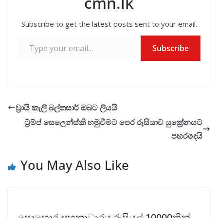
cmn.lk
Subscribe to get the latest posts sent to your email.
Type your email…
Subscribe
ව්‍රායි කැලී බල්තසාර් ඔබට ලියයි
ට්‍රම්ප් සෙලෙන්ස්කි හමුවීමට පෙර රුසියාව යුක්‍රේනයට
පහරදෙයි
You May Also Like
පොහොර සහනාධාරය රුපියල් 10000කින්