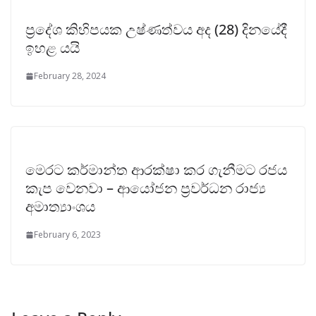
ප්‍රදේශ කිහිපයක උෂ්ණත්වය අද (28) දිනයේදී
ඉහළ යයි
February 28, 2024
මෙරට කර්මාන්ත ආරක්ෂා කර ගැනීමට රජය
කැප වෙනවා – ආයෝජන ප්‍රවර්ධන රාජ්‍ය
අමාත්‍යාංශය
February 6, 2023