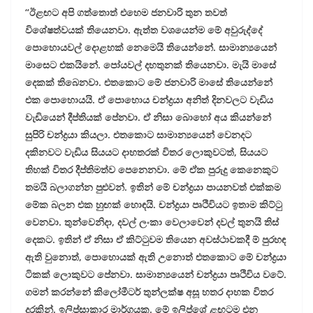
“ඊළඟට අපි ගත්තොත් එහෙම ජනවාරි තුන තවත්
විශේෂත්වයක් තියෙනවා. ඇත්ත වශයෙන්ම මේ අවුරුද්දේ
පොහොයවල් දොළහක් නෙමෙයි තියෙන්නේ. සාමාන්‍යයෙන්
මාසෙට එකයිනේ. පෝයවල් දහතුනක් තියෙනවා. මැයි මාසේ
දෙකක් තිබෙනවා. එතකොට මේ ජනවාරි මාසේ තියෙන්නේ
එක පොහොයයි. ඒ පොහොය චන්ද්‍රයා අනිත් දිනවලට වැඩිය
වැඩියෙන් දීප්තියක් පේනවා. ඒ නිසා බොහෝ අය කියන්නේ
සුපිරි චන්ද්‍රයා කියලා. එතකොට සාමාන්‍යයෙන් වෙනදට
දකිනවට වැඩිය සියයට දාහතරක් විතර ලොකුවටත්, සියයට
තිහක් විතර දීප්තිමත්ව පෙනෙනවා. මේ ඒක පුරුදු කෙනෙකුට
තමයි බලාගන්න පුළුවන්. ඉතින් මේ චන්ද්‍රයා පායනවත් එක්කම
මේක බලන එක හුඟක් හොඳයි. චන්ද්‍රයා පෘථිවියට ඉතාම කිට්ටු
වෙනවා. තුන්වෙනිදා, දවල් ලංකා වෙලාවෙන් දවල් තුනයි තිස්
දෙකට. ඉතින් ඒ නිසා ඒ කිට්ටුවම තියෙන අවස්ථාවකදී ම් පුරහඳ
ඇති වුනොත්, පොහොයක් ඇති උනොත් එතකොට මේ චන්ද්‍රයා
ටිකක් ලොකුවට පේනවා. සාමාන්‍යයෙන් චන්ද්‍රයා පෘථිවිය වටේ.
ගමන් කරන්නේ කිලෝමීටර් තුන්ලක්ෂ අසූ හතර දාහක විතර
දුරකින්. ඉලිප්සාකාර මාර්ගයක. මේ ඉලිප්ශේ ළඟටම එන