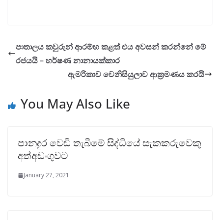
පාතාලය කවුරුන් ආරම්භ කළත් එය අවසන් කරන්නේ මේ
රජයයි – හර්ෂණ නානායක්කාර
ඇමරිකාව වෙනිසියුලාව ආක්‍රමණය කරයි
You May Also Like
පානදුර වෙඩි තැබීමේ සිද්ධියේ සැකකරුවෙකු
අත්අඩංගුවට
January 27, 2021