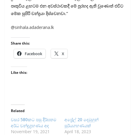
පෘතුවිය ළඟටම එන අවස්ථාවකදී මේ පුරහද ඇති වුණොත් එවිට
මේක සුපිරි චන්ද්‍රයා දිස්වෙනවා.”
@sinhala.adaderana.lk
Share this:
Facebook
X
Like this:
Related
වසර 580කට පසු දීර්ඝතම
අප්‍රේල් 20 දෙමුහුන්
අර්ධ චන්ද්‍රග්‍රහණය අද
සූර්යගහණයක්
November 19, 2021
April 18, 2023