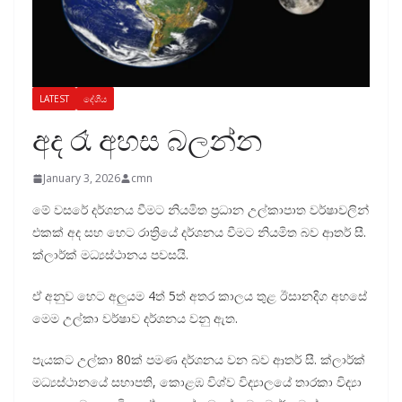
LATEST
දේශීය
අද රෑ අහස බලන්න
January 3, 2026
cmn
මේ වසරේ දර්ශනය වීමට නියමිත ප්‍රධාන උල්කාපාත වර්ෂාවලින්
එකක් අද සහ හෙට රාත්‍රියේ දර්ශනය වීමට නියමිත බව ආතර් සී.
ක්ලාර්ක් මධ්‍යස්ථානය පවසයි.
ඒ අනුව හෙට අලුයම 4ත් 5ත් අතර කාලය තුළ ඊසානදිග අහසේ
මෙම උල්කා වර්ෂාව දර්ශනය වනු ඇත.
පැයකට උල්කා 80ක් පමණ දර්ශනය වන බව ආතර් සී. ක්ලාර්ක්
මධ්‍යස්ථානයේ සභාපති, කොළඹ විශ්ව විද්‍යාලයේ තාරකා විද්‍යා