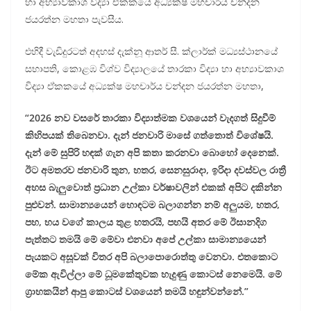
හා අභ්‍යාවකාශ විද්‍යා ඒකකයේ අධ්‍යක්ෂ මහචාර්ය චන්දන
ජයරත්න මහතා පැවසීය.
එහිදී වැඩිදුරටත් අදහස් දැක්නූ ආතර් සී. ක්ලාර්ක් මධ්‍යස්ථානයේ
සභාපති, කොළඹ විශ්ව විද්‍යාලයේ තාරකා විද්‍යා හා අභ්‍යාවකාශ
විද්‍යා ඒකකයේ අධ්‍යක්ෂ මහචාර්ය චන්දන ජයරත්න මහතා,
“2026 නව වසරේ තාරකා විද්‍යාත්මක වශයෙන් වැදගත් සිදුවීම්
කිහිපයක් තිබෙනවා. දැන් ජනවාරි මාසේ ගත්තොත් විශේෂයි.
දැන් මේ සුපිරි හඳක් ගැන අපි කතා කරනවා බොහෝ දෙනෙක්.
ඊට අමතරව ජනවාරි තුන, හතර, සෙනසුරාදා, ඉරිදා දවස්වල රාත්‍රී
අහස බැලුවොත් ප්‍රධාන උල්කා වර්ෂාවලින් එකක් අපිට දකින්න
පුළුවන්. සාමාන්‍යයෙන් හොඳටම බලාගන්න නම් අලුයම, හතර,
පහ, හය වගේ කාලය තුළ හතරයි, පහයි අතර මේ ඊසානදිග
පැත්තට තමයි මේ මේවා එනවා අපේ උල්කා සාමාන්‍යයෙන්
පැයකට අසූවක් විතර අපි බලාපොරොත්තු වෙනවා. එතකොට
මේක ඇවිල්ලා මේ ධූමකේතුවක හැදුණු කොටස් නෙමෙයි. මේ
ග්‍රාහකයින් ආපු කොටස් වශයෙන් තමයි හඳුන්වන්නේ.”