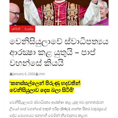
LATEST
විදේශීය
වෙනිසියුලාවේ ස්වාධිපත්‍යය
ආරක්‍ෂා කළ යුතුයි – පාප්
වහන්සේ කියයි
January 6, 2026
cmn
‘කනස්සල්ලෙන් පිරුණු හදවතින්
වෙනිසියුලාව දෙස බලා සිටිමි’
වෙනිසියුලාවේ ස්වාධිපත්‍ය ආරක්ෂා කළ යුතු බව දහහතරවන
ලියෝ පාප් වහන්සේ ඉකුත් ඉරිදා (04දා) ශාන්ත පීතර චතුරශ්‍රයේ
දේව මෙහෙයට සහභාගි වෙමින් නිවේදනය කළහ.