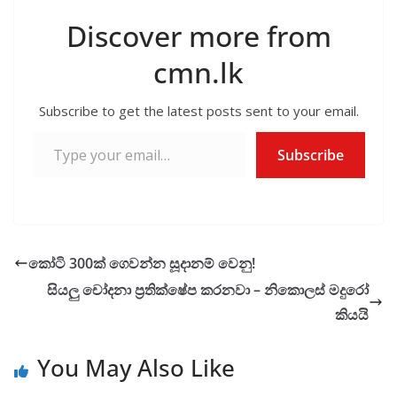
Discover more from
cmn.lk
Subscribe to get the latest posts sent to your email.
Type your email…
Subscribe
කෝටි 300ක් ගෙවන්න සූදානම් වෙනු!
සියලු චෝදනා ප්‍රතික්ෂේප කරනවා – නිකොලස් මදුරෝ
කියයි
You May Also Like