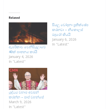
Related
සියලු චෝදනා ප්‍රතික්ෂේප
කරනවා – නිකොලස්
මදුරෝ කියයි
January 6, 2026
In "Latest"
ඇමරිකාව වෙනිසියුලාවේ
40ක් ඝාතනය කරයි
January 4, 2026
In "Latest"
යුද්ධය වහාම අවසන්
කරන්න – පාප් වහන්සේ
March 9, 2026
In "Latest"