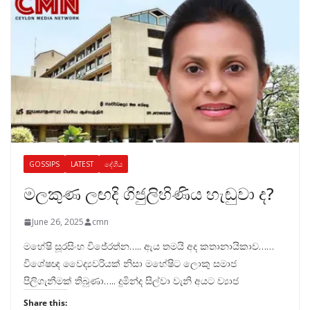
GOSSIPS
LATEST
දේශීය
මලකුණ ලඟදි ගිජුලිහිණිය හැඬුවා ද?
June 26, 2025
cmn
මහේෂි සූරසිංහ විජේරත්න….. ඇය තමයි අද කතානායිකාව……
විශේෂඥ වෛද්‍යවරියක් නිසා මහේෂිට ලොකු සමාජ
පිලිගැනීමක් තිබුණා….. දුමින්ද සිල්වා වැනි අයට ව්‍යාජ
Share this: