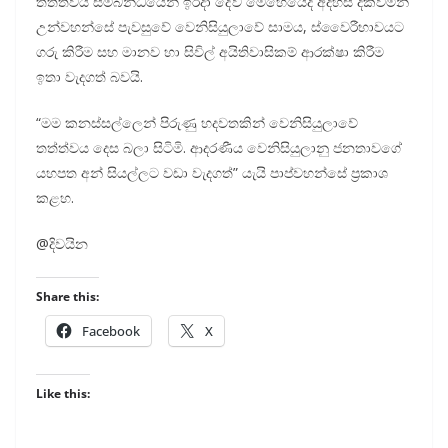
තත්ත්වය සම්බන්ධයෙන් ඉරිදා දේව මෙහෙයේදී අදහස් දක්වමින්
උන්වහන්සේ පැවසුවේ වෙනිසියුලාවේ සාමය, ස්වෛරීභාවයට
ගරු කිරීම සහ මානව හා සිවිල් අයිතිවාසිකම් ආරක්ෂා කිරීම
ඉතා වැදගත් බවයි.
“මම කනස්සල්ලෙන් පිරුණු හදවතකින් වෙනිසියුලාවේ
තත්ත්වය දෙස බලා සිටිමි. ආදරණීය වෙනිසියුලානු ජනතාවගේ
යහපත අන් සියල්ලට වඩා වැදගත්” යැයි පාප්වහන්සේ ප්‍රකාශ
කළහ.
@දිවයින
Share this:
Facebook
X
Like this: