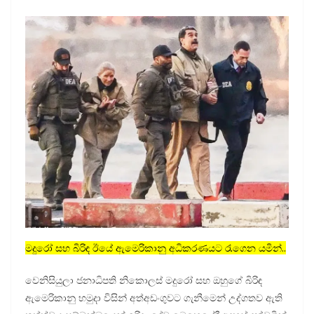
මදුරෝ සහ බිරිඳ ඊයේ ඇමෙරිකානු අධිකරණයට රැගෙන යමින්..
වෙනිසියුලා ජනාධිපති නිකොලස් මදුරෝ සහ ඔහුගේ බිරිඳ
ඇමෙරිකානු හමුදා විසින් අත්අඩංගුවට ගැනීමෙන් උද්ගතව ඇති