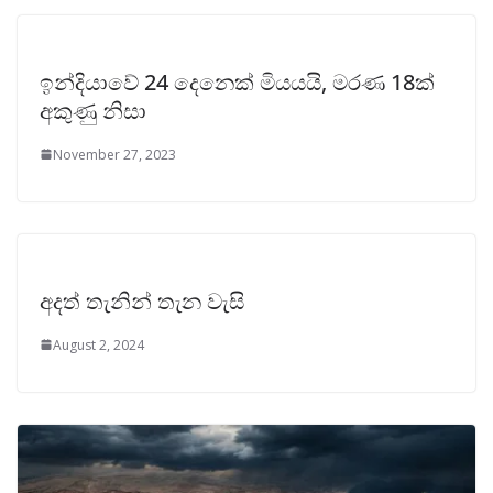
ඉන්දියාවේ 24 දෙනෙක් මියයයි, මරණ 18ක්
අකුණු නිසා
November 27, 2023
අදත් තැනින් තැන වැසි
August 2, 2024