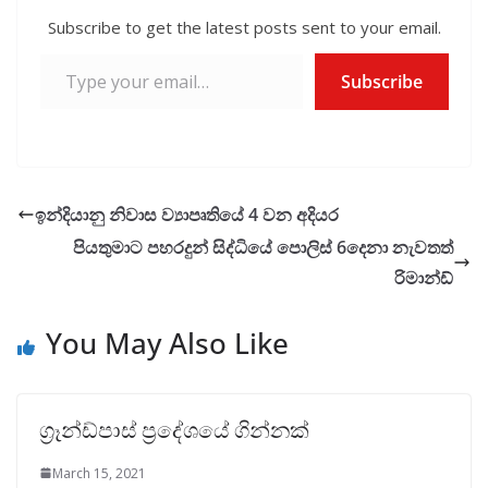
Subscribe to get the latest posts sent to your email.
Type your email…
Subscribe
ඉන්දියානු නිවාස ව්‍යාපෘතියේ 4 වන අදියර
පියතුමාට පහරදුන් සිද්ධියේ පොලිස් 6දෙනා නැවතත්
රිමාන්ඩ්
You May Also Like
ග්‍රෑන්ඩ්පාස් ප්‍රදේශයේ ගින්නක්
March 15, 2021