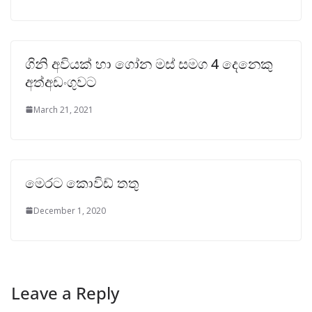
ගිනි අවියක් හා ගෝන මස් සමග 4 දෙනෙකු
අත්අඩංගුවට
March 21, 2021
මෙරට කොවිඩ් තතු
December 1, 2020
Leave a Reply