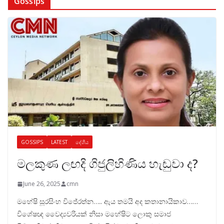
Gossips
GOSSIPS
LATEST
දේශීය
මලකුණ ලඟදි ගිජුලිහිණිය හැඬුවා ද?
June 26, 2025
cmn
මහේෂි සූරසිංහ විජේරත්න….. ඇය තමයි අද කතානායිකාව……
විශේෂඥ වෛද්‍යවරියක් නිසා මහේෂිට ලොකු සමාජ