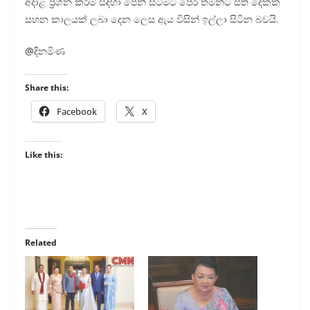
අදාළ ප්‍රශ්න කිරීම් සඳහා පෙනී සිටීමට පෙර තමන්ට සති දෙකක
සහන කාලයක් ලබා දෙන ලෙස ඇය විසින් ඉල්ලා සිටින බවයි.
@දිනමිණ
Share this:
Facebook
X
Like this:
Related