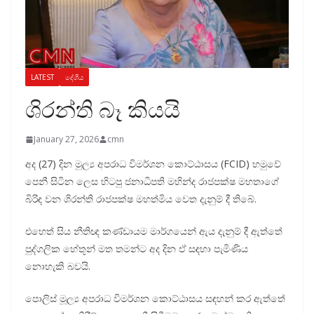
LATEST
දේශීය
ශිරන්ති බෑ කියයි
January 27, 2026
cmn
අද (27) දින මූල්‍ය අපරාධ විමර්ශන කොට්ඨාසය (FCID) හමුවේ
පෙනී සිටින ලෙස හිටපු ජනාධිපති මහින්ද රාජපක්ෂ මහතාගේ
බිරිඳ වන ශිරන්ති රාජපක්ෂ මහත්මිය වෙත දැනුම් දී තිබේ.
එහෙත් සිය නීතිඥ කණ්ඩායම මාර්ගයෙන් ඇය දැනුම් දී ඇත්තේ
පුද්ගලික හේතූන් මත තමන්ට අද දින ඒ සඳහා පැමිණිය
නොහැකි බවයි.
පොලිස් මූල්‍ය අපරාධ විමර්ශන කොට්ඨාසය සඳහන් කර ඇත්තේ