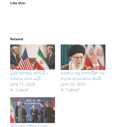
Like this:
Related
ට්‍රම්ප් අනතුරු අඟවයි –
ඉරානය පසු නොබසින බව
ඉරානය පහර දෙයි
නැවත අවධාරනය කරයි
June 11, 2026
June 25, 2025
In "Latest"
In "Latest"
ස්විට්සර්ලන්තයේ සාම