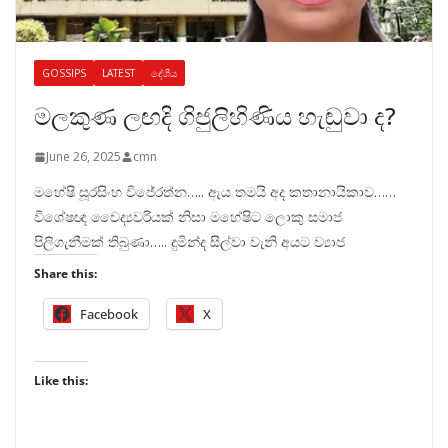
GOSSIPS
LATEST
දේශීය
මලකුණ ලඟදි ගිජුලිහිණිය හැඬුවා ද?
June 26, 2025
cmn
මහේෂි සූරසිංහ විජේරත්න….. ඇය තමයි අද කතානායිකාව……
විශේෂඥ වෛද්‍යවරියක් නිසා මහේෂිට ලොකු සමාජ
පිලිගැනීමක් තිබුණා….. දුමින්ද සිල්වා වැනි අයට ව්‍යාජ
Share this:
Facebook
X
Like this: