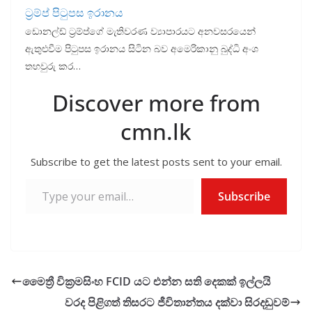
ට්‍රම්ප් පිටුපස ඉරානය
ඩොනල්ඩ් ට්‍රම්ප්ගේ මැතිවරණ ව්‍යාපාරයට අනවසරයෙන්
ඇතුළුවීම පිටුපස ඉරානය සිටින බව අමෙරිකානු බුද්ධි අංශ
තහවුරු කර…
Discover more from
cmn.lk
Subscribe to get the latest posts sent to your email.
Type your email…
Subscribe
මෛත්‍රී වික්‍රමසිංහ FCID යට එන්න සති දෙකක් ඉල්ලයි
වරද පිළිගත් තිසරට ජීවිතාන්තය දක්වා සිරදඩුවම්