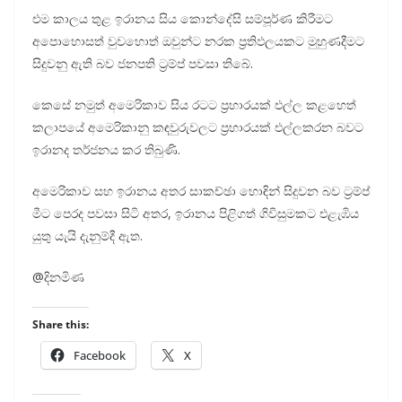
එම කාලය තුළ ඉරානය සිය කොන්දේසි සම්පූර්ණ කිරීමට
අපොහොසත් වුවහොත් ඔවුන්ට නරක ප්‍රතිඵලයකට මුහුණදීමට
සිදුවනු ඇති බව ජනපති ට්‍රම්ප් පවසා තිබේ.
කෙසේ නමුත් අමෙරිකාව සිය රටට ප්‍රහාරයක් එල්ල කළහෙත්
කලාපයේ අමෙරිකානු කඳවුරුවලට ප්‍රහාරයක් එල්ලකරන බවට
ඉරානද තර්ජනය කර තිබුණි.
අමෙරිකාව සහ ඉරානය අතර සාකච්ඡා හොඳින් සිදුවන බව ට්‍රම්ප්
මීට පෙරද පවසා සිටි අතර, ඉරානය පිළිගත් ගිවිසුමකට එළැඹිය
යුතු යැයි දැනුම්දී ඇත.
@දිනමිණ
Share this:
Facebook
X