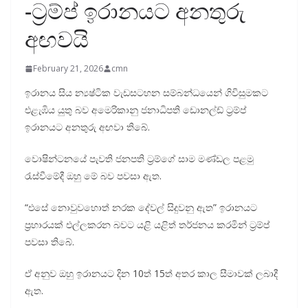
-ට්‍රම්ප් ඉරානයට අනතුරු
අඟවයි
February 21, 2026
cmn
ඉරානය සිය න්‍යෂ්ටික වැඩසටහන සම්බන්ධයෙන් ගිවිසුමකට
එළැඹිය යුතු බව අමෙරිකානු ජනාධිපති ඩොනල්ඩ් ට්‍රම්ප්
ඉරානයට අනතුරු අඟවා තිබේ.
වොෂින්ටනයේ පැවති ජනපති ට්‍රම්ගේ සාම මණ්ඩල පළමු
රැස්වීමේදී ඔහු මේ බව පවසා ඇත.
“එසේ නොවුවහොත් නරක දේවල් සිදුවනු ඇත” ඉරානයට
ප්‍රහාරයක් එල්ලකරන බවට යළි යළිත් තර්ජනය කරමින් ට්‍රම්ප්
පවසා තිබේ.
ඒ අනුව ඔහු ඉරානයට දින 10ත් 15ත් අතර කාල සීමාවක් ලබාදී
ඇත.