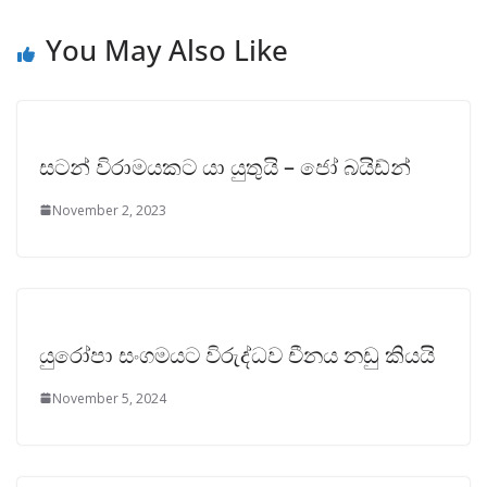
You May Also Like
සටන් විරාමයකට යා යුතුයි – ජෝ බයිඩ්න්
November 2, 2023
යුරෝපා සංගමයට විරුද්ධව චීනය නඩු කියයි
November 5, 2024