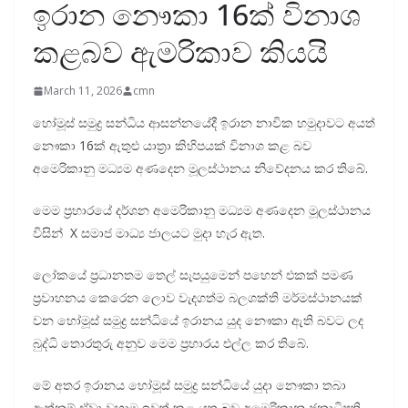
ඉරාන නෞකා 16ක් විනාශ
කළබව ඇමරිකාව කියයි
March 11, 2026
cmn
හෝමූස් සමුද්‍ර සන්ධිය ආසන්නයේදී ඉරාන නාවික හමුදාවට අයත්
නෞකා 16ක් ඇතුළු යාත්‍රා කිහිපයක් විනාශ කළ බව
අමෙරිකානු මධ්‍යම අණදෙන මූලස්ථානය නිවේදනය කර තිබේ.
මෙම ප්‍රහාරයේ දර්ශන අමෙරිකානු මධ්‍යම අණදෙන මූලස්ථානය
විසින් X සමාජ මාධ්‍ය ජාලයට මුදා හැර ඇත.
ලෝකයේ ප්‍රධානතම තෙල් සැපයුමෙන් පහෙන් එකක් පමණ
ප්‍රවාහනය කෙරෙන ලොව වැදගත්ම බලශක්ති මර්මස්ථානයක්
වන හෝමූස් සමුද්‍ර සන්ධියේ ඉරානය යුද නෞකා ඇති බවට ලද
බුද්ධි තොරතුරු අනුව මෙම ප්‍රහාරය එල්ල කර තිබේ.
මේ අතර ඉරානය හෝමූස් සමුද්‍ර සන්ධියේ යුදා නෞකා තබා
ඇත්නම් ඒවා වහාම ඉවත් කළ යුතු බව අමෙරිකානු ජනාධිපති