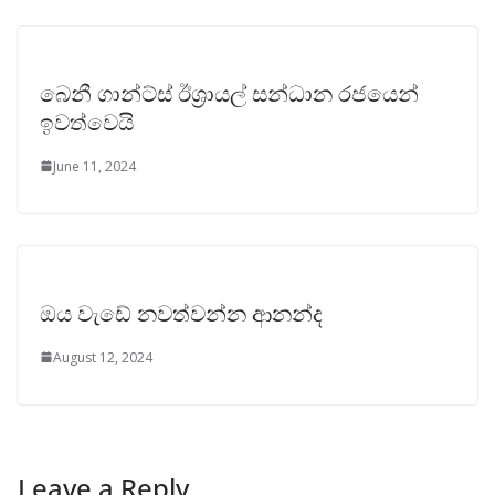
බෙනී ගාන්ට්ස් ඊශ්‍රායල් සන්ධාන රජයෙන්
ඉවත්වෙයි
June 11, 2024
ඔය වැඩේ නවත්වන්න ආනන්ද
August 12, 2024
Leave a Reply