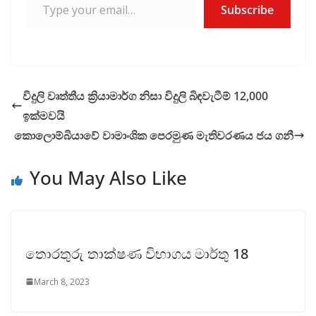
Subscribe
විදුලි වෘත්තීය ක්‍රියාමාර්ග නිසා විදුලි බිඳවැටීම් 12,000
ඉක්මවයි
කොලොම්බියාවේ වාමාංශික පෙරමුණ මැතිවරණය ජය ගනී
You May Also Like
තොරතුරු තාක්ෂණ විභාගය මාර්තු 18
March 8, 2023