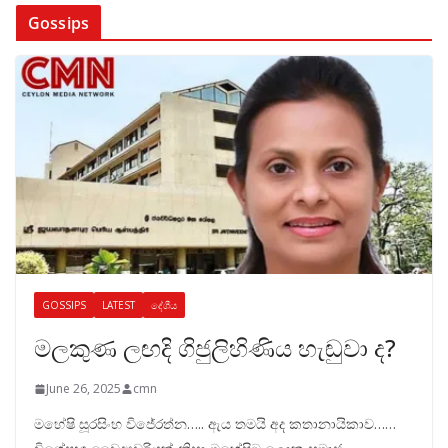
Gossips
GOSSIPS
LATEST
දේශීය
මලකුණ ලඟදි ගිජුලිහිණිය හැඬුවා ද?
June 26, 2025
cmn
මහේෂි සූරසිංහ විජේරත්න….. ඇය තමයි අද කතානායිකාව……