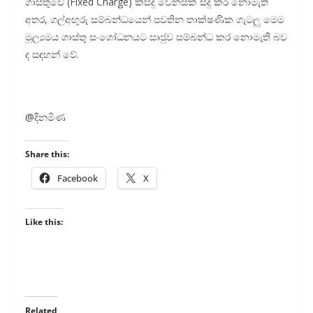
ගාස්තුවේ (Fixed Charge) කිසිදු වෙන­සක් සිදු කර නොමැති
අතර, ගල්අ­ඟුරු සම්බ­න්ධ­යෙන් පව­තින තාක්ෂ­ණික ගැටලු මෙම
මූල්‍ය­මය ගාස්තු සංශෝ­ධ­න­යට සෘජුව සම්බන්ධ කර නොමැති බව
ද සඳ­හන් වේ.
@දිනමිණ
Share this:
Facebook
X
Like this:
Related