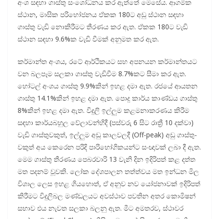
අංශ සඳහා ගාස්තු සංශෝ­ධ­නය කර ඇත්තේ මෙසේය. ආග­මික
ස්ථාන, මාසික පරි­භෝ­ජ­නය ඒකක 180ට අඩු ස්ථාන සඳහා
ගාස්තු වැඩි නොකි­රී­මට තීර­ණය කර ඇත. ඒකක 180ට වැඩි
ස්ථාන සඳහා 9.6%ක වැඩි වීමක් අනු­මත කර ඇත.
කර්මාන්ත අංශය, රටේ ආර්ථි­ක­යට සහ අප­න­යන කර්මා­න්ත­යට
වන බල­පෑම සලකා ගාස්තු වැඩි­වීම 8.7%කට සීමා කර ඇත.
හෝටල් අංශය ගාස්තු 9.9%කින් ඉහළ දමා ඇත. රජයේ ආය­තන
ගාස්තු 14.1%කින් ඉහළ දමා ඇත. පොදු කාර්ය කාණ්ඩය ගාස්තු
8%කින් ඉහළ දමා ඇත. විදුලි ඉල්ලුම කළ­ම­නා­ක­ර­ණය කිරීම
සඳහා කාර්ය­බ­හුල වේලා­ව­න්හිදී (පස්වරු 6 සිට රාත්‍රී 10 දක්වා)
වැඩි ගාස්තු­ව­කුත්, ඉල්ලුම අඩු කාල­ව­ලදී (Off-peak) අඩු ගාස්තු­
ව­කුත් අය කෙරෙන පරිදි පාරි­භෝ­ගි­ක­යන්ට සංඥා­වක් ලබා දී ඇත.
මෙම ගාස්තු තීර­ණය පෙබ­ර­වාරි 13 වැනි දින ඉදි­රි­පත් කළ දත්ත
මත පද­නම් වූවකි. ලෝක දේශ­පා­ලන තත්ත්වය මත ඉන්ධන මිල
විශාල ලෙස ඉහළ ගිය­හොත්, ඒ අනුව නව යෝජ­නා­වක් ඉදි­රි­පත්
කිරී­මට විදු­ලි­බල මණ්ඩ­ල­යට අව­ස්ථාව පව­තින අතර කොමි­ෂන්
සභාව එය නැවත සලකා බලනු ඇත. මීට අම­ත­රව, ස්ථාවර