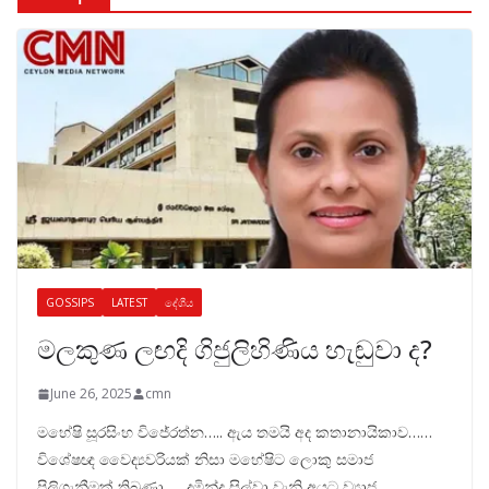
GOSSIPS
LATEST
දේශීය
මලකුණ ලඟදි ගිජුලිහිණිය හැඬුවා ද?
June 26, 2025
cmn
මහේෂි සූරසිංහ විජේරත්න….. ඇය තමයි අද කතානායිකාව……
විශේෂඥ වෛද්‍යවරියක් නිසා මහේෂිට ලොකු සමාජ
පිලිගැනීමක් තිබුණා….. දුමින්ද සිල්වා වැනි අයට ව්‍යාජ