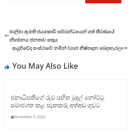
මාලිමා ඇමති ජයකොඩි සම්බන්ධයෙන් ගත් තීරණයේ
නිගමනය ජනතාව සතුය
ආයුර්වේද සංස්ථාවේ නමින් ව්‍යාජ නිෂ්පාදන බෙදාහැරලා
You May Also Like
ජනාධිපතිගේ රුව සහිත මුදල් නෝට්ටු
සමාජගත කළ සැකකරු අත්අඩංගුවට
November 5, 2024