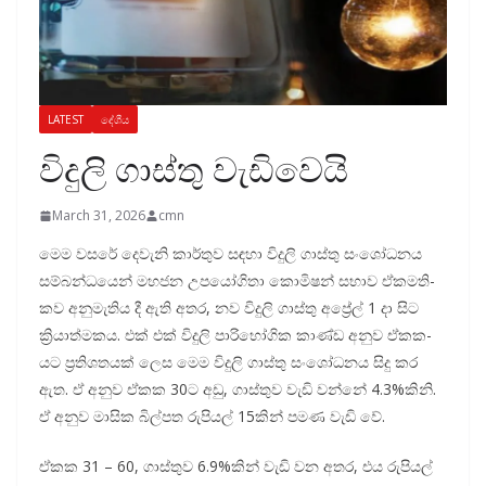
LATEST
දේශීය
විදුලි ගාස්තු වැඩිවෙයි
March 31, 2026
cmn
මෙම වසරේ දෙවැනි කාර්තුව සඳහා විදුලි ගාස්තු සංශෝ­ධ­නය
සම්බ­න්ධ­යෙන් මහ­ජන උප­යෝ­ගිතා කොමි­ෂන් සභාව ඒක­ම­ති­
කව අනු­මැ­තිය දී ඇති අතර, නව විදුලි ගාස්තු අප්‍රේල් 1 දා සිට
ක්‍රියා­ත්ම­කය. එක් එක් විදුලි පාරි­භෝ­ගික කාණ්ඩ අනුව ඒක­ක­
යට ප්‍රති­ශ­ත­යක් ලෙස මෙම විදුලි ගාස්තු සංශෝ­ධ­නය සිදු කර
ඇත. ඒ අනුව ඒකක 30ට අඩු, ගාස්තුව වැඩි වන්නේ 4.3%කිනි.
ඒ අනුව මාසික බිල්පත රුපි­යල් 15කින් පමණ වැඩි වේ.
ඒකක 31 – 60, ගාස්තුව 6.9%කින් වැඩි වන අතර, එය රුපි­යල්