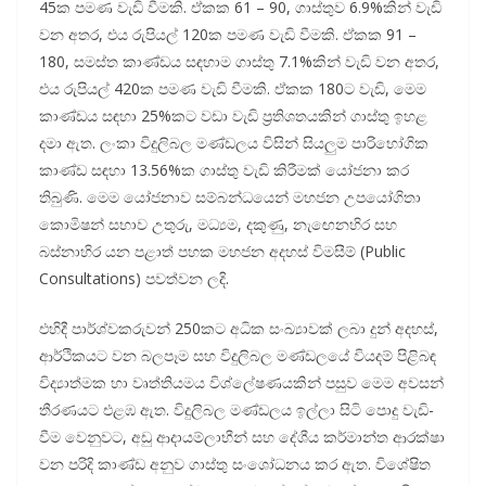
45ක පමණ වැඩි වීමකි. ඒකක 61 – 90, ගාස්තුව 6.9%කින් වැඩි
වන අතර, එය රුපි­යල් 120ක පමණ වැඩි වීමකි. ඒකක 91 –
180, සමස්ත කාණ්ඩය සඳ­හාම ගාස්තු 7.1%කින් වැඩි වන අතර,
එය රුපි­යල් 420ක පමණ වැඩි වීමකි. ඒකක 180ට වැඩි, මෙම
කාණ්ඩය සඳහා 25%කට වඩා වැඩි ප්‍රති­ශ­ත­ය­කින් ගාස්තු ඉහළ
දමා ඇත. ලංකා විදු­ලි­බල මණ්ඩ­ලය විසින් සිය­ලුම පාරි­භෝ­ගික
කාණ්ඩ සඳහා 13.56%ක ගාස්තු වැඩි කිරී­මක් යෝජනා කර
තිබුණි. මෙම යෝජ­නාව සම්බ­න්ධ­යෙන් මහ­ජන උප­යෝ­ගිතා
කොමි­ෂන් සභාව උතුරු, මධ්‍යම, දකුණු, නැ‍ඟෙන­හිර සහ
බස්නා­හිර යන පළාත් පහක මහ­ජන අද­හස් විම­සීම් (Public
Consultations) පව­ත්වන ලදි.
එහිදී පාර්ශ්ව­ක­රු­වන් 250කට අධික සංඛ්‍යා­වක් ලබා දුන් අද­හස්,
ආර්ථි­ක­යට වන බල­පෑම සහ විදු­ලි­බල මණ්ඩ­ලයේ විය­දම් පිළි­බඳ
විද්‍යා­ත්මක හා වෘත්ති­ය­මය විශ්ලේ­ෂ­ණ­ය­කින් පසුව මෙම අව­සන්
තීර­ණ­යට එළඹ ඇත. විදු­ලි­බල මණ්ඩ­ලය ඉල්ලා සිටි පොදු වැඩි­
වීම වෙනු­වට, අඩු ආදා­ය­ම්ලා­භීන් සහ දේශීය කර්මාන්ත ආරක්ෂා
වන පරිදි කාණ්ඩ අනුව ගාස්තු සංශෝ­ධ­නය කර ඇත. විශේ­ෂිත