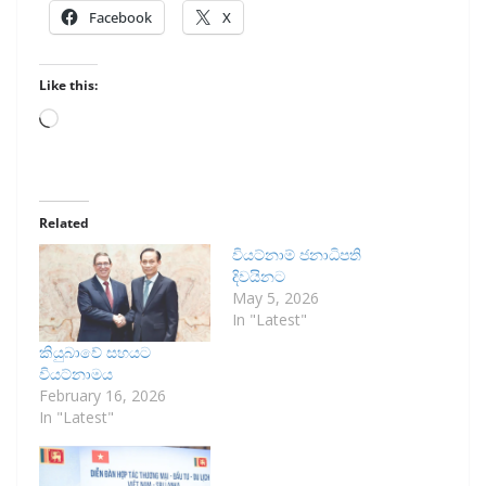
Facebook
X
Like this:
Loading…
Related
වියට්නාම් ජනාධිපති
දිවයිනට
May 5, 2026
In "Latest"
කියුබාවේ සහයට
වියට්නාමය
February 16, 2026
In "Latest"