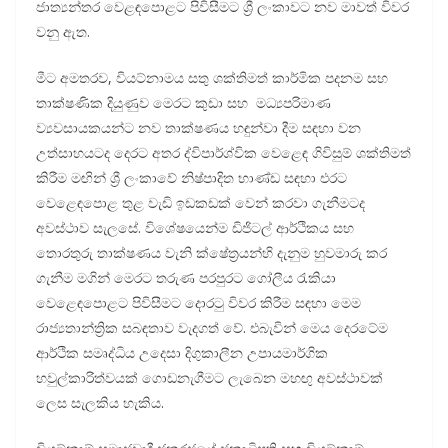
ජාත්‍යන්තර වෙළඳපොළට පිවිසීමට ශ්‍රී ලංකාවට නව මාවත් විවර
වනු ඇත.
මීට අමතරව, වියට්නාමය සතු ශක්තිමත් කාර්මික පදනම සහ
තාක්ෂණික දියුණුව මෙරට කුඩා සහ මධ්‍යපරිමාණ
ව්‍යවසායකයන්ට නව තාක්ෂණය හඳුන්වා දීම සඳහා වන
උත්සාහයටද දෙරට අතර ද්විපාර්ශ්වික වෙළෙඳ ගිවිසුම් ශක්තිමත්
කිරීම මඟින් ශ්‍රී ලංකාවේ නිෂ්පාදිත භාණ්ඩ සඳහා එරට
වෙළෙඳපොළ තුළ වැඩි ඉඩකඩක් වෙන් කරවා ගැනීමටද
අවස්ථාව සැලසේ. විශේෂයෙන්ම ඩිජිටල් ආර්ථිකය සහ
තොරතුරු තාක්ෂණය වැනි ක්ෂේත්‍රයන්හි දැනුම හුවමාරු කර
ගැනීම මගින් මෙරට තරුණ පරපුරට ගෝලීය රැකියා
වෙළෙඳපොළට පිවිසීමට දොරටු විවර කිරීම සඳහා මෙම
රාජ්‍යතාන්ත්‍රික සබඳතාව වැදගත් වේ. එබැවින් මෙය දෙරටේම
ආර්ථික සමෘද්ධිය උදෙසා දිගුකාලීන උපායමාර්ගික
හවුල්කාරිත්වයක් ගොඩනැගීමට ලැබෙන මහඟු අවස්ථාවක්
ලෙස සැලකිය හැකිය.