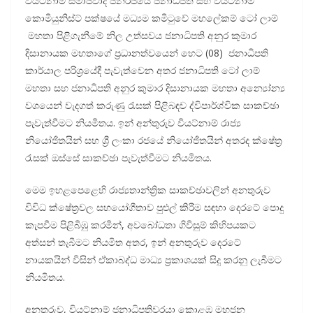
වියට්නාම් සමාජවාදී ජනරජයේ ජනාධිපති සහ වියට්නාම්
කොමියුනිස්ට් පක්ෂයේ මධ්‍යම කමිටුවේ මහලේකම් ටෝ ලාම්
මහතා පිළිගැනීමේ නිල උත්සවය ජනාධිපති අනුර කුමාර
දිසානායක මහතාගේ ප්‍රධානත්වයෙන් හෙට (08) ජනාධිපති
කාර්යාල පරිශ්‍රයේදී පැවැත්වෙන අතර ජනාධිපති ටෝ ලාම්
මහතා සහ ජනාධිපති අනුර කුමාර දිසානායක මහතා අන්‍යෝන්‍ය
වශයෙන් වැදගත් කරුණු රැසක් පිළිබඳව ද්විපාර්ශ්වික සාකච්ඡා
පැවැත්වීමට නියමිතය. ඉන් අන්තුරුව වියට්නාම් රාජ්‍ය
නියෝජිතයින් සහ ශ්‍රී ලංකා රජයේ නියෝජිතයින් අතරද ක්ෂේත්‍ර
රැසක් ඔස්සේ සාකච්ඡා පැවැත්වීමට නියමිතය.
මෙම ඉහළපෙළෙහි රාජ්‍යතාන්ත්‍රික සාකච්ඡාවලින් අනතුරුව
විවිධ ක්ෂේත්‍රවල සහයෝගීතාව පුළුල් කිරීම සඳහා දෙරටේ පොදු
කැපවීම පිළිබිඹු කරමින්, අවබෝධතා ගිවිසුම් කිහිපයකට
අත්සන් තැබීමට නියමිත අතර, ඉන් අනතුරුව දෙරටේ
නායකයින් විසින් ඒකාබද්ධ මාධ්‍ය ප්‍රකාශයක් සිදු කරනු ලැබීමට
නියමිතය.
අනතුරුව, වියට්නාම් ජනාධිපතිවරයා කොළඹ මහජන