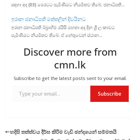
සඳහා අද (03) මෙරටට පැමිණීමට නියමිතව තිබේ. ජනාධිපති…
ඉරාන ජනාධිපති මත්තලින් දිවයිනට
ඉරාන ජනාධිපති ඊබ්‍රාහිම් රයිසි මහතා අද දින ශ්‍රී ලංකාවට
පැමිණීමට නියමිතව තිබේ. ඒ හේතුවෙන් ස්ථාන…
Discover more from
cmn.lk
Subscribe to get the latest posts sent to your email.
Type your email…
Subscribe
හදිසි තත්ත්වය දීර්ඝ කිරීම වැඩි ඡන්දයෙන් සම්මතයි