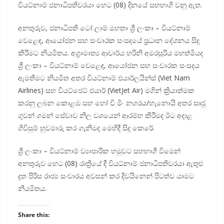
වියට්නාම් ජනාධිපතිවරයා හෙට (08) දිනයේ සහභාගි වනු ඇත.
අනතුරුව, ජනාධිපති ටෝ ලාම් මහතා ශ්‍රී ලංකා – වියට්නාම්
වෙළෙඳ, ආයෝජන සහ සංචාරක සංසදයේ ප්‍රධාන දේශනය සිදු
කිරීමට නියමිතය. අග්‍රාමාත්‍ය ආචාර්ය හරිනි අමරසූරිය මහත්මියද
ශ්‍රී ලංකා – වියට්නාම් වෙළෙඳ, ආයෝජන සහ සංචාරක සංසදය
ඇමතීමට නියමිත අතර වියට්නාම් එයාර්ලයින්ස් (Viet Nam
Airlines) සහ වියට්ජෙට් එයාර් (VietJet Air) මගින් ක්‍රියාත්මක
කරනු ලබන කොළඹ සහ හෝ චි මිං නගරය/හැනොයි අතර සෘජු
ගුවන් ගමන් සේවාව නිල වශයෙන් ආරම්භ කිරීමද ඊට අදාළ
ගිවිසුම් හුවමාරු කර ගැනීමද මෙහිදී සිදු කෙරේ.
ශ්‍රී ලංකා – වියට්නාම් ව්‍යාපාරික හමුවට සහභාගී වීමෙන්
අනතුරුව හෙට (08) රාත්‍රියේ දී වියට්නාම් ජනාධිපතිවරයා ඇතුළු
දූත පිරිස රාජ්‍ය සංචාරය අවසන් කර දිවයිනෙන් පිටත්ව යාමට
නියමිතය.
Share this: