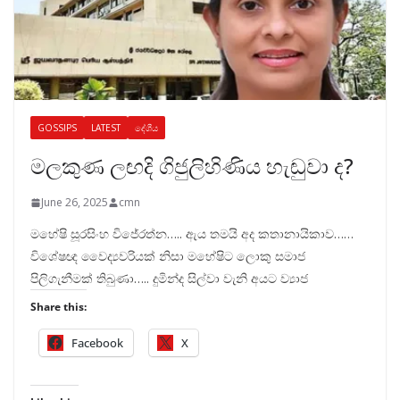
GOSSIPS
LATEST
දේශීය
මලකුණ ලඟදි ගිජුලිහිණිය හැඬුවා ද?
June 26, 2025
cmn
මහේෂි සූරසිංහ විජේරත්න….. ඇය තමයි අද කතානායිකාව……
විශේෂඥ වෛද්‍යවරියක් නිසා මහේෂිට ලොකු සමාජ
පිලිගැනීමක් තිබුණා….. දුමින්ද සිල්වා වැනි අයට ව්‍යාජ
Share this:
Facebook
X