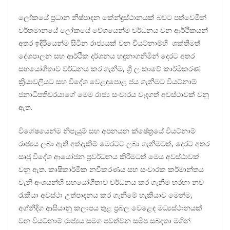
ලෝකයේ ප්‍රධාන නිෂ්පාදන කේන්ද්‍රස්ථානයක් බවට පත්වෙමින්
වර්තමානයේ ලෝකයේ වේගයෙන්ම වර්ධනය වන ආර්ථිකයන්
අතර ඉදිරියෙන්ම සිටින රාජ්‍යයක් වන වියට්නාම්හි ශක්තිමත්
දේශපාලන සහ ආර්ථික දර්ශනය හඳුනාගනිමින් දෙරට අතර
සහයෝගීතාව වර්ධනය කර ගැනීම, ශ්‍රී ලංකාවේ කාර්මීකරණ
ක්‍රියාවලියට සහ විදේශ වෙළඳපොළ ජය ගැනීමට වියට්නාම්
ජනාධිපතිවරයාගේ මෙම රාජ්‍ය සංචාරය වැදගත් අවස්ථාවක් වනු
ඇත.
විශේෂයෙන්ම නිපැයුම් සහ අපනයන ක්ෂේත්‍රයේ වියට්නාම්
රාජ්‍යය ලබා ඇති අත්දැකීම් මෙරටට ලබා ගැනීමටත්, දෙරට අතර
සෘජු විදේශ ආයෝජන ප්‍රවර්ධනය කිරීමටත් මෙය අවස්ථාවක්
වනු ඇත. කෘෂිකාර්මික නවීකරණය සහ සංචාරක කර්මාන්තය
වැනි අංශයන්හි සහයෝගීතාව වර්ධනය කර ගැනීම හරහා නව
රැකියා අවස්ථා උත්පාදනය කර ගැනීමේ හැකියාව මෙන්ම,
අග්නිදිග ආසියානු කලාපය තුළ ප්‍රබල වෙළෙඳ මධ්‍යස්ථානයක්
වන වියට්නාම් රාජ්‍යය සමග පවත්වන සමීප සබඳතා මගින්