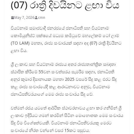
(07) රාත්‍රි දිවයිනට ළඟා විය
May 7, 2026
cmn
වියට්නාම් සමාජවාදී ජනරජයේ ජනාධිපති සහ වියට්නාම්
කොමියුනිස්ට් පක්ෂයේ මධ්‍යම කමිටුවේ මහලේකම් ටෝ ලාම්
(TO LAM) මහතා, රාජ්‍ය සංචාරයක් සඳහා අද (07) රාත්‍රි දිවයිනට
ළඟා විය.
ශ්‍රී ලංකාව සහ වියට්නාම් රාජ්‍යය අතර රාජ්‍යතාන්ත්‍රික සබඳතා
ස්ථාපිත කිරීමේ 55වන සංවත්සරය සැමරීම සඳහා, ජනාධිපති
අනුර කුමාර දිසානායක මහතා 2025 වසරේ සිදු කළ එරට සිදු
කළ රාජ්‍ය සංචාරයේදී කළ ආරාධනාවට අනුව, වියට්නාම
ජනාධිපතිවරයාගේ මෙම රාජ්‍ය සංචාරය සිදු වේ.
වත්මන් රජය යටතේ ආර්ථික ස්ථාවරභාවය ළඟා කර ගනිමින් ශ්‍රී
ලංකාව ඉදිරියට ගමන් කරමින් සිටින මොහොතක මෙම සංචාරය
සිදු වීම විශේෂත්වයකි. වියට්නාම් ජනාධිපතිවරයකු මෙරට
සංචාරයේ නිරත වන්නේ වසර 15කට පසුවය.