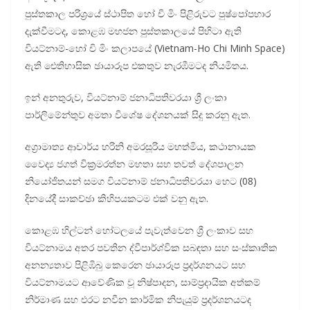
පුස්තකාල පරිශ්‍රයේ ස්ථාපිත හෝ චි මිං පිළිරුවට පුෂ්පෝපහාර
දැක්වීමටද, කොළඹ මහජන පුස්තකාලයේ පිහිටා ඇති
වියට්නාම්-හෝ චි මිං කලාපයේ (Vietnam-Ho Chi Minh Space)
ඇති ඓතිහාසික ඡායාරූප එකතුව නැරඹීමටද නියමිතය.
ඉන් අනතුරුව, වියට්නාම් ජනාධිපතිවරයා ශ්‍රී ලංකා
පාර්ලිමේන්තුව අමතා විශේෂ දේශනයක් සිදු කරනු ඇත.
අග්‍රාමාත්‍ය ආචාර්ය හරිනි අමරසූරිය මහත්මිය, කථානායක
වෛද්‍ය ජගත් වික්‍රමරත්න මහතා සහ තවත් දේශපාලන
නියෝජිතයන් සමග වියට්නාම් ජනාධිපතිවරයා හෙට (08)
දිනයේදී සාකච්ඡා කිහිපයකටම එක් වනු ඇත.
කොළඹ හිල්ටන් හෝටලයේ පැවැත්වෙන ශ්‍රී ලංකාව සහ
වියට්නාමය අතර පවතින ද්වීපාර්ශ්වික සබඳතා සහ සංස්කෘතික
අනන්‍යතාව පිළිඹිබු කෙරෙන ඡායාරූප ප්‍රදර්ශනයට සහ
වියට්නාමයට ආවේණික වූ නිෂ්පාදන, සාම්ප්‍රදායික අත්කම්
නිර්මාණ සහ එරට නවීන කාර්මික නිපැයුම් ප්‍රදර්ශනයටද