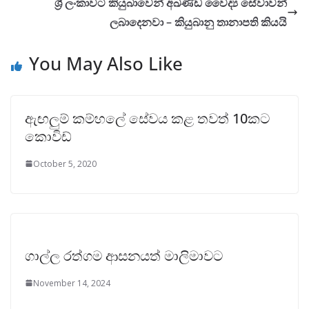
ශ්‍රී ලංකාවට කියුබාවෙන් අඛණ්ඩ වෛද්‍ය සේවාවන්
ලබාදෙනවා – කියුබානු තානාපති කියයි
You May Also Like
ඇඟලුම් කම්හලේ සේවය කළ තවත් 10කට
කොවිඩ්
October 5, 2020
ගාල්ල රත්ගම ආසනයත් මාලිමාවට
November 14, 2024