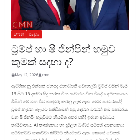
LATEST
විදේශීය
ට්‍රම්ප් හා ෂී ජින්පින් හමුව
කුමක් සදහා ද?
May 12, 2026
cmn
ඇමරිකානු එක්සත් ජනපද ජනාධිපති ඩොනල්ඩ් ට්‍රම්ප් විසින් මැයි
13 සිට 15 දක්වා සිදු කරන චීන සංචාරය චීන විදේශ අමාත්‍යංශය
විසින් මේ වන විට තහවුරු කරනු ලැබ ඇත. මෙම සංචාරයේදී
ට්‍රම්ප් නැවත බලයට පත්වීමෙන් පසු දෙවන වරටත් තම සහචරයා
වන ෂී ජින්පිං හමුවීමට නියමිත අතර එහිදී ඉරාන අර්බුධය,
තායිවානය, AI තාක්ෂනය හා දුර්ලභ ඛණිජ සම්පත් අපනයනය
සම්බන්ධව සාකච්චා කිරීමට නියමිතව ඇත. කෙසේ වෙතත්