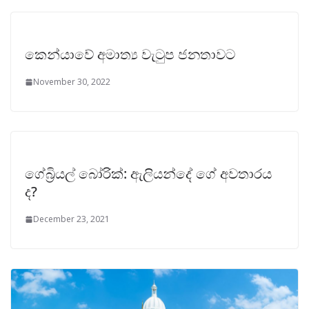
කෙන්යාවේ අමාත්‍ය වැටුප ජනතාවට
November 30, 2022
ගේබ්‍රියල් බෝරික්: ඇලියන්දේ ගේ අවතාරය
ද?
December 23, 2021