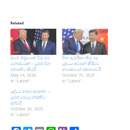
Related
ඔබේ මිත්‍රයෙක් වීම මට
චීන ඇමරිකා තීරු බදු
ගෞරවයක් – ට්‍රම්ප් චීන
යුද්ධය අවසන් කිරීමට
ජනපතිට කියයි
නායකයෝ එකඟවෙයි
May 14, 2026
October 31, 2025
In "Latest"
In "Latest"
යුද්ධය නතර කරන්න –
ට්‍රම්ප් සෙලෙන්ස්කිට
දන්වයි
October 20, 2025
In "Latest"