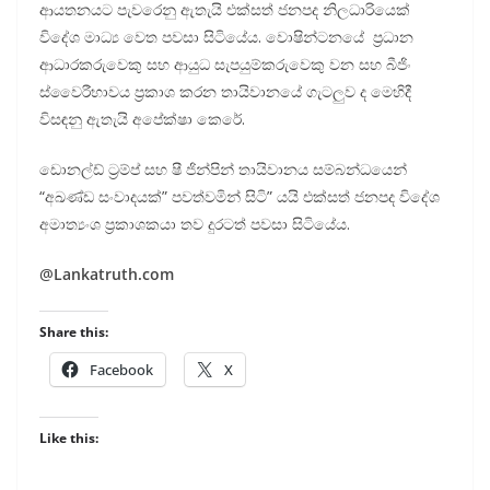
ආයතනයට පැවරෙනු ඇතැයි එක්සත් ජනපද නිලධාරියෙක්
විදේශ මාධ්‍ය වෙත පවසා සිටියේය. වොෂින්ටනයේ ප්‍රධාන
ආධාරකරුවෙකු සහ ආයුධ සැපයුම්කරුවෙකු වන සහ බීජිං
ස්වෛරීභාවය ප්‍රකාශ කරන තායිවානයේ ගැටලුව ද මෙහිදී
විසඳනු ඇතැයි අපේක්ෂා කෙරේ.
ඩොනල්ඩ් ට්‍රම්ප් සහ ෂී ජින්පින් තායිවානය සම්බන්ධයෙන්
“අඛණ්ඩ සංවාදයක්” පවත්වමින් සිටි” යයි එක්සත් ජනපද විදේශ
අමාත්‍යංශ ප්‍රකාශකයා තව දුරටත් පවසා සිටියේය.
@
Lankatruth.com
Share this:
Facebook
X
Like this: