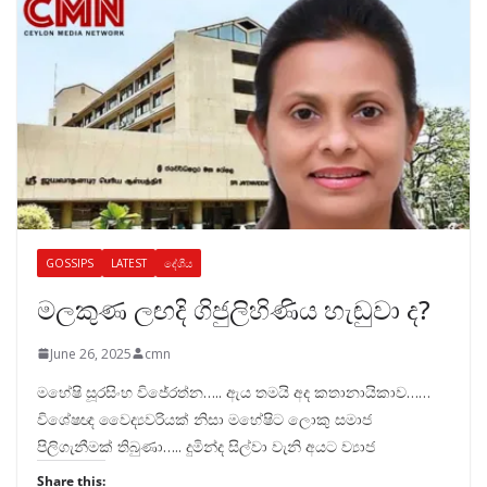
GOSSIPS
LATEST
දේශීය
මලකුණ ලඟදි ගිජුලිහිණිය හැඬුවා ද?
June 26, 2025
cmn
මහේෂි සූරසිංහ විජේරත්න….. ඇය තමයි අද කතානායිකාව……
විශේෂඥ වෛද්‍යවරියක් නිසා මහේෂිට ලොකු සමාජ
පිලිගැනීමක් තිබුණා….. දුමින්ද සිල්වා වැනි අයට ව්‍යාජ
Share this: