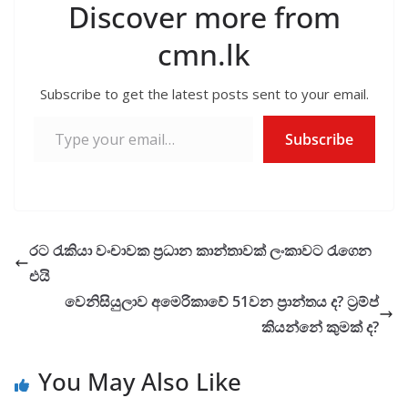
Discover more from
cmn.lk
Subscribe to get the latest posts sent to your email.
Type your email…
Subscribe
රට රැකියා වංචාවක ප්‍රධාන කාන්තාවක් ලංකාවට රැගෙන
එයි
වෙනිසියුලාව අමෙරිකාවේ 51වන ප්‍රාන්තය ද? ට්‍රම්ප්
කියන්නේ කුමක් ද?
You May Also Like