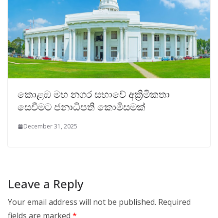
කොළඹ මහ නගර සභාවේ අක්‍රිමිකතා
සෙවීමට ජනාධිපති කොමිසමක්
December 31, 2025
Leave a Reply
Your email address will not be published.
Required
fields are marked
*