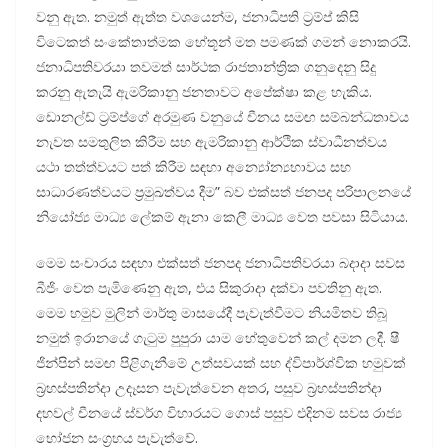
වනු ඇත. නමුත් ඇත්ත වශයෙන්ම, ජනාධිපති ට්‍රම්ප් කිසි
විටෙකත් සංකේතාත්මක හේතූන් මත පමණක් ගමන් නොකරයි.
ජනාධිපතිවරයා තවමත් සාර්ථක රාජතාන්ත්‍රික ගනුදෙනු සිදු
කරනු ඇතැයි ඇමරිකානු ජනතාවට අපේක්ෂා කළ හැකිය.
ඩොනල්ඩ් ට්‍රම්ප්ගේ අරමුණ වනුයේ චීනය සමඟ සම්බන්ධතාවය
නැවත සමතුලිත කිරීම සහ ඇමරිකානු ආර්ථික ස්වාධීනත්වය
යථා තත්ත්වයට පත් කිරීම සඳහා අන්‍යෝන්‍යභාවය සහ
සාධාරණත්වයට ප්‍රමුඛත්වය දීම” බව එක්සත් ජනපද පරිපාලනයේ
නියෝජ්‍ය මාධ්‍ය ලේකම් ඇනා කෙලී මාධ්‍ය වෙත පවසා සිටියාය.
මෙම සංචාරය සඳහා එක්සත් ජනපද ජනාධිපතිවරයා බදාදා සවස
බීජිං වෙත පැමිණෙනු ඇත, එය සිකුරාදා දක්වා පවතිනු ඇත.
මෙම හමුව මුලින් මාර්තු මාසයේදී පැවැත්වීමට නියමිතව තිබූ
නමුත් ඉරානයේ ගැටුම පුපුරා යාම හේතුවෙන් කල් දමන ලදී. ෂී
ජින්පින් සමඟ පිළිගැනීමේ උත්සවයක් සහ ද්විපාර්ශ්වික හමුවක්
බ්‍රහස්පතින්දා උදෑසන පැවැත්වෙන අතර, පසුව බ්‍රහස්පතින්දා
දහවල් චීනයේ ස්වර්ග විහාරයට ගොස් පසුව එදිනම සවස රාජ්‍ය
භෝජන සංග්‍රහය පැවැත්වේ.