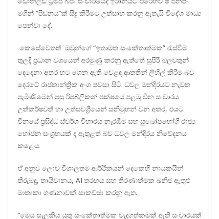
ඩොනල්ඩ් ට්‍රම්ප් බීජිං සංචාරයේදී ඉරානයට එරෙහිව ෂී ජින්පිං
මගින් “පීඩනය”ක් සිදු කිරීමට උත්සාහ කරනු ඇතැයි විදේශ මාධ්‍ය
පෙන්වා දේ.
කෙසේවෙතත් ඔවුන්ගේ “ඉතාමත සංකේතාත්මක” රැස්වීම
තුලදී ප්‍රධාන වශයෙන් අරමුණු කරනු ඇත්තේ සුපිරි බලවතුන්
දෙදෙනා අතර හට ගෙන ඇති වෙළඳ ආතතීන් ලිහිල් කිරීම බව
දෙරටේ රාජතාන්ත්‍රික අංශ පවසා සිටි. ධවල මන්දිරයට නැවත
පැමිණීමෙන් පසු රිපබ්ලිකන් පක්ෂයේ පළමු චීන සංචාරය
උත්කර්ෂවත් හා උත්සවශ්‍රීයෙන් සනිටුහන් වන අතර, එයට
චීනයේ ප්‍රසිද්ධ ස්වර්ග විහාරය නැරඹීම සහ සුඛෝපභෝගී රාජ්‍ය
භෝජන සංග්‍රහයක් ද ඇතුළත් බව ධවල මන්දිරය නිවේදනය
කළේය.
ඒ අනුව ලොව විශාලතම ආර්ථිකයන් දෙකෙහි නායකයින්
තීරුබදු, තායිවානය, AI තරඟය සහ තීරණාත්මක ඛනිජ ඇතුළු
මාතෘකා ගණනාවක් සාකච්ඡා කරනු ඇත.
“මෙය සැලකිය යුතු සංකේතාත්මක වැදගත්කමක් ඇති සංචාරයක්