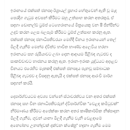
ඉරානයේ එක්සත් ජනපද-ඊශ්‍රායල් ප්‍රහාර හේතුවෙන් ඇති වූ මැද
පෙරදිග ගැටුම අවසන් කිරීමට ඔහු උත්සාහ කරන අතරතුර, ඒ
සඳහා ඩොනල්ඩ් ට්‍රම්ප් ටෙහෙරානයේ මිත්‍රයෙකු වන ෂී ජින්පින්ට
උදව් කරන ලෙස බලපෑම් කිරීමට ට්‍රම්ප් උත්සාහ කරනු ඇත.
එක්සත් ජනපද ජනාධිපතිවරයා මෙහිදී චීනය ඉරානයෙන් තෙල්
මිලදී ගැනීම් මෙන්ම ද්විත්ව භාවිත භාණ්ඩ අලෙවිය හරහා
ඉරානයට සහ රුසියාවට ලබා දෙන ආදායම පිළිබඳ ගැටළුව ද
සාකච්චාවට භාජනය කරනු ඇත. ඉරාන-ඉරාක යුද්ධයට අදාළව
චීනයට එරෙහිව මෑතකදී එක්සත් ජනපදය පැනවූ සම්බාධක
පිළිබඳ ගැටළුව ද විසඳනු ඇතැයි ද එක්සත් ජනපද ආරංචි මාර්ග
සඳහන් කරයි.
දෙපාර්ශ්වයටම අවශ්‍ය වන්නේ ස්ථාවරත්වය වන අතර එක්සත්
ජනපද සහ චීන ජනාධිපතිවරුන් ද්විපාර්ශ්වික “වෙළඳ කමිටුවක්”
නිර්මාණය කිරීමට අපේක්ෂා කරන අතර කෘෂිකාර්මික නිෂ්පාදන
මිලදී ගැනීම, ගුවන් යානා මිලදී ගැනීම වැනි වෙළඳාමේ
අන්‍යෝන්‍ය උනන්දුවක් දක්වන ක්ෂේත්‍ර” හඳුනා ගැනීම මෙම