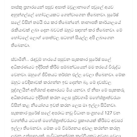
පාස්කු ප්‍රහාරයෙන් පසුව අසාත් මවුලානාගේ පවුලේ අයව
අහුන්ගල්ලේ හෝටලයකට ගෙන්වාගෙන තිබෙනවා. සුරේෂ්
සලේ විසින් තමයි එය කර තිබෙන්නේ. තානාපති කාර්යාලයේ
රැකියාවක් ලබා දෙන බවටත් ඔහුට සඳහන් කර තිබෙනවා. මේ
හෝටලේ ලොග් පොත්වල සටහන් සියල්ල අපි ලබාගෙන
තිබෙනවා.
ස්වාමීනි… රැඳවුම් භාරයේ පසුවන සැකකාර සුරේෂ් සලේ
අධිකරණයට ඉදිරිපත් කිරීම සම්බන්ධයෙන් මම තරයේ විරුද්ධ
වෙනවා. ඔහුගේ ජීවිතයට තර්ජන එල්ල වෙලා තිබෙනවා. මේක
ඔහුට වේදිකාවක් කරගන්න ඉඩ දෙන්න බෑ. මේ දවස්වල
පුද්ගලයින් අභිරහස් ආකාරයට මිය යනවා. ඒ නිසා මේ සැකකරු
අධිකරණයට ඉදිරිපත් කරන ලෙස පූර්වගාමී මහේස්ත්‍රාත්වරයා
විසින් කළ නියෝගය ඉවත් කරන ලෙස මා ඉල්ලා සිටිනවා.
සැකකාර සුරේෂ් සලේ අපරාධ නඩු විධාන සංග්‍රහයේ 127 වන
වගන්තිය යටතේ මහේස්ත්‍රාත්වරයාට ප්‍රකාශයක් කිරීමට අවසර
ඉල්ලා තිබෙනවා. මේක මේ විමර්ශනය අඩාල කරන්න කරනු
ලබන උත්සාහයක්. සංවිධානාත්මක කල්ලියකට අවශ්‍ය වෙලා