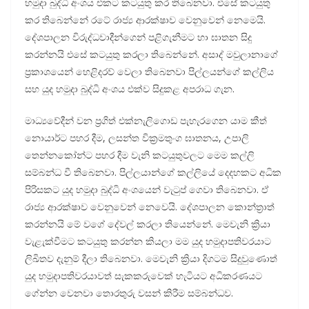
හමුදා බුද්ධි අංශය එකට කටයුතු කර තිබෙනවා. එසේ කටයුතු
කර තිබෙන්නේ රටේ රාජ්‍ය ආරක්ෂාව වෙනුවෙන් නෙමෙයි.
දේශපාලන විරුද්ධවාදීන්ගෙන් පළිගැනීමට හා ඝාතන සිදු
කරන්නයි එසේ කටයුතු කරලා තිබෙන්නේ. අසාද් මවුලානාගේ
ප්‍රකාශයෙන් හෙළිදරව් වෙලා තිබෙනවා පිල්ලයන්ගේ කල්ලිය
සහ යුද හමුදා බුද්ධි අංශය එක්ව සිදුකළ අපරාධ ගැන.
මාධ්‍යවේදීන් වන ප්‍රගිත් එක්නැලිගොඩ පැහැරගෙන යාම කීත්
නොයාර්ට පහර දීම, ලසන්ත වික්‍රමතුංග ඝාතනය, උපාලි
තෙන්නකෝන්ට පහර දීම වැනි කටයුතුවලට මෙම කල්ලි
සම්බන්ධ වී තිබෙනවා. පිල්ලයාන්ගේ කල්ලියේ දෙදහකට අධික
පිරිසකට යුද හමුදා බුද්ධි අංශයෙන් වැටුප් ගෙවා තිබෙනවා. ඒ
රාජ්‍ය ආරක්ෂාව වෙනුවෙන් නෙවෙයි. දේශපාලන කොන්ත්‍රාත්
කරන්නයි මේ වගේ දේවල් කරලා තියෙන්නේ. මෙවැනි ක්‍රියා
වැළැක්වීමට කටයුතු කරන්න කියලා මම යුද හමුදාපතිවරයාට
ලිඛිතව දැනුම් දීලා තිබෙනවා. මෙවැනි ක්‍රියා දිගටම සිදුවුණොත්
යුද හමුදාපතිවරයාවත් සැකකරුවෙක් හැටියට අධිකරණයට
ගේන්න වෙනවා තොරතුරු වසන් කිරීම සම්බන්ධව.