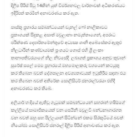
දිලීප පිරිස් පිටු 14කින් යුත් විමර්ශනවල වාර්තාවක් අධිකරණයට
ඉදිරිපත් කරමින් අනාවරණය කර ඇත.
පාස්කු ප්‍රහාරය සම්බන්ධයෙන් චැනල් ෆෝ නාලිකාවට
ප්‍රකාශයක් සිදුකළ අසාත් මවුලානා නමැත්තාගෙන්, අපරාධ
පරීක්ෂණ දෙපාර්තමේන්තුවේ අධ්‍යක්‍ෂ ශානි අබේසේකර ඇතුළු
නිලධාරීන් කණ්ඩායමක් ප්‍රංශයට ගොස් එහි ශ්‍රී ලංකා
තානාපතිවරයාගේ නිල නිවසේදී ලබාගත් ප්‍රකාශය අනුව තුවාන්
සුරේෂ් සලේ මෙම ප්‍රහාරයේ මහමොලකරු වශයෙන් කටයුතු
කර තිබෙන බවත් දේශපාලන අවශ්‍යතාවයක් ඉටුකිරීම සඳහා එය
කර තිබෙන බවත් අතිරේක සොලිසිටර් ජනරාල්වරයා එහිදී
අනාවරණට කර තිබේ.
අලියාර් හංදියේ ඇතිවූ ගැටුමක් සම්බන්ධයෙන් සහරාන් හෂීම්ගේ
කල්ලියේ සාමාජිකයෙක් වන සෙයිනි මවුලවී බන්ධනාගාරගත
වන බවත් ඔහු සහ පිල්ලයාන් සිටින්නේ එකම සිරකුටියේ බවත්
නියෝජ්‍ය සොලිසිටර් ජනරාල් දිලීප පීරිස් අනාවණය කර ඇත.