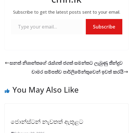
Subscribe to get the latest posts sent to your email.
Type your email…
Subscribe
සනත් නිශාන්තගේ රැස්ගත් ජගත් සමන්තට ලැබුණු තීන්දුව
චාමර සම්පත්ව පාර්ලිමේන්තුවෙන් ඉවත් කරයි
You May Also Like
ජොන්ස්ටන් නැවතත් ඇතුළට