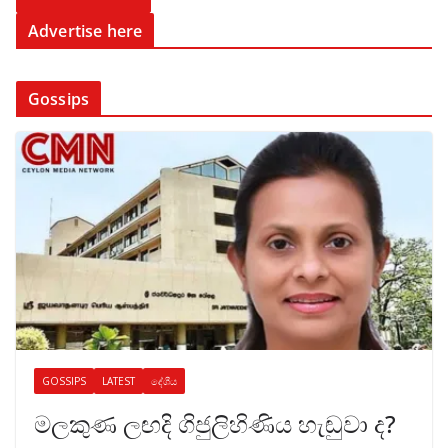
Advertise here
Gossips
GOSSIPS
LATEST
දේශීය
මලකුණ ලඟදි ගිජුලිහිණිය හැඬුවා ද?