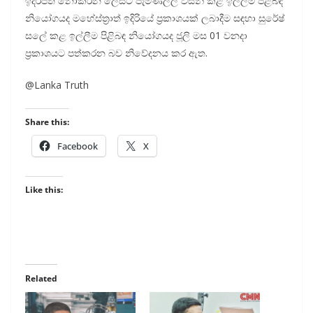
ඉදිරිපත් නොකරන ලෙසට පැමිණිල්ල විසින් කළ ඉල්ලීම පිළිබඳ
නියෝගයද මහේස්ත්‍රාත් ඉදිරියේ ප්‍රකාශයක් ලබාදීම සඳහා සුරේෂ්
සලේ කළ ඉල්ලීම පිළිබඳ නියෝගයද ජූලි මස 01 වනදා
ප්‍රකාශයට පත්කරන බව නිවේදනය කර ඇත.
@Lanka Truth
Share this:
Facebook
X
Like this:
Related