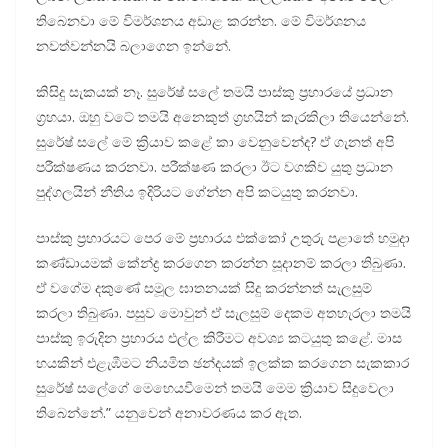
තිබෙනවා මේ විමර්ශනය අඩාළ කරන්න. මේ විමර්ශනය
නවත්වන්නයි බලාගෙන ඉන්නේ.
කිසිදු සැකයක් නෑ. සුරේෂ් සලේ තමයි පාස්කු ප්‍රහාරයේ ප්‍රධාන
ග්‍රහයා. ඔහු වටේ තමයි අනෙකුත් ග්‍රහයින් කැරකිලා තියෙන්නේ.
සුරේෂ් සලේ මේ ක්‍රියාව කළේ කා වෙනුවෙන්ද? ඒ ගැනත් අපි
පරීක්ෂණය කරනවා. පරීක්ෂණ කරලා ඊට වගකිව යුතු ප්‍රධාන
පුද්ගලයින් නීතිය ඉදිරියට ගේන්න අපි කටයුතු කරනවා.
පාස්කු ප්‍රහාරයට පෙර මේ ප්‍රහාරය එක්කෝ උතුරු පළාතේ හමුදා
කණ්ඩායමක් කේන්ද්‍ර කරගෙන කරන්න සූදානම් කරලා තිබුණා.
ඒ වගේම දකුණේ සමූල ඝාතනයක් සිදු කරන්නත් සැලසුම්
කරලා තිබුණා. පසුව මොවුන් ඒ සැලසුම් දෙකම අතහැරලා තමයි
පාස්කු ඉරුදින ප්‍රහාරය එල්ල කිරීමට අවශ්‍ය කටයුතු කළේ. මාස
හයකින් එළැඹීමට නියමිත ඡන්දයක් ඉලක්ක කරගෙන සැකකාර
සුරේෂ් සලේගේ මෙහෙයවීමෙන් තමයි මෙම ක්‍රියාව සිදුවෙලා
තිබෙන්නේ.” යනුවෙන් අනාවරණය කර ඇත.