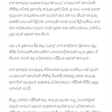
ඉන් අනතුරුව සැකකාර සුරේෂ් සලේ වෙනුවෙන් ජනාධිපති
නීතීඥ ශවින්ද්‍ර ප්‍රනාන්දු කරුණු දැක්වමින්, ප්‍රංශයට ගොස් අසාත්
මවුලානා නමැත්තාගෙන් සටහන් කර ගත් බව කියන කරුණු
සාක්ෂි වශයෙන් පිළිගත නොහැකි බවත් එසේ පිළිගැනීමට නම්
ඒවා අධිකරණය හමුවේ හරස් ප්‍රශ්න අසා අභියෝගයට ලක්විය
යුතු බවත් සඳහන් කර තිබේ.
ඔහු මේ ප්‍රකාශය සිදු කළ චැනල් ෆෝ නාලිකාව බ්‍රිතාන්‍ය තුළ
කිසිදු විශ්වාසනීයත්වයකින් තොර නාලිකාවක් ලෙස ප්‍රකට වී
තිබෙන බවත් ඔහු අධිකරණය ඉදිරියේ සඳහන් කර ඇත.
ඉන් අනතුරව අගරදගුරු හිමිපාණන් ඇතුළු අගතියට පත් වූවන්
වෙනුවෙන් ජනාධිපති නීතිඥ රියන්සි අර්සකුලරත්න කරුණු
දකව්මින් පැවසුවේ සැකකරු අධිකරණයට ඉදිරිපත් කිරීම සුදුසු
නොවන බවයි.
සියලු පාර්ශ්ව ඉදිරිපත් කළ කරුණු සලකා බැලූ මහේස්ත්‍රාත්
රැඳවුම් භාරයේ පසුවන සැකකාර සුරේෂ් සලේ අධිකරණයට