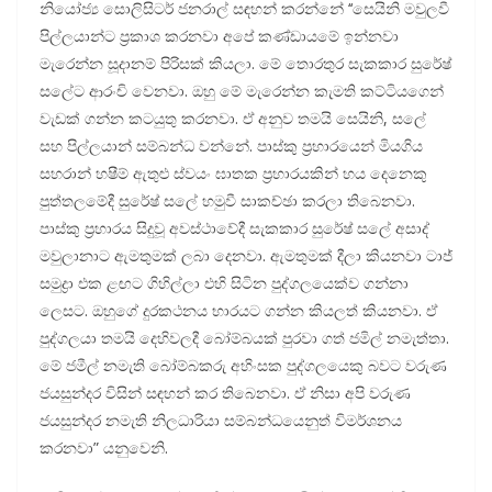
නියෝජ්‍ය සොලිසිටර් ජනරාල් සඳහන් කරන්නේ ‘‘සෙයිනි මවුලවී
පිල්ලයාන්ට ප්‍රකාශ කරනවා අපේ කණ්ඩායමේ ඉන්නවා
මැරෙන්න සූදානම් පිරිසක් කියලා. මේ තොරතුර සැකකාර සුරේෂ්
සලේට ආරංචි වෙනවා. ඔහු මේ මැරෙන්න කැමති කට්ටියගෙන්
වැඩක් ගන්න කටයුතු කරනවා. ඒ අනුව තමයි සෙයිනි, සලේ
සහ පිල්ලයාන් සම්බන්ධ වන්නේ. පාස්කු ප්‍රහාරයෙන් මියගිය
සහරාන් හෂීම් ඇතුළු ස්වයං ඝාතක ප්‍රහාරයකින් හය දෙනෙකු
පුත්තලමේදී සුරේෂ් සලේ හමුවී සාකච්ඡා කරලා තිබෙනවා.
පාස්කු ප්‍රහාරය සිදුවූ අවස්ථාවේදී සැකකාර සුරේෂ් සලේ අසාද්
මවුලානාට ඇමතුමක් ලබා දෙනවා. ඇමතුමක් දීලා කියනවා ටාජ්
සමුද්‍රා එක ළඟට ගිහිල්ලා එහි සිටින පුද්ගලයෙක්ව ගන්නා
ලෙසට. ඔහුගේ දුරකථනය භාරයට ගන්න කියලත් කියනවා. ඒ
පුද්ගලයා තමයි දෙහිවලදී බෝම්බයක් පුරවා ගත් ජමිල් නමැත්තා.
මේ ජමීල් නමැති බෝම්බකරු අහිංසක පුද්ගලයෙකු බවට වරුණ
ජයසුන්දර විසින් සඳහන් කර තිබෙනවා. ඒ නිසා අපි වරුණ
ජයසුන්දර නමැති නිලධාරියා සම්බන්ධයෙනුත් විමර්ශනය
කරනවා” යනුවෙනි.