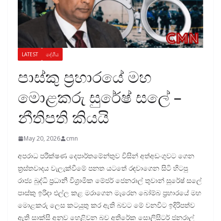
LATEST
දේශීය
පාස්කු ප්‍රහාරයේ මහ
මොළකරු සුරේෂ් සලේ –
නීතිපති කියයි
May 20, 2026
cmn
අපරාධ පරීක්ෂණ දෙපාර්තමේන්තුව විසින් අත්අඩංගුවට ගෙන
ත්‍රස්තවාදය වැලැක්වීමේ පනත යටතේ රඳවාගෙන සිටි හිටපු
රාජ්‍ය බුද්ධි ප්‍රධානී විශ්‍රාමික මේජර් ජෙනරාල් තුවාන් සුරේෂ් සලේ
පාස්කු ඉරිදා එල්ල කළ මරාගෙන මැරෙන බෝම්බ ප්‍රහාරයේ මහ
මොළකරු ලෙස කටයුතු කර ඇති බවට මේ වනවිට ඉදිරිපත්ව
ඇති සාක්සි අනුව හෙළිවන බව අතිරේක සොලිසිටර් ජනරාල්