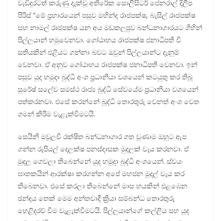
වැඩිදුරටත් කරුණු දැක්වූ අතිරේක සොලිසිටර් ජෙනරාල් දිලීප
පීරිස් “මේ ප්‍රහාරයෙන් පසුව මහින්ද රාජපක්ෂ, බැසිල් රාජපක්ෂ
සහ නාමල් රාජපක්ෂ යන අය මඩකලපුව බන්ධනාගාරයට ගිහින්
පිල්ලයාන් හමුවෙනවා. ගෝඨාභය රාජපක්ෂ ජනාධිපති වී
සතියකින් එළියට ගන්නා බවට ඔවුන් පිල්ලයාන්ට දැනුම්
වෙනවා. ඒ අනුව ගෝඨාභය රාජපක්ෂ ජනාධිපති වෙනවා. ඉන්
පසුව යුද හමුදා බුද්ධි අංශ ප්‍රධානියා වශයෙන් කටයුතු කර තිබූ
සුරේෂ් සලේව සමස්ථ රාජ්‍ය බුද්ධි සේවයේම ප්‍රධානියා වශයෙන්
පත්කරනවා. එසේ කරන්නේ බුද්ධි තොරතුරු වෙනත් අංශ වෙත
ගමන් කිරීම වැළැක්වීමටයි.
සෙයිනි මවුලවී රක්ෂිත බන්ධනාගාර ගත වුණාම ඔහුට ඇප
ගන්න රුපියල් දෙලක්ෂ පනස්දාසක මුදලක් වැය කරනවා. ඒ
මුදල ගෙවලා තිබෙන්නේ යුද හමුදා බුද්ධි අංශයෙන්. ස්වයං
ඝාතකයින් ආරක්ෂා කරගන්න අපේ මහජන මුදල් වැය කර
තිබෙනවා. එසේ කරලා තිබෙන්නේ මාස හයකින් එළඹෙන
ඡන්දය තෙක් මෙම අන්තවාදී ක්‍රියා සම්බන්ධ තොරතුරු
හෙළිදරව් වීම වැළැක්වීමටයි. පිල්ලයාන්ගේ කල්ලිය සහ යුද