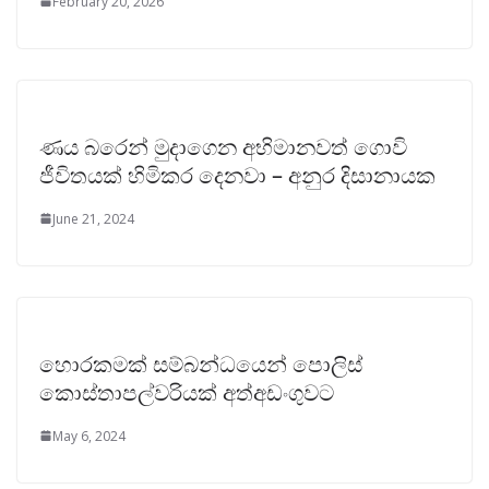
February 20, 2026
ණය බරෙන් මුදාගෙන අභිමානවත් ගොවි
ජීවිතයක් හිමිකර දෙනවා – අනුර දිසානායක
June 21, 2024
හොරකමක් සම්බන්ධයෙන් පොලිස්
කොස්තාපල්වරියක් අත්අඩංගුවට
May 6, 2024