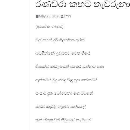
රණවරා කහට තැවරුනා 
May 23, 2026
cmn
(අශෝක හඳගම)
මල් පහන් දුම් ගිලන්පස අරන්
බඩගින්නේ උඩමළුව වෙත ගියේ
ශිෂ්‍යත්ව කඩඉමෙන් එතෙර වන්නට පතා
ඇත්තමයි බුදු සමිඳු වැඳ පුදා ගන්නටයි
සංසාර දුක බෝවෙනා ගොම්මනේ
පාළුව කැරළි ගැහුවා පන්සලේ
තුන් හිතකවත් තිබුණේ නෑ මගේ