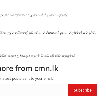
ුවන්ගේ ප්‍රතිශතය සැලකීමේදී ශ්‍රී ලංකාව දකුණු…
, මඩකලපුව රෝහලේ දැඩිසත්කාර ඒකකයේ ප්‍රතිකාර ලබමින් සිටි දරුවා
 දරුවන් සඳහා ලබාදෙන ඇතැම් ඖෂධ අඛණ්ඩ සැපයුමක්…
more from cmn.lk
 latest posts sent to your email.
Subscribe