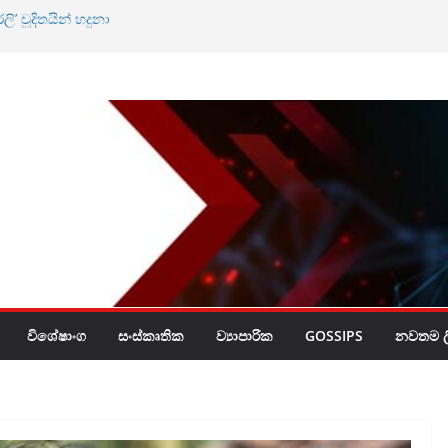
ලි’ චූදිතයින් හදුනා
ෂණ හා ඝාත­න­ව­ලට
ර්බුදය
විශේෂාංග
සංස්කෘතික
ව්‍යාපාරික
GOSSIPS
නවතම ලි