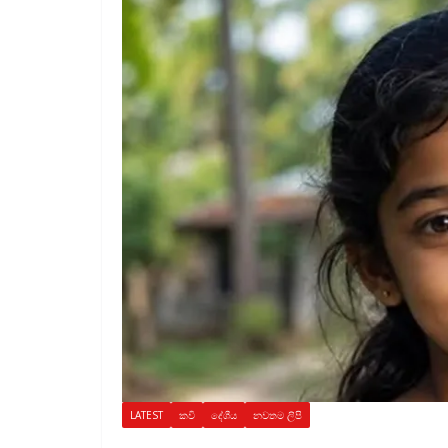
LATEST
කවි
දේශීය
නවතම ලිපි