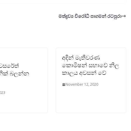
මත්ද්‍රව්‍ය විරෝධී පාගමන් රටපුරා
අදින් මැතිවරණ
කොමිෂන් සභාවේ නිල
වසරේත්
කාලය අවසන් වේ
නික් බලන්න
November 12, 2020
2023