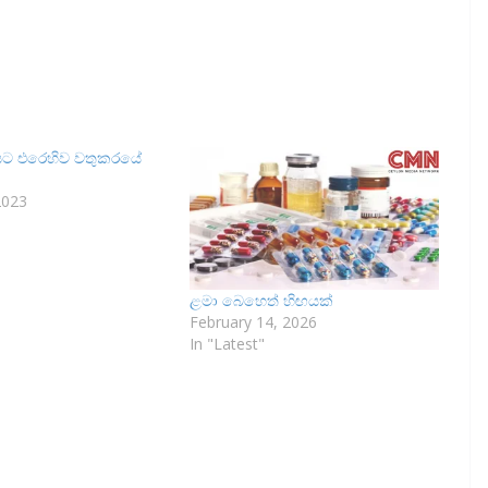
යට එරෙහිව වතුකරයේ
2023
ළමා බෙහෙත් හිඟයක්
February 14, 2026
In "Latest"