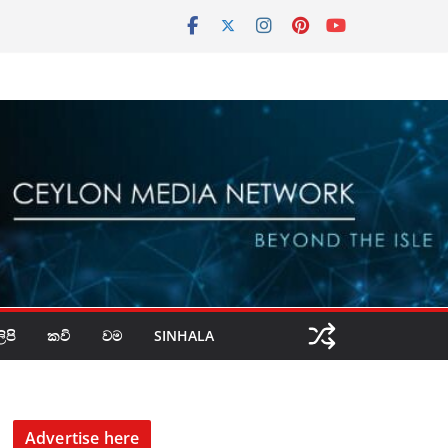
පි
කවි
වම
SINHALA
Advertise here