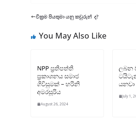
වික්‍රම පියතුමා යනු කවුරුන් ද?
You May Also Like
NPP ප්‍රතිපත්ති
ලබන 
ප්‍රකාශනය සමාජ
ටයිටැ
ගිවිසුමක් – හරිනි
යනවා
අමරසූරිය
July 1, 
August 26, 2024