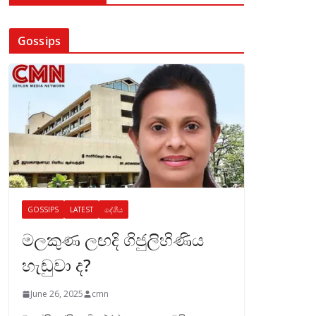
Gossips
GOSSIPS
LATEST
දේශීය
මලකුණ ලඟදි ගිජුලිහිණිය
හැඬුවා ද?
June 26, 2025
cmn