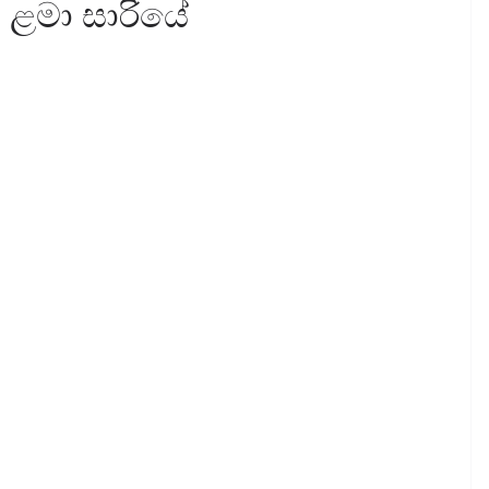
ළමා සාරියේ