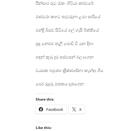
පින්සාර රුව රැකං හිටියා කළුවරේ
රණවරා කහට තැවරුනා ළමා සාරියේ
මන්ද්‍රි බිසව් සිටියේ ගල් ගැසී බිත්තියේ
සුදු නෙළුම තැලී පොඩි වී යන දිහා
හඳුන් කූරු දුම අස්සෙන් බලාගෙන
වයසක බමුණා ක්‍රිෂ්ණාජිනා කැන්දා ගිය
පෙර රුදුරු මතකය දරාගෙන
Share this:
Facebook
X
Like this: