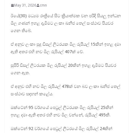
May 31, 2026
cmn
ඊයේ(30) මධ්‍යම රාත්‍රියේ සිට ක්‍රියාත්මක වන පරිදි සියලු ඉන්ධන
මිල ගණන් ඉහළ දැමීමට ලංකා ඛනිජ තෙල් සංස්ථාව පියවර
ගෙන තිබේ.
ඒ අනුව ලංකා සුදු ඩීසල් ලීටරයක මිල රුපියල් 15කින් ඉහළ දමා
ඇති අතර එහි නව මිල රුපියල් 407ක් වේ.
සුපිරි ඩීසල් ලීටරයක මිල රුපියල් 20කින් ඉහළ දැමීමට පියවර
ගෙන ඇත.
ඒ අනුව එහි නව මිල රුපියල් 478ක් වන බව ලංකා ඛනිජ තෙල්
සංස්ථාව සඳහන් කළේය.
ඔක්ටේන් 95 වර්ගයේ පෙට්‍රල් ලීටරයක මිල රුපියල් 25කින්
ඉහළ දමා ඇති අතර එහි නව මිල වන්නේ, රුපියල් ‍495කි.
ඔක්ටේන් 92 වර්ගයේ පෙට්‍රල් ලීටරයේ මිල රුපියල් 24කින්