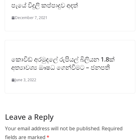
පැයේ විදුලි කප්පාදුව අදත්
December 7, 2021
කොවිඩ් අරමුදලේ රුපියල් බිලියන 1.8ක්
අත්‍යාවශ්‍ය ඖෂධ ගෙන්වීමට – ජනපති
June 3, 2022
Leave a Reply
Your email address will not be published.
Required
fields are marked
*