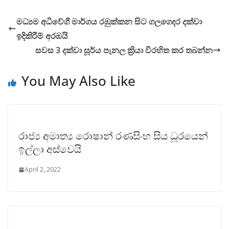
මධ්‍යම අධිවේගී මාර්ගය රඹුක්කන සිට ගලගෙදර දක්වා
ඉදිකිරීම් අරඹයි
සවස 3 දක්වා සූර්ය පැනල ක්‍රියා විරහිත කර තබන්න
You May Also Like
රාජ්‍ය අමාත්‍ය රොෂාන් රණසිංහ සිය ධූරයෙන්
ඉල්ලා අස්වෙයි
April 2, 2022