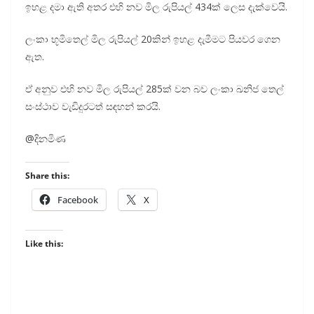
ඉහළ දමා ඇති අතර එහි නව මිල රුපියල් 434ක් ලෙස දැක්වෙයි.
ලංකා භූමිතෙල් මිල රුපියල් 20කින් ඉහළ දැමීමට පියවර ගෙන
ඇත.
ඒ අනුව එහි නව මිල රුපියල් 285ක් වන බව ලංකා ඛනිජ තෙල්
සංස්ථාව වැඩිදුරටත් සඳහන් කරයි.
@දිනමිණ
Share this:
Facebook
X
Like this: