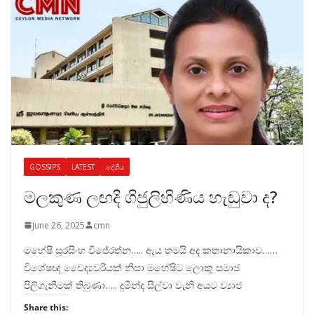
GOSSIPS
LATEST
දේශීය
මලකුණ ලඟදි ගිජුලිහිණිය හැඬුවා ද?
June 26, 2025
cmn
මහේෂි සූරසිංහ විජේරත්න….. ඇය තමයි අද කතානායිකාව……
විශේෂඥ වෛද්‍යවරියක් නිසා මහේෂිට ලොකු සමාජ
පිලිගැනීමක් තිබුණා….. දුමින්ද සිල්වා වැනි අයට ව්‍යාජ
Share this: