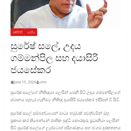
LATEST
දේශීය
සුරේෂ් සලේ, උදය
ගම්මන්පිල සහ ද‍යාසිරි
ජයසේකර
June 15, 2026
cmn
සුරේෂ් සලේගේ නීතිඥයා ලෙසින් පෙනී සිටි උදය ගම්මන්පිලගේ
ස්ථානය පැහැර ගැනීමට නීතිඥ දයාසිරි ජයසේකර ඉදිරිපත් වී සිටී.
සුරේෂ් සලේ සම්බන්ධයෙන් මාධ්‍ය හමුවක් පවත්වමින් ඔහු
ප්‍රකාශ කර තිබෙන්නේ ජාතික බුද්ධි තොරතුරු ප්‍රධානියා ලෙසින්
සිටි සුරේෂ් සලේගේ ලැප්ටොප් පරිගණකය සහ ජංගම දුරකතනය