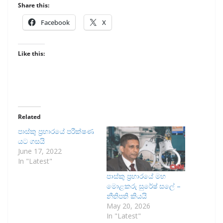
Share this:
Facebook
X
Like this:
Related
පාස්කු ප්‍රහාරයේ පරීක්ෂණ
යට ගසයි
June 17, 2022
In "Latest"
පාස්කු ප්‍රහාරයේ මහ
මොළකරු සුරේෂ් සලේ –
නීතිපති කියයි
May 20, 2026
In "Latest"