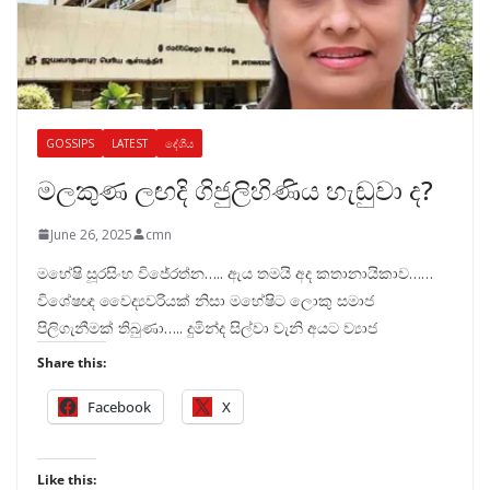
GOSSIPS
LATEST
දේශීය
මලකුණ ලඟදි ගිජුලිහිණිය හැඬුවා ද?
June 26, 2025
cmn
මහේෂි සූරසිංහ විජේරත්න….. ඇය තමයි අද කතානායිකාව……
විශේෂඥ වෛද්‍යවරියක් නිසා මහේෂිට ලොකු සමාජ
පිලිගැනීමක් තිබුණා….. දුමින්ද සිල්වා වැනි අයට ව්‍යාජ
Share this:
Facebook
X
Like this: