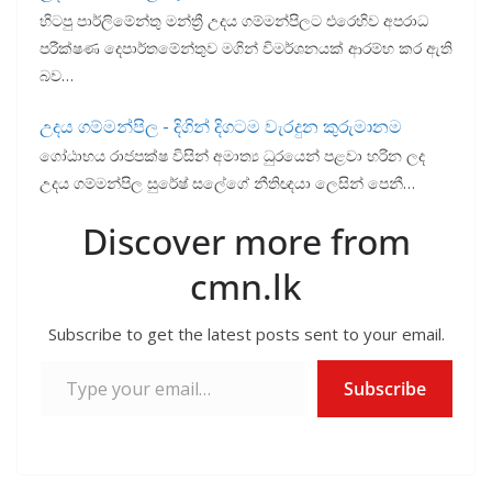
හිටපු පාර්ලිමේන්තු මන්ත්‍රී උදය ගම්මන්පිලට එරෙහිව අපරාධ
පරීක්ෂණ දෙපාර්තමේන්තුව මගින් විමර්ශනයක් ආරම්භ කර ඇති
බව…
උදය ගම්මන්පිල - දිගින් දිගටම වැරදුන කුරුමානම
ගෝඨාභය රාජපක්ෂ විසින් අමාත්‍ය ධුරයෙන් පළවා හරින ලද
උදය ගම්මන්පිල සුරේෂ් සලේගේ නීතිඥයා ලෙසින් පෙනී…
Discover more from
cmn.lk
Subscribe to get the latest posts sent to your email.
Type your email…
Subscribe