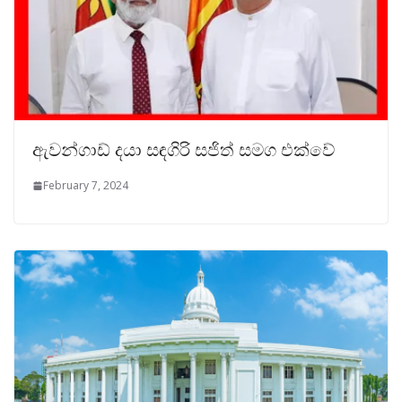
ඇවන්ගාඩ් දයා සඳගිරි සජිත් සමග එක්වේ
February 7, 2024