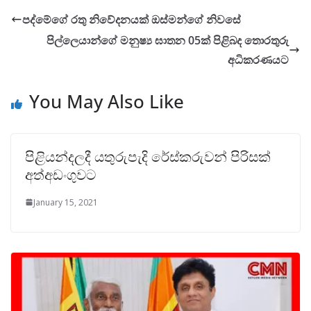
පද්මේගේ රතු නිවේ­ද­න­යක් ඔස්මන්ගේ නිවසේ
පිල්ලෙයාන්ගේ මනුෂ්‍ය ඝාතන 05ක් පිළිබද තොරතුරු
අධිකරණයට
You May Also Like
පිළියන්දලදී යතුරුපැදි රේස්කරුවන් පිරිසක්
අත්අඩංගුවට
January 15, 2021