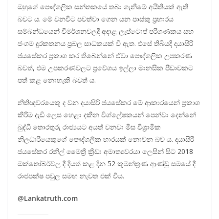
ඔහුගේ පෞද්ගලික සන්තකයේ තබා ගැනීමේ අයිතියක් ඇති
බවට ය. මේ වනවිට පවත්වා ගෙන යන පාස්කු ප්‍රහාරය
සම්බන්ධයෙන් විමර්ශනවලදී අදාළ ලැප්ටොප් පරිගණකය සහ
ජංගම දුරකතනය ප්‍රබල සාධකයක් වී ඇත. එසේ තිබියදී දයාසිරි
ජයසේකර ප්‍රකාශ කර තිබෙන්නේ ඒවා පෞද්ගලික උපකරණ
බවත්, එම උපකරණවලට ප්‍රවේශය ඉල්ලා මානසික පීඩාවකට
පත් කළ නොහැකි බවත් ය.
නීතිඥවරයෙකු ද වන දයාසිරි ජයසේකර මේ ආකාරයෙන් ප්‍රකාශ
කිරීම දැඩි ලෙස හෙළා දකින විශ්ලේෂකයන් පෙන්වා දෙන්නේ
බුද්ධි තොරතුරු රාජ්‍යයට අයත් වනවා මිස විශ්‍රාමික
නිලධාරියෙකුගේ පෞද්ගලික භාරයක් නොවන බව ය. දයාසිරි
ජයසේකර රනිල් මෛත්‍රී ක්‍රීඩා අමාත්‍යවරයා ලෙසින් සිට 2018
ඔක්තෝබර්වල දී දියත් කළ දින 52 කුමන්ත්‍රණ ආණ්ඩු සමයේ දී
රාජපක්ෂ පවුල සමඟ නැවත එක් විය.
@
Lankatruth.com