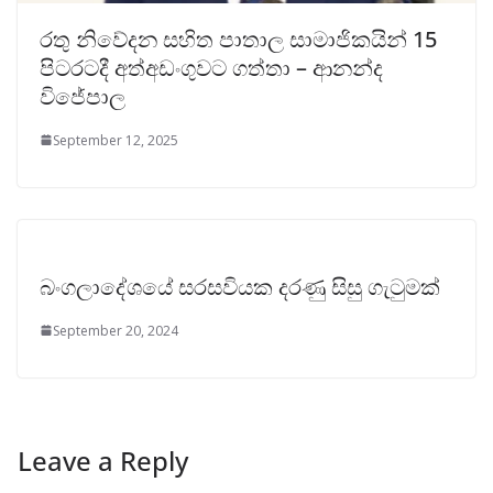
රතු නිවේදන සහිත පාතාල සාමාජිකයින් 15
පිටරටදී අත්අඩංගුවට ගත්තා – ආනන්ද
විජේපාල
September 12, 2025
බංගලාදේශයේ සරසවියක දරණු සිසු ගැටුමක්
September 20, 2024
Leave a Reply