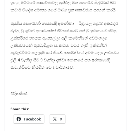
ඉහළ මට්ටමේ සාකච්ඡාවල ප්‍රතිඵල මත පදනම්ව සිදුවූවක් බව
කටාර් විදේශ අමාත්‍යංශයේ මාධ්‍ය ප්‍රකාශකවරයා සඳහන් කරයි.
පසුගිය පෙබරවාරි මාසයේදී අමෙරිකා – ඊශ්‍රායල ගැටුම් අතරතුර
එල්ල වූ ගුවන් ප්‍රහාරයකින් ජීවිතක්ෂයට පත් වූ ඉරානයේ හිටපු
උත්තරීතර නායක ආයතුල්ලා අලි කමේනිගේ අවමංගල්‍ය
උත්සවයෙන් පසුව,මීළඟ සාකච්ඡා වටය හැකි ඉක්මනින්
පැවැත්වීමට සැලසුම් කර තිබේ. කමේනිගේ අවමංගල්‍ය උත්සවය
ජූලි 4 වැනිදා සිට 9 වැනිදා දක්වා ඉරානයේ සහ ඉරාකයේදී
පැවැත්වීමට නියමිත බව ද වාර්තාවේ.
@දිනමිණ
Share this:
Facebook
X