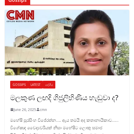
GOSSIPS
LATEST
දේශීය
මලකුණ ලඟදි ගිජුලිහිණිය හැඬුවා ද?
June 26, 2025
cmn
මහේෂි සූරසිංහ විජේරත්න….. ඇය තමයි අද කතානායිකාව……
විශේෂඥ වෛද්‍යවරියක් නිසා මහේෂිට ලොකු සමාජ