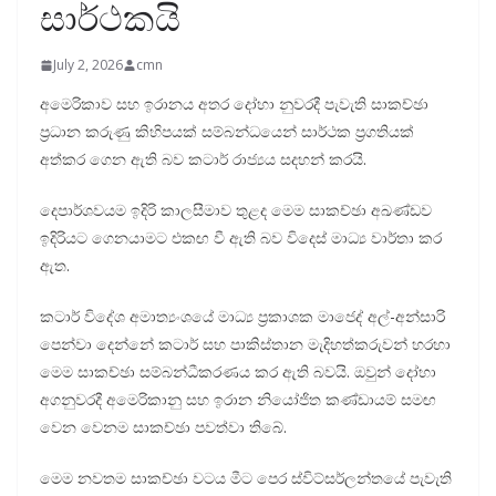
සාර්ථකයි
July 2, 2026
cmn
අමෙරිකාව සහ ඉරානය අතර දෝහා නුවරදී පැවැති සාකච්ඡා
ප්‍රධාන කරුණු කිහිපයක් සම්බන්ධයෙන් සාර්ථක ප්‍රගතියක්
අත්කර ගෙන ඇති බව කටාර් රාජ්‍යය සදහන් කරයි.
දෙපාර්ශවයම ඉදිරි කාලසීමාව තුළද මෙම සාකච්ඡා අඛණ්ඩව
ඉදිරියට ගෙනයාමට එකඟ වී ඇති බව විදෙස් මාධ්‍ය වාර්තා කර
ඇත.
කටාර් විදේශ අමාත්‍යංශයේ මාධ්‍ය ප්‍රකාශක මාජෙද් අල්-අන්සාරි
පෙන්වා දෙන්නේ කටාර් සහ පාකිස්තාන මැදිහත්කරුවන් හරහා
මෙම සාකච්ඡා සම්බන්ධීකරණය කර ඇති බවයි. ඔවුන් දෝහා
අගනුවරදී අමෙරිකානු සහ ඉරාන නියෝජිත කණ්ඩායම් සමඟ
වෙන වෙනම සාකච්ඡා පවත්වා තිබේ.
මෙම නවතම සාකච්ඡා වටය මීට පෙර ස්විට්සර්ලන්තයේ පැවැති