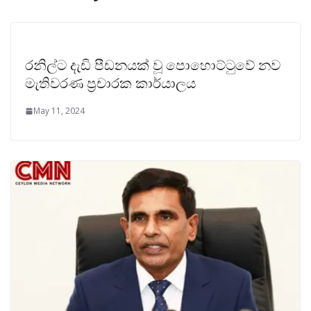
රනිල්ට දැඩි පීඩනයක් වූ පොහොට්ටුවේ නව
මැතිවරණ ප්‍රචාරක කාර්යාලය
May 11, 2024