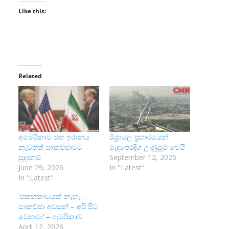
Like this:
Related
අමෙරිකාව සහ ඉරානය
ඊශ්‍රායල ප්‍රහාරයෙන්
නැවතත් සාකච්ඡාවට
මැදපෙරදිග උණුසුම් වෙයි
සූදානම්
September 12, 2025
June 29, 2026
In "Latest"
In "Latest"
‘එකඟතාවයක් නැහැ –
සාකච්ඡා අවසන් – අපි පිට
වෙනවා‘ – ඇමරිකාව
April 12, 2026