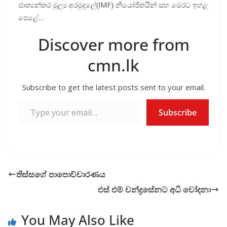
ජාත්‍යන්තර මූල්‍ය අරමුදලේ(IMF) නියෝජිතයින් සහ මෙරට ඉහළ
පෙළේ…
Discover more from
cmn.lk
Subscribe to get the latest posts sent to your email.
Type your email…
Subscribe
තිස්සගේ පාපොච්චාරණය
එස් එම් චන්ද්‍රසේනට අධි චෝදනා
You May Also Like