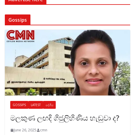
Gossips
GOSSIPS
LATEST
දේශීය
මලකුණ ලඟදි ගිජුලිහිණිය හැඬුවා ද?
June 26, 2025
cmn