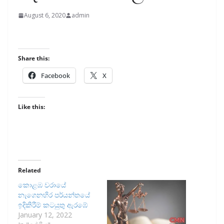
August 6, 2020
admin
Share this:
Facebook
X
Like this:
Related
කොළඹ වරායේ
නැගෙනහිර පර්යන්තයේ
ඉදිකිරීම් කටයුතු ඇරඹේ
January 12, 2022