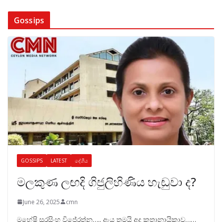
Gossips
GOSSIPS
LATEST
දේශීය
මලකුණ ලඟදි ගිජුලිහිණිය හැඬුවා ද?
June 26, 2025
cmn
මහේෂි සූරසිංහ විජේරත්න….. ඇය තමයි අද කතානායිකාව……