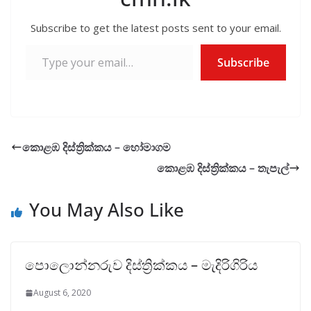
o
p
ඔක්සිජන්…
k
p
Subscribe to get the latest posts sent to your email.
Type your email…
Subscribe
කොළඹ දිස්ත්‍රික්කය – හෝමාගම
කොළඹ දිස්ත්‍රික්කය – තැපැල්
You May Also Like
පොලොන්නරුව දිස්ත්‍රික්කය – මැදිරිගිරිය
August 6, 2020