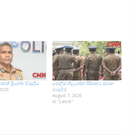
ති ප්‍රියන්ත වීරසූරිය
පොලිස් නිළධාරීන් පිරිසකට ස්ථාන
 2025
මාරුවීම්
August 7, 2026
In "Latest"