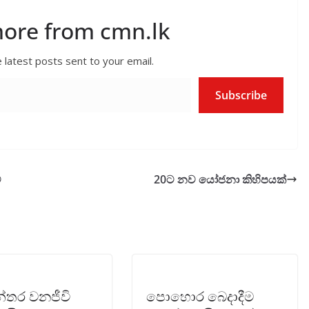
more from cmn.lk
 latest posts sent to your email.
Subscribe
ට
20ට නව යෝජනා කිහිපයක්
න්තර වනජීවි
පොහොර බෙදාදීම