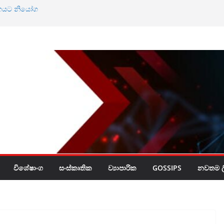
ඨාභයට නියෝග
නේ ඔබේ හිස මත බදු
විශේෂාංග
සංස්කෘතික
ව්‍යාපාරික
GOSSIPS
නවතම ලි