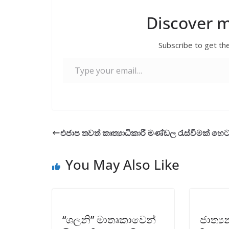
e
itt
ai
at
er
ar
b
er
l
s
e
Discover 
o
A
Subscribe to get the
o
p
Type your email…
k
p
එජාප තවත් කෘත්‍යාධිකාරී මණ්ඩල රැස්වීමක් හෙ
You May Also Like
“ශලනි” මාතෘකාවෙන්
ජාත්‍ය