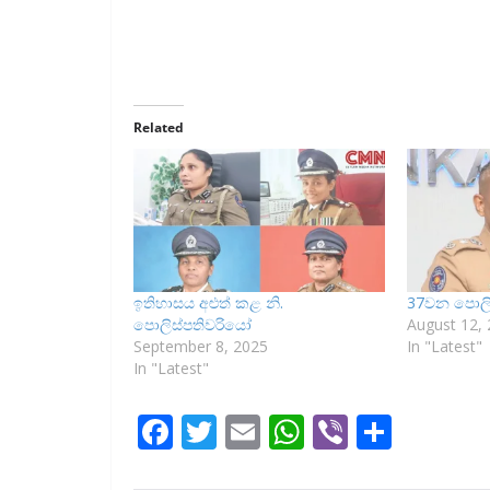
Related
ඉතිහාසය අළුත් කළ නි.
37වන පොලිස්ප
පොලිස්පතිවරියෝ
August 12,
September 8, 2025
In "Latest"
In "Latest"
F
T
E
W
Vi
S
ac
w
m
h
b
h