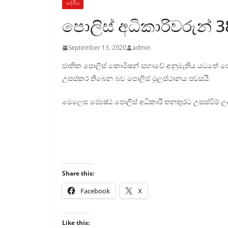
දේශීය
පොලිස් අධිකාරිවරුන් 
September 13, 2020
admin
ජාතික පොලිස් කොමිෂන් සභාවේ අනුමැතිය යටතේ පොලි
උසස්කර තිබෙන බව පොලිස් මූලස්ථානය පවසයි.
මෙලෙස ජ්‍යෙෂ්ඨ පොලිස් අධිකාරී තනතුරට උසස්වීම් 
Share this:
Facebook
X
Like this: