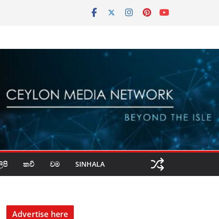
පි
කවි
වම
SINHALA
Advertise here