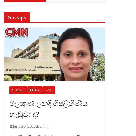
Gossips
GOSSIPS
LATEST
දේශීය
මලකුණ ලඟදි ගිජුලිහිණිය
හැඬුවා ද?
June 26, 2025
cmn