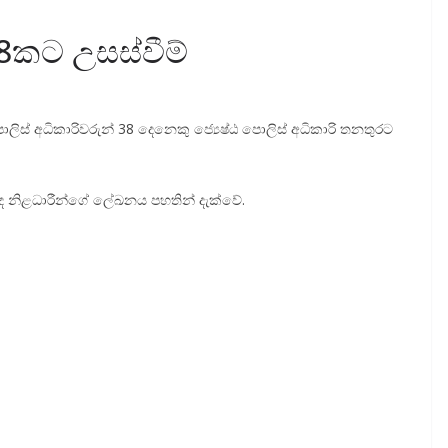
38කට උසස්වීම්
ස් අධිකාරිවරුන් 38 දෙනෙකු ජ්‍යෙෂ්ඨ පොලිස් අධිකාරි තනතුරට
ලද නිළධාරීන්ගේ ලේඛනය පහතින් දැක්වේ.