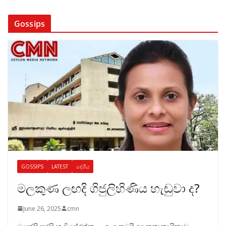
Gossips
GOSSIPS
LATEST
දේශීය
මලකුණ ලඟදි ගිජුලිහිණිය හැඬුවා ද?
June 26, 2025
cmn