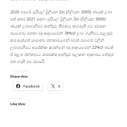
2020 වසරේ රුපියල් ට්‍රිලියන 2ක (බිලියන 2000) ණයක් ලබා
ගත් අතර 2021 සදහා රුපියල් ට්‍රිලියන 3ක (බිලියන 3000)
ණයක් ලබාගැනීමට ආන්ඩුව තීරණය කර ඇති බව පවසන
ජයගොඩ මහතා බදු ආදායමෙන් 78%ක් ලබා ගැනීමට සැලසුම්
කර ඇත්තේ සාමාන්‍ය ජනතාවගෙන් බවත් සමාගම් වලින්
ලබාගැනීමට අපේක්ෂා කරන්නේ බදු ආදායමෙන් 22%ක් බවත්
ඒ තුළම ජනතාවට රාජපක්ෂ ආන්ඩුව සලකන ආකාරය තේරුම්
ගත හැකි බව පවසයි.
Share this:
Facebook
X
Like this: