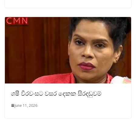
ශෂී වීරවංසට වසර දෙකක සිරදඬුවම්
June 11, 2026