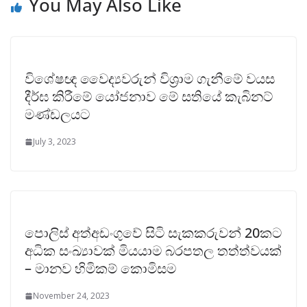
You May Also Like
විශේෂඥ වෛද්‍යවරුන් විශ්‍රාම ගැනීමේ වයස
දීර්ඝ කිරීමේ යෝජනාව මේ සතියේ කැබිනට්
මණ්ඩලයට
July 3, 2023
පොලිස් අත්අඩංගුවේ සිටි සැකකරුවන් 20කට
අධික සංඛ්‍යාවක් මියයාම බරපතල තත්ත්වයක්
– මානව හිමිකම් කොමිසම
November 24, 2023