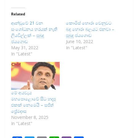
Related
ආන්ඩුවේ 21 වන
කොමිස් හොරා වෙනුවට
සංශෝධනය හරයක් නැති
බදු හොරා බලයට එනවා –
ලියවිල්ලක් – පුබුදු
පුබුදු ජයගොඩ
ජයගොඩ
June 10, 2022
May 31, 2022
In "Latest"
In "Latest"
මේ අයවැය
මහපොළොවේ සිට හදපු
එකක් නෙමෙයි – සජිත්
ප්‍රේමදාස
November 8, 2025
In "Latest"