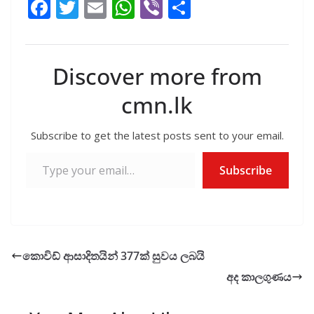
F
T
E
W
Vi
S
ac
w
m
h
b
h
e
itt
ai
at
er
ar
b
er
l
s
e
Discover more from
o
A
cmn.lk
o
p
k
p
Subscribe to get the latest posts sent to your email.
Type your email…
Subscribe
කොවිඩ් ආසාදිතයින් 377ක් සුවය ලබයි
අද කාලගුණය