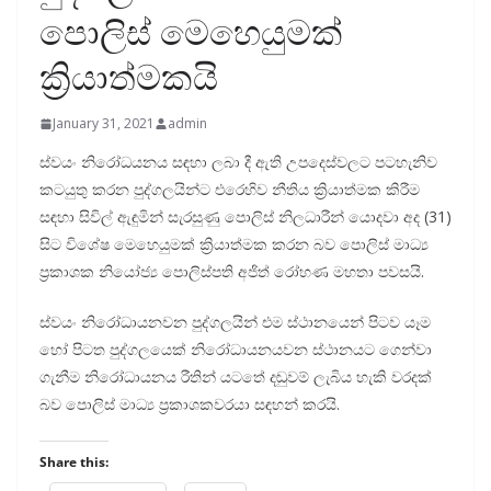
පොලිස් මෙහෙයුමක්
ක්‍රියාත්මකයි
January 31, 2021
admin
ස්වයං නිරෝධයනය සඳහා ලබා දී ඇති උපදෙස්වලට පටහැනිව
කටයුතු කරන පුද්ගලයින්ට එරෙහිව නීතිය ක්‍රියාත්මක කිරීම
සඳහා සිවිල් ඇඳුමින් සැරසුණු පොලිස් නිලධාරීන් යොදවා අද (31)
සිට විශේෂ මෙහෙයුමක් ක්‍රියාත්මක කරන බව පොලිස් මාධ්‍ය
ප්‍රකාශක නියෝජ්‍ය පොලිස්පති අජිත් රෝහණ මහතා පවසයි.
ස්වයං නිරෝධායනවන පුද්ගලයින් එම ස්ථානයෙන් පිටව යෑම
හෝ පිටත පුද්ගලයෙක් නිරෝධායනයවන ස්ථානයට ගෙන්වා
ගැනීම නිරෝධායනය රීතින් යටතේ දඬුවම් ලැබිය හැකි වරදක්
බව පොලිස් මාධ්‍ය ප්‍රකාශකවරයා සඳහන් කරයි.
Share this: