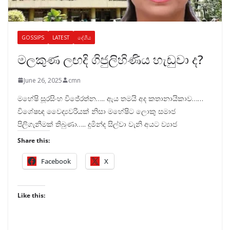
GOSSIPS
LATEST
දේශීය
මලකුණ ලඟදි ගිජුලිහිණිය හැඬුවා ද?
June 26, 2025
cmn
මහේෂි සූරසිංහ විජේරත්න….. ඇය තමයි අද කතානායිකාව……
විශේෂඥ වෛද්‍යවරියක් නිසා මහේෂිට ලොකු සමාජ
පිලිගැනීමක් තිබුණා….. දුමින්ද සිල්වා වැනි අයට ව්‍යාජ
Share this:
Facebook
X
Like this: