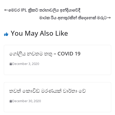
මෙවර IPL ක්‍රිකට් තරඟාවලිය ඉන්දියාවේදී
මාරක රිය අනතුරකින් තිදෙනෙක් මරුට
You May Also Like
ගෝලීය නවතම තතු – COVID 19
December 3, 2020
තවත් කොවිඩ් මරණයක් වාර්තා වේ
December 30, 2020