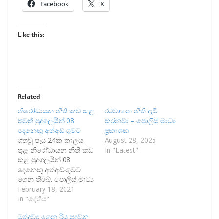
Facebook
X
Like this:
Related
නිරෝධායන නීති කඩ කළ
රථවාහන නීති දැඩි
තවත් පුද්ගලයින් 08
කරනවා – පොලිස් මාධ්‍ය
දෙනෙකු අත්අඩංගුවට
ප්‍රකාශක
ගතවූ පැය 24ක කාලය
August 28, 2025
තුළ නිරෝධායන නීති කඩ
In "Latest"
කළ පුද්ගලයින් 08
දෙනෙකු අත්අඩංගුවට
ගෙන තිබේ. පොලිස් මාධ්‍ය
ප්‍රකාශක නියෝජ්‍ය
February 18, 2021
පොලිස්පති අජිත් රෝහණ
In "දේශීය"
මහතා සඳහන් කළේ ඔවුන්
මත්ද්‍රව්‍ය ගෙන රිය පදවන
සියළුදෙනා සමාජ