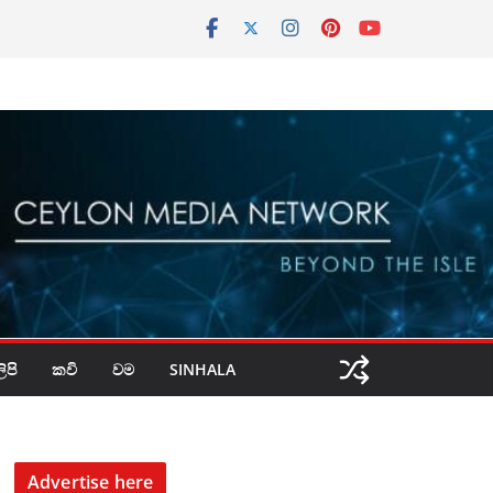
පි
කවි
වම
SINHALA
Advertise here