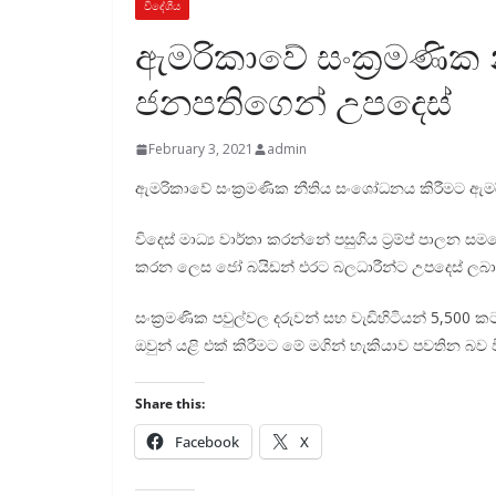
විදේශීය
ඇමරිකාවේ සංක්‍රමණික
ජනපතිගෙන් උපදෙස්
February 3, 2021
admin
ඇමරිකාවේ සංක්‍රමණික නීතිය සංශෝධනය කිරීමට ඇමරික
විදෙස් මාධ්‍ය වාර්තා කරන්නේ පසුගිය ට්‍රම්ප් පාලන 
කරන ලෙස ජෝ බයිඩන් එරට බලධාරීන්ට උපදෙස් ලබාදී 
සංක්‍රමණික පවුල්වල දරුවන් සහ වැඩිහිටියන් 5,500 
ඔවුන් යළි එක් කිරීමට මේ මගින් හැකියාව පවතින බව වි
Share this:
Facebook
X