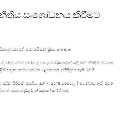
 නීතිය සංශෝධනය කිරීමට
ානු ජනපති ජෝ බයිඩ්න් ක්‍රියා කර ඇත.
සමයේ බෙදා වෙන් කරන ලද සංක්‍රමණික පවුල් යළි එක් කිරීමට කටයුතු
ඒ සඳහා කාර්ය සාධක බලකායක් ද පිහිටුවා ඇති බවයි.
කට අධික පිරිසක් පසුගිය 2017 -2018 වර්ෂවල දී වෙන්කර ඇති අතර
දෙස් මාධ්‍ය වැඩිදුරටත් සඳහන් කර තිබේ.