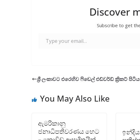
e
itt
ai
at
er
ar
b
er
l
s
e
Discover 
o
A
Subscribe to get the
o
p
Type your email…
k
p
ශ්‍රී ලංකාවට එරෙහිව ෆිඩෙල් එඩ්වර්ඩ් ක්‍රිකට් පිටි
You May Also Like
ඇමරිකානු
ජනාධිපතිවරණය හෙට
ඉන්දි
– කොවිඩ් ආසාදිතයින්