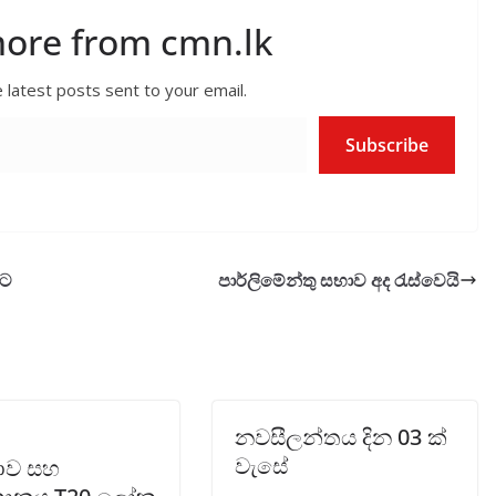
more from cmn.lk
 latest posts sent to your email.
Subscribe
යට
පාර්ලිමේන්තු සභාව අද රැස්වෙයි
නවසීලන්තය දින 03 ක්
වැසේ
යාව සහ