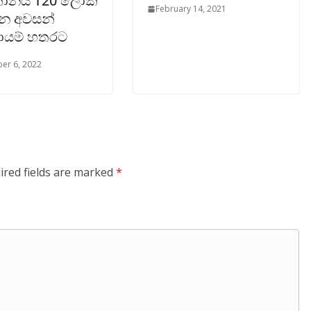
්තානය T20 ලෝක
February 14, 2021
න අවසන්
ායම් හතරට
er 6, 2022
ired fields are marked
*