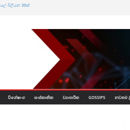
ියල් බිලියන 30ක්
්න බැහැ
විශේෂාංග
සංස්කෘතික
ව්‍යාපාරික
GOSSIPS
නවතම ලි