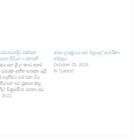
වස්ථාවකදීම එක්සත්
ගාසා උපක්‍රමය සහ ඊශ්‍රායල් ඇමරිකා
මග සිටියා – ජනපති
අර්බුදය
ය සහ ශ්‍රී ලංකාව අතර
October 25, 2025
 වසරක අතීත සබඳතා යළි
In "Latest"
ර ගැනීමට මේ වන විට
ිබෙන බව ප්‍රකාශ කළ
ිල් වික්‍රමසිංහ මහතා රට
 මුහුණ දුන් සෑම
, 2022
ක්සත් ජනපදය ශ්‍රී
්වූ සහාය කිසිවිටෙකත්
ොහැකි බව පැවසීය.
ල් වික්‍රමසිංහ මහතා