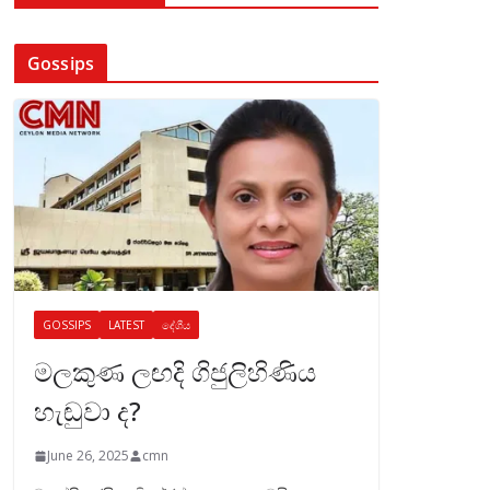
Gossips
GOSSIPS
LATEST
දේශීය
මලකුණ ලඟදි ගිජුලිහිණිය
හැඬුවා ද?
June 26, 2025
cmn