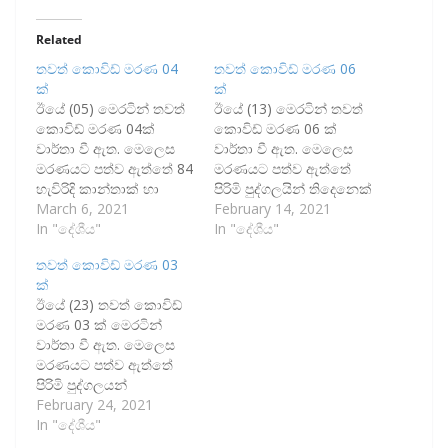
Related
තවත් කොවිඩ් මරණ 04
තවත් කොවිඩ් මරණ 06
ක්
ක්
ඊයේ (05) මෙරටින් තවත්
ඊයේ (13) මෙරටින් තවත්
කොවිඩ් මරණ 04ක්
කොවිඩ් මරණ 06 ක්
වාර්තා වී ඇත. මෙලෙස
වාර්තා වී ඇත. මෙලෙස
මරණයට පත්ව ඇත්තේ 84
මරණයට පත්ව ඇත්තේ
හැවිරිදි කාන්තාක් හා
පිරිමි පුද්ගලයින් තිදෙනෙක්
39,67 හා 81 හැවිරිදි පිරිමි
March 6, 2021
සහ කාන්තාවන්
February 14, 2021
පුද්ගලයින් තිදෙනෙකි. ඒ
In "දේශීය"
තිදෙනෙකි. ඒ අනුව මේ
In "දේශීය"
අනුව මෙරට සමස්ත
දක්වා මෙරටින් සමස්ත
තවත් කොවිඩ් මරණ 03
කොවිඩ් මරණ සංඛ්‍යාව
වශයෙන් කොවිඩ් මරණ
ක්
493 ක් දක්වා ඉහළ ගොස්
390 ක් වාර්තා වී ඇත.
ඊයේ (23) තවත් කොවිඩ්
ඇත.
මරණ 03 ක් මෙරටින්
වාර්තා වී ඇත. මෙලෙස
මරණයට පත්ව ඇත්තේ
පිරිමි පුද්ගලයන්
තිදෙනෙකි. ඒ අනුව මෙරට
February 24, 2021
සමස්ත කොවිඩ් මරණ
In "දේශීය"
සංඛ්‍යාව 453 දක්වා ඉහළ