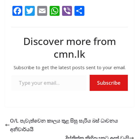
ගොස් ඇත.
F
T
E
W
Vi
S
ac
w
m
h
b
h
e
itt
ai
at
er
ar
b
er
l
s
e
Discover more from
o
A
cmn.lk
o
p
k
p
Subscribe to get the latest posts sent to your email.
Type your email…
Subscribe
O/L පැවැත්වෙන කාලය තුළ සිසු සැරිය බස් ධාවනය
අනිවාර්යයි
දිස්ත්‍රික්ක කිහිපයකට අදත් වැසි