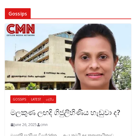
Gossips
GOSSIPS
LATEST
දේශීය
මලකුණ ලඟදි ගිජුලිහිණිය හැඬුවා ද?
June 26, 2025
cmn
මහේෂි සූරසිංහ විජේරත්න….. ඇය තමයි අද කතානායිකාව……