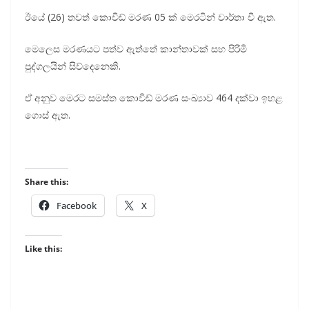
ඊයේ (26) තවත් කොවිඩ් මරණ 05 ක් මෙරටින් වාර්තා වී ඇත.
මෙලෙස මරණයට පත්ව ඇත්තේ කාන්තාවක් සහ පිරිමි
පුද්ගලයින් සිව්දෙනෙකි.
ඒ අනුව මෙරට සමස්ත කොවිඩ් මරණ සංඛ්‍යාව 464 දක්වා ඉහළ
ගොස් ඇත.
Share this:
Facebook
X
Like this: