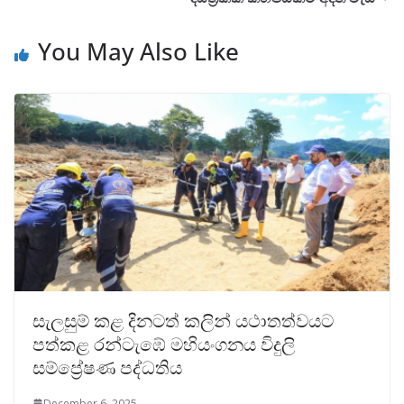
You May Also Like
සැලසුම් කළ දිනටත් කලින් යථාතත්වයට
පත්කළ රන්ටැඹේ මහියංගනය විදුලි
සම්ප්‍රේෂණ පද්ධතිය
December 6, 2025