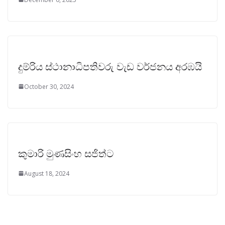
දුම්රිය ස්ථානාධිපතිවරු වැඩ වර්ජනය අරඹයි
October 30, 2024
කුමාරි මුණසිංහ සජිත්ට
August 18, 2024