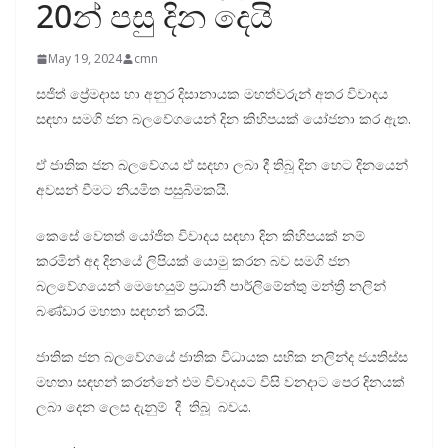
20න් පසු දින දෙයි
May 19, 2024
cmn
සජිත් ප්‍රේමදාස හා අනුර දිසානායක මහත්වරුන් අතර විවාදය
සඳහා සමගි ජන බලවේගයෙන් දින කිහිපයක් යෝජනා කර ඇත.
ඒ ජාතික ජන බලවේගය ඒ සදහා ලබා දී තිබූ දින හෙට දිනයෙන්
අවසන් වීමට නියමිත පසුබිමකයි.
කෙසේ වෙතත් යෝජිත විවාදය සඳහා දින කිහිපයක් නම්
කරමින් අද දිනයේ ලිපියක් යොමු කරන බව සමගි ජන
බලවේගයෙන් මෙහෙයුම් ප්‍රධානී පාර්ලිමේන්තු මන්ත්‍රී නලින්
බණ්ඩාර මහතා සඳහන් කරයි.
ජාතික ජන බලවේගයේ ජාතික විධායක සභික නලින්ද ජයතිස්ස
මහතා සඳහන් කරන්නේ එම විවාදයට විසි වනදාට පෙර දිනයක්
ලබා දෙන ලෙස දැනුම් දී තිබූ බවය.