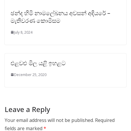
ඡන්ද හිමි නාමලේඛනය අවසන් අදියරේ –
මැතිවරණ කොමිසම
July 8, 2024
එළවළු මිල යළි ඉහළට
December 25, 2020
Leave a Reply
Your email address will not be published.
Required
fields are marked
*