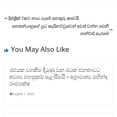
දිස්ත්‍රික් 7කට නාය යෑමේ අනතුරු අඟවයි
නෙතන්යාහුගේ යුධ කැබිනට්ටුවෙන් ඉවත් වන්න බෙනී
ගාන්ට්ස් සැරසේ
You May Also Like
රජයක වගකීම දියුණු වන රටක ජනතාවට
අවශ්‍ය පහසුකම් සැලසීමයි – අග්‍රාමාත්‍ය මහින්ද
රාජපක්ෂ
August 1, 2020