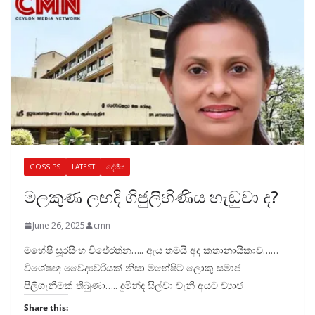
GOSSIPS
LATEST
දේශීය
මලකුණ ලඟදි ගිජුලිහිණිය හැඬුවා ද?
June 26, 2025
cmn
මහේෂි සූරසිංහ විජේරත්න….. ඇය තමයි අද කතානායිකාව……
විශේෂඥ වෛද්‍යවරියක් නිසා මහේෂිට ලොකු සමාජ
පිලිගැනීමක් තිබුණා….. දුමින්ද සිල්වා වැනි අයට ව්‍යාජ
Share this: