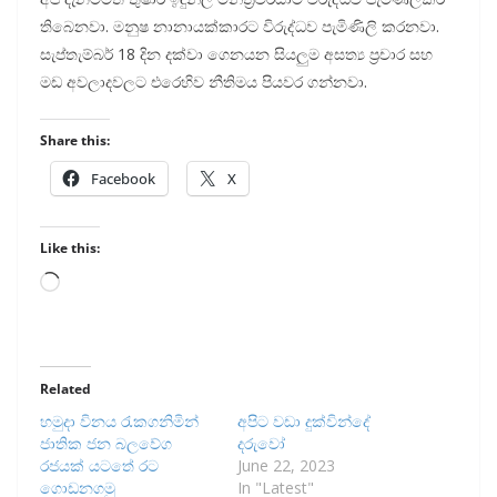
තිබෙනවා. මනුෂ නානායක්කාරට විරුද්ධව පැමිණිලි කරනවා.
සැප්තැම්බර් 18 දින දක්වා ගෙනයන සියලුම අසත්‍ය ප්‍රචාර සහ
මඩ අවලාදවලට එරෙහිව නීතිමය පියවර ගන්නවා.
Share this:
Facebook
X
Like this:
Loading…
Related
හමුදා විනය රැකගනිමින්
අපිට වඩා දුක්වින්දේ
ජාතික ජන බලවේග
දරුවෝ
රජයක් යටතේ රට
June 22, 2023
‌ගොඩනගමු
In "Latest"