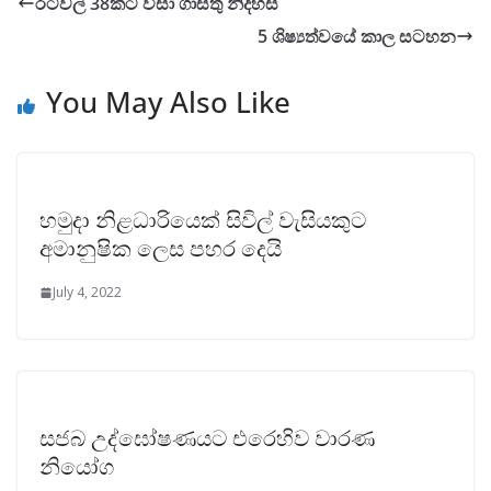
රටවල් 38කට වීසා ගාස්තු නිදහස්
5 ශිෂ්‍යත්වයේ කාල සටහන
You May Also Like
හමුදා නිළධාරියෙක් සිවිල් වැසියකුට
අමානුෂික ලෙස පහර දෙයි
July 4, 2022
සජබ උද්ඝෝෂණයට එරෙහිව වාරණ
නියෝග