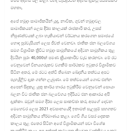
මෙම අදහස් පල කළා. එහිදී වැඩිදුරටත් අදහස් දැක්වූ ජයසේකර
මහතා,
අපේ හමුදා සාමාජිකයින් යුද, නාවික, ගුවන් හමුදාවල
සාමාජිකයන් ලෙස දීර්ඝ කාලයක් රාජකාරි කර, උසස්
නිපුණත්වයක් ලබා හැකියාවන් වර්ධනය කරගෙන සමාජයේ
හොඳ පුරවැසියන් ලෙස ජීවත් වෙනවා. ජාතික ජන බලවේගය
සමග විශ්‍රාමික ත්‍රිවිධ හමුදා සාමූහිකයේ අදිටන සාමූහිකය තුළ
දිවයින පුරා 40,000ක් පමණ ක්‍රියාකාරීව වැඩ කරනවා. මේ රට
වෙනුවෙන් විනයගරුකව වගකීම් සාර්ථකව ඉටුකර විශ්‍රාමිකව
සිටින අතර, මේ රටට අත්වී තිබෙන ඛේදනීය තත්වය අපට
පැහැදිලිව දැක ගන්න ලැබුණා. මේ තත්වයෙන් ගොඩ එන්න
අපෙන් සිදුකළ යුතු කාර්ය භාරය ඉටුකිරීම වෙනුවෙන් සොයා
බලන විට ජාතික ජන බලවේගය ඉදිරියට එන ආකාරය අපි
දැක්කා. ඔවුන් සමග දීර්ඝ ලෙස සාකච්ඡා කර, අපගේ දෙවන
මෙහෙවර ලෙස 2021 අවසානයේදී ඉතාමත් සැලසුම් සහගතව
අදිටන සාමූහිකය නිර්මාණය කළා. ගෙවී ගිය වසර දෙකක
කාලය තුළ එතෙර සිටින අපේ විශ්‍රාමිකයන් පවා විශේෂ
කැපකිරීම් කළා. අප අත්පත් කරගෙන තිබෙන වෘත්තිමය දැනුම