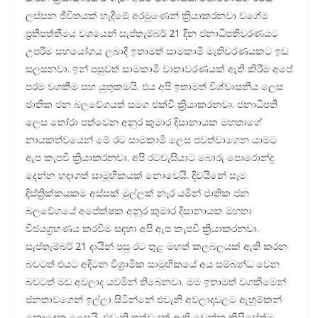
ලස්සන ජීවිතයක් හැදීමේ අරමුණෙන් ක්‍රියාකරනවා වගේම
ප්‍රතිපත්තිමය වශයෙන් සැප්තැම්බර් 21 දින ජනාධිපතිවරණයට
උපරිම සහයෝගය ලබාදී ඉතාමත් සාමකාමී මැතිවරණයකට ඉඩ
සලසනවා. ඉන් පසුවත් සාමකාමී වාතාවරණයක් ඇති කිරීම අපේ
පරම වගකීම සහ යුතුකමයි. එය අපි ඉතාමත් විශ්වාසනීය ලෙස
ජාතික ජන බලවේගයත් සමග එක්වී ක්‍රියාකරනවා. ජනාධිපති
ලෙස තෝරා පත්වෙන අනුර කුමාර දිසානායක මහතාගේ
නායකත්වයෙන් මේ රට සාමකාමී ලෙස පවත්වාගෙන යාමට
ඇප කැපවී ක්‍රියාකරනවා. අපි රටවැසියාට බොරු පොරොන්දු
දෙන්න හදාගත් සාමූහිකයක් නොවෙයි. දිවයිනේ සෑම
දිස්ත්‍රික්කයකම අස්සක් මුල්ලක් නෑර යමින් ජාතික ජන
බලවේගයේ අපේක්ෂක අනුර කුමාර දිසානායක මහතා
විජයග්‍රහණය කරවීම සඳහා අපි ඇප කැපවී ක්‍රියාකරනවා.
සැප්තැම්බර් 21 දායින් පසු රට තුළ මහත් කලබලයක් ඇති කරන
බවටත් එයට අදිටන විශ්‍රාමික සාමූහිකයේ අය සම්බන්ධ වෙන
බවටත් මඩ අවලාද යවමින් තිබෙනවා. මම ඉතාමත් වගකීමෙන්
ජනතාවගෙන් ඉල්ලා සිටින්නේ එවැනි අවලාදවලට ඇහුම්කන්
නොදෙන ලෙසයි. එවැනි තත්වයක් ඇති වෙන්න කිසිසේත්ම