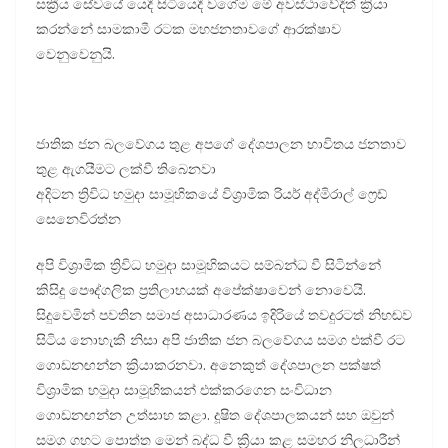
සක්‍රීය සේවයේ යෙදී සිටියෙදී වගේම මේ අවස්ථාවේදීත් ක්‍රියා
කරන්නේ සාමකාමී රටක මහජනතාවගේ ආරක්ෂාව
වෙනුවෙනුයි.
ජාතික ජන බලවේගය තුළ අපගේ දේශපාලන භාවිතය ජනතාව
තුළ ඇගයීමට ලක්වී තිබෙනවා
අදිටන ත්‍රිවිධ හමුදා සාමූහිකයේ විශ්‍රාමික රියර් අද්මිරාල් ෆ්‍රෙඩ්
සෙනෙවිරත්න
අපි විශ්‍රාමික ත්‍රිවිධ හමුදා සාමූහිකයට සම්බන්ධ වී සිටින්නේ
කිසිදු පෞද්ගලික ප්‍රතිලාභයක් අපේක්ෂාවෙන් නොවෙයි.
සිදුවෙමින් පවතින සමාජ අසාධාරණය ඉදිරියේ තවදුරටත් නිහඬව
සිටිය නොහැකි නිසා අපි ජාතික ජන බලවේගය සමග එක්වී රට
ගොඩනඟන්න ක්‍රියාකරනවා. අනෙකුත් දේශපාලන පක්ෂත්
විශ්‍රාමික හමුදා සාමූහිකයන් එක්කරගෙන සංවිධාන
ගොඩනඟන්න උත්සාහ කළා. දූෂිත දේශපාලකයන් සහ ඔවුන්
සමග ගහට පොත්ත මෙන් බද්ධ වී ක්‍රියා කළ සමහර නිලධාරීන්