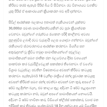
කිරීමට තරම් ඇතැම් පිරිස් බිය වී සිටිනවා. රට විනාශයට වගකිව
යුතු පිරිස් ඒ ආකාරයෙන් ක්‍රියාකරන බව අපි දන්නවා.
සිවිල් ආරක්ෂක බලකාය ඉතාමත් හැකියාවෙන් යුක්තව
30,000ක පමණ සාමාජිකත්වයකින් රට පුරා ක්‍රියාත්මක
වෙනවා. ඔවුන්ගේ ගරුත්වය රැකෙන පරිදි කාලීනව අවශ්‍ය
පුහුණුවීම ලබාදී රටට වැඩදායී ලෙස යොදවා ගන්නවා. ඔවුන්ගේ
රැකියාවේ ස්ථාවරභාවය ආරක්ෂා කරනවා. මියගිය සහ
අතුරුදහන් වූ ත්‍රිවිධ හමුදා සාමාජිකයන්ගේ පවුල්වල
සාමාජිකයන් සමග ජාතික ජන බලවේගය දීර්ඝ වශයෙන්
සාකච්ඡා කර වැඩපිළිවෙළක් සකස්කර තිබෙනවා. ඒ වගේම
විශ්‍රාම වැටුප්වල පවතින විෂමතාවය අවසන් කිරීමට කටයුතු
කරනවා. සැප්තැම්බර් 18 වැනිදා රාත්‍රියේ ඡන්ද ප්‍රචාරක කටයුතු
අවසන් කිරීමත් සමග ඡන්ද පවත්වා අවසන් වන තුරු අපගේ ටී
ෂර්ට් පළඳින්න බැහැ. එම කාලය තුළ අදිටන ටී ෂර්ට් පැළඳගෙන
කටයුතු කරනවා නම්, ඔවුන් අපගේ සාමාජිකයන් නොවෙයි.
අදිටන ටී ෂර්ට් භාවිතා කර, වීඩියෝ ක්ලිප්ස් සකස්කර, ව්‍යාජ මත
ඉදිරිපත් කර තිබුණා. සැප්තැම්බර් 18 දින දක්වා අප යම් විශේෂිත