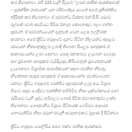
කර තිබෙනවා. එහි 223 වැනි පිටුවේ “උසස් ජාතික ආරක්ෂාවක්
– සුරක්ෂිත රාජ්‍යයක්” යන පරිච්ඡේදය යටතේ අපේ ප්‍රතිපත්තිය
ඉදිරිපත් කර තිබෙනවා. ඒ සම්බන්ධ විස්තර එන්.පී.පී. ඩොට්
එල්කේ වෙබ් අඩවියට පිවිස ඕනැම කෙනෙකුට බලා ගන්න
පුළුවන්. ඒ සම්බන්ධයෙන් දැනුවත් වෙන ලෙස ඉල්ලීමක්
කරනවා. අපේ ත්‍රිවිධ හමුදාවේ දැනට සිටින නිලයන්ට අදාළව
රජයෙන් නීත්‍යානුකූලව ලබාදී තිබෙන සියලුම පහසුකම් ඒ
ආකාරයෙන්ම ලබා දෙනවා. පොදු ජනතාවට ලැබෙන වෛද්‍ය
සහ ප්‍රවාහන පහසුකම් වැඩිදියුණු කිරීමෙනුත් ප්‍රයෝජනයක්
ලැබෙනවා. විශ්‍රාමික සාමාජිකයන් සඳහා පවතින නිවාඩු
නිකේතන ඇතුළු පහසුකම් ඒ ආකාරයෙන්ම පවත්වාගෙන
යනවා. ත්‍රිවිධ හමුදාවේ වෘත්තිය පුහුණුවක් ලැබූ අය, විශ්‍රාම
ගියාට පසුව යෙදීමට වෘත්තීන් අහිමිවීම නිසා යුක්රේනයේ හෝ
රුසියාව වැනි යුද්ධ භූමිවලට ගොස් ජීවිත පවා අනතුරට ලක්ව
තිබෙනවා. ගෞරවනීය විශ්‍රාම ජීවිතයක් ගෙවීමට ආදායම්
නොමැතිවීම නිසා ඔවුන් එවැනි අවදානමකට මුහුණ දී සිටිනවා.
ත්‍රිවිධ හමුදාව පොලීසිය සමග එක්ව ජාතික ආරක්ෂාව