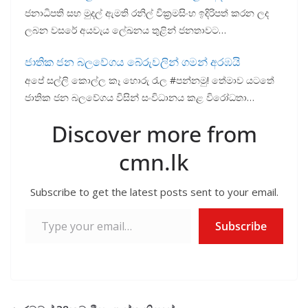
ජනාධිපති සහ මුදල් ඇමති රනිල් වික්‍රමසිංහ ඉදිරිපත් කරන ලද
ලබන වසරේ අයවැය ලේඛනය තුළින් ජනතාවට…
ජාතික ජන බලවේගය බේරුවලින් ගමන් අරඹයි
අපේ සල්ලි කොල්ල කෑ හොරු රැල #පන්නමු! තේමාව යටතේ
ජාතික ජන බලවේගය විසින් සංවිධානය කළ විරෝධතා…
Discover more from
cmn.lk
Subscribe to get the latest posts sent to your email.
Type your email…
Subscribe