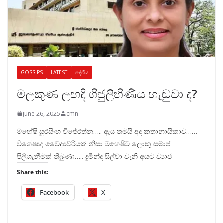
GOSSIPS
LATEST
දේශීය
මලකුණ ලඟදි ගිජුලිහිණිය හැඬුවා ද?
June 26, 2025
cmn
මහේෂි සූරසිංහ විජේරත්න….. ඇය තමයි අද කතානායිකාව……
විශේෂඥ වෛද්‍යවරියක් නිසා මහේෂිට ලොකු සමාජ
පිලිගැනීමක් තිබුණා….. දුමින්ද සිල්වා වැනි අයට ව්‍යාජ
Share this:
Facebook
X