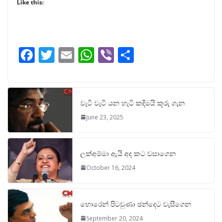
Like this:
F
T
E
W
Vi
S
ac
w
m
h
b
h
e
itt
ai
at
er
ar
b
er
l
s
e
වැටි වැටි යන හැටි කදිමයි කූරු ගැන
o
A
June 23, 2025
o
p
k
p
ලක්අම්මා ඇයි අද කට වසාගෙන
October 16, 2024
හොරෙන් පිටවුණා ඡන්දෙට වැසීගෙන
September 20, 2024