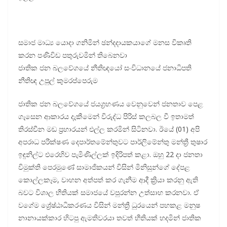
සමාජ මාධ්‍ය යොදා ගනිමින් ඡන්දදායකයාගේ මනස විකෘති
කරන පණිවිඩ පතුරුවමින් තිබෙනවා
ජාතික ජන බලවේගයේ නීතිඥයෝ සංවිධානයේ ජනාධිපති
නීතිඥ උපුල් කුමරප්පෙරුම
ජාතික ජන බලවේගයේ ජයග්‍රහණය වෙනුවෙන් ජනතාව පෙළ
ගැසෙන ආකාරය දැකීමෙන් විරුද්ධ පිරිස් කලබල වී ඉතාමත්
තිරස්චීන මඩ ප්‍රහාරයන් එල්ල කරමින් සිටිනවා. ඊයේ (01) අපි
අපරාධ පරීක්ෂණ දෙපාර්තමේන්තුවට පාර්ලිමේන්තු මන්ත්‍රී තුෂාර
ඉඳුනිල්ට එරෙහිව පැමිණිල්ලක් ඉදිරිපත් කළා. ඔහු 22 දා ජනතා
විමුක්ති පෙරමුණේ සාමාජිකයන් විසින් මිනිසුන්ගේ දේපළ
කොල්ලකෑම, වාහන අත්පත් කර ගැනීම ආදී ක්‍රියා කරනු ඇති
බවට විශාල භීතියක් සමාජයේ වපුරන්න උත්සාහ කරනවා. ඒ
වගේම ශ්‍රේෂ්ඨාධිකරණය විසින් මන්ත්‍රී ධුරයෙන් පහකළ මනුෂ
නානායක්කාර හිටපු ඇමතිවරයා තවත් භීතියක් හදමින් ජාතික