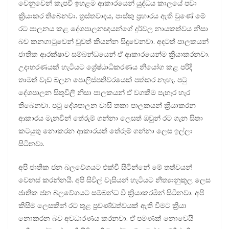
වෙනුවෙන් කැපවී ඉහළම ආකාරයෙන් යුද්ධය කාලයේ පවා
ක්‍රියාකර තිබෙනවා. ත්‍රස්තවාදය, පාස්කු ප්‍රහාරය ඇති වුණේ මේ
රට පාලනය කළ දේශපාලනඥයන්ගේ දුර්වල නායකත්වය නිසා
බව කනගාටුවෙන් වුවත් කියන්න සිදුවෙනවා. අදටත් පාලකයන්
ජාතික ආරක්ෂාව සම්බන්ධයෙන් ඒ ආකාරයෙන්ම ක්‍රියාකරනවා.
උදාහරණයක් හැටියට ශ්‍රේෂ්ඨාධිකරණය නියෝග කළ පරිදි
තාමත් වැඩ බලන පොලිස්පතිවරයෙක් පත්කර නැහැ. පටු
දේශපාලන සිතුවිලි නිසා පාලකයන් ඒ වගකීම පැහැර හැර
තිබෙනවා. පටු දේශපාලන වාසි තකා පාලකයන් ක්‍රියාකරන
ආකාරය මැනවින් තේරුම් ගන්නා ලෙසත් ඔවුන් රට ගැන සිතා
කටයුතු නොකරන ආකාරයත් තේරුම් ගන්නා ලෙස ඉල්ලා
සිටිනවා.
අපි ජාතික ජන බලවේගයට එක්වී සිටින්නේ මේ තත්වයන්
වෙනස් කරන්නයි. අපි සිවිල් වැසියන් හැටියට නීත්‍යානුකූල ලෙස
ජාතික ජන බලවේගයට සම්බන්ධ වී ක්‍රියාකරමින් සිටිනවා. අපි
කිසිම ලෙසකින් රට තුළ ප්‍රචණ්ඩත්වයක් ඇති වීමට ක්‍රියා
නොකරන බව අවධාරණය කරනවා. ඒ පමණක් නොවෙයි