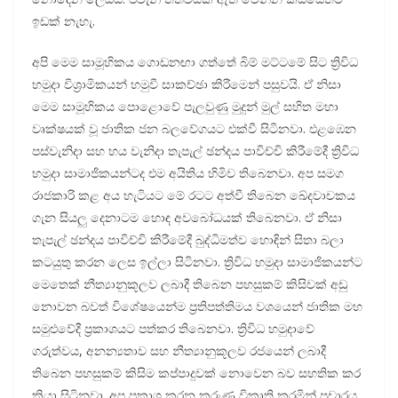
ඉඩක් නැහැ.
අපි මෙම සාමූහිකය ගොඩනඟා ගත්තේ බිම් මට්ටමේ සිට ත්‍රිවිධ
හමුදා විශ්‍රාමිකයන් හමුවී සාකච්ඡා කිරීමෙන් පසුවයි. ඒ නිසා
මෙම සාමූහිකය පොළොවේ පැලවුණු මුදුන් මුල් සහිත මහා
වෘක්ෂයක් වූ ජාතික ජන බලවේගයට එක්වී සිටිනවා. එළඹෙන
පස්වැනිදා සහ හය වැනිදා තැපැල් ඡන්දය පාවිච්චි කිරීමේදී ත්‍රිවිධ
හමුදා සාමාජිකයන්ටද එම අයිතිය හිමිව තිබෙනවා. අප සමග
රාජකාරි කළ අය හැටියට මේ රටට අත්වී තිබෙන ඛේදවාචකය
ගැන සියලු දෙනාටම හොඳ අවබෝධයක් තිබෙනවා. ඒ නිසා
තැපැල් ඡන්දය පාවිච්චි කිරීමේදී බුද්ධිමත්ව හොඳින් සිතා බලා
කටයුතු කරන ලෙස ඉල්ලා සිටිනවා. ත්‍රිවිධ හමුදා සාමාජිකයන්ට
මෙතෙක් නීත්‍යානුකූලව ලබාදී තිබෙන පහසුකම් කිසිවක් අඩු
නොවන බවත් විශේෂයෙන්ම ප්‍රතිපත්තිමය වශයෙන් ජාතික මහ
සමුළුවේදී ප්‍රකාශයට පත්කර තිබෙනවා. ත්‍රිවිධ හමුදාවේ
ගරුත්වය, අනන්‍යතාව සහ නීත්‍යානුකූලව රජයෙන් ලබාදී
තිබෙන පහසුකම් කිසිම කප්පාදුවක් නොවෙන බව සහතික කර
කියා සිටිනවා. අප ප්‍රකාශ කරන කරුණු විකෘති කරමින් ප්‍රචාරය