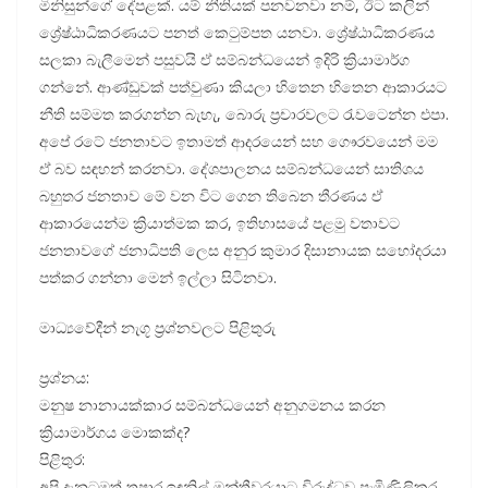
මිනිසුන්ගේ දේපළක්. යම් නීතියක් පනවනවා නම්, ඊට කලින්
ශ්‍රේෂ්ඨාධිකරණයට පනත් කෙටුම්පත යනවා. ශ්‍රේෂ්ඨාධිකරණය
සලකා බැලීමෙන් පසුවයි ඒ සම්බන්ධයෙන් ඉදිරි ක්‍රියාමාර්ග
ගන්නේ. ආණ්ඩුවක් පත්වුණා කියලා හිතෙන හිතෙන ආකාරයට
නීති සම්මත කරගන්න බැහැ, බොරු ප්‍රචාරවලට රැවටෙන්න එපා.
අපේ රටේ ජනතාවට ඉතාමත් ආදරයෙන් සහ ගෞරවයෙන් මම
ඒ බව සඳහන් කරනවා. දේශපාලනය සම්බන්ධයෙන් සාතිශය
බහුතර ජනතාව මේ වන විට ගෙන තිබෙන තීරණය ඒ
ආකාරයෙන්ම ක්‍රියාත්මක කර, ඉතිහාසයේ පළමු වතාවට
ජනතාවගේ ජනාධිපති ලෙස අනුර කුමාර දිසානායක සහෝදරයා
පත්කර ගන්නා මෙන් ඉල්ලා සිටිනවා.
මාධ්‍යවේදීන් නැගූ ප්‍රශ්නවලට පිළිතුරු
ප්‍රශ්නය:
මනුෂ නානායක්කාර සම්බන්ධයෙන් අනුගමනය කරන
ක්‍රියාමාර්ගය මොකක්ද?
පිළිතුර:
අපි දැනටමත් තුෂාර ඉඳුනිල් මන්ත්‍රීවරයාට විරුද්ධව පැමිණිලිකර