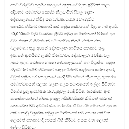
අපට විරුද්ධව පසුගිය කාලයේ අභූත චෝදනා ඉදිරිපත් කළා.
අදිටනට සම්බන්ධ ජ්‍යෙෂ්ඨ නිලධාරීන් සියලු දෙනා
දේශපාලනයට කිසිදු සම්බන්ධතාවයක් නොමැතිව
ගෞරවාන්විතව රාජකාරි කර සක්‍රීය සේවයෙන් විශ්‍රාම ගත් අයයි.
40,000කට වැඩි විශ්‍රාමික ත්‍රිවිධ හමුදා සාමාජිකයන් පිරිසක් අප
වටා එකතු වී සිටින්නේ මේ තත්වය නිසයි. ජාතික ජන
බලවේගය තුළ අපගේ දේශපාලන භාවිතය ජනතාව තුළ
ඉතාමත් ඇගයීමට ලක්වී තිබෙනවා. දේශපාලන වේදිකාවල
අපට අභූත චෝදනා නඟන දේශපාලකයන් සහ විශ්‍රාමික හමුදා
නිලධාරීන් සම්බන්ධයෙන් සානුකම්පිතව කල්පනා කරන අතර,
ඔවුන් සක්‍රීය දේශපාලනයේ යෙදී සිටි සමයේ ක්‍රියාකළ ආකාරය
සම්බන්ධයෙන් සලකා බලන ලෙස සමාජයෙන් ඉල්ලා සිටිනවා.
විශේෂ ප්‍රභූ ආරක්ෂක කටයුතුවල යෙදි සිටින ආරක්ෂක අංශ
සාමාජිකයන්ගේ නීත්‍යානුකූල අයිතිවාසිකම් කිසිවක් වෙනස්
නොවෙන බව අවධාරණය කරනවා. ඒ වගේම මෙතෙක් අප හා
එක් නොවූ විශ්‍රාමික හමුදා සාමාජිකයන් හට අප හා එක්වන
ලෙසටත් ජනතාවාදී රජයක් බිහි කිරීමට දායක වන ලෙසත්
ඉල්ලා සිටිනවා.