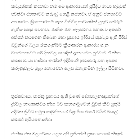
කටයුත්තක් කරනවා නම් මේ ආකාරයෙන් ප්‍රසිද්ධ මාධ්‍ය හමුවක්
පවත්වා ජනතාවට කරුණු හෙළි කරනවා. ඒ අනුව ජනතාවට
අප කරන ක්‍රියාකාරකම් ගැන විනිවිද භාවයකින් යුතුව තේරුම්
ගැනීම පහසු වෙනවා. ජාතික ජන බලවේගය ජනතාව අතරේ
අත්පත් කරගෙන තිබෙන මහා ප්‍රසාදය ඉදිරියේ පසුබැස ඇති පිරිස්
ඔවුන්ගේ බලය රැකගැනීමට ක්‍රියාකරන ආකාරය ගැන
මහජනතාවට මේ දිනවල හොඳින් දැකගන්න පුළුවන්. ඒ නිසා
සමාජ මාධ්‍ය භාවිතා කරමින් ඉදිරියේදී හුවාමාරු වන අසත්‍ය
කරුණුවලට මුළා නොවෙන ලෙස ඕනෑකමින් ඉල්ලා සිටිනවා.
ත්‍රස්තවාදය, පාස්කු ප්‍රහාරය ඇති වුණේ දේශපාලනඥයන්ගේ
දුර්වල නායකත්වය නිසා බව කනගාටුවෙන් වුවත් කිව යුතුයි
අදිටන ත්‍රිවිධ හමුදා සාමූහිකයේ විශ්‍රාමික එයාර් වයිස් මාෂල්
සම්පත් තුයියකොන්තා
ජාතික ජන බලවේගය ලෙස අපි ප්‍රතිපත්ති ප්‍රකාශනයක් නිකුත්