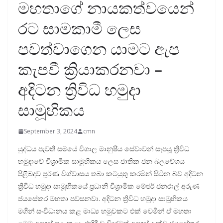
මහතාගේ නායකත්වයෙන්
රට සාමකාමී ලෙස
පවත්වාගෙන යාමට ඇප
කැපවී ක්‍රියාකරනවා –
අදිටන ත්‍රිවිධ හමුදා
සාමූහිකය
September 3, 2024
cmn
යුද්ධය පැවති සමයේ විශාල මානුෂීය සේවාවන් සැපයූ ත්‍රිවිධ
හමුදාවේ විශ්‍රාමික සාමූහිකය ලෙස ජාතික ජන බලවේගය
පිළිබදව පූර්ණ විශ්වාසය තබා කටයුතු කරමින් සිටින බව අදිටන
ත්‍රිවිධ හමුදා සාමූහිකයේ ප්‍රධානි විශ්‍රාමික මේජර් ජනරාල් අරුණ
ජයසේකර මහතා පවසනවා. අදිටන ත්‍රිවිධ හමුදා සාමූහිකය
මගින් සංවිධානය කළ මාධ්‍ය හමුවකට එක් වෙමින් ඒ මහතා