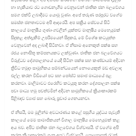
හා හැකියාව රට ගොඩනැගීම වෙනුවෙන් ජාතික ජන බලවේගය
සමග එක්වී ලබාදීමට යොමු වුණා. අපේ තරුණ පරපුරට වගේම
සමස්ත ජනතාවටම අපි ආදරෙයි. අප සක්‍රීය සේවයේ සිටි
කාලයේ මානුෂීය ගුණාංගවලින් යුක්තව මානුෂීය මෙහෙයුමක්
සිදුකළ අත්දැකීම් උපරිමයෙන් සිදුකර, මේ විශේෂ කටයුත්ත
වෙනුවෙන් අද ලබාදී සිටිනවා. ඒ නිසාම අනෙකුත් පක්ෂ සහ
රජය නොසිතූ කම්පනයකට ලක්වුණා. ජාතික ජන බලවේගයට
විරුද්ධව දේශපාලනයේ යෙදී සිටින පක්ෂ සහ කණ්ඩායම් අදිටන
ත්‍රිවිධ හමුදා සාමූහිකය සම්බන්ධයෙන් නොයෙකුත් මඩ අවලාද
එල්ල කරන වීඩියෝ පට සහ පෝස්ට් සමාජ මාධ්‍යයේ පළ
කරනවා. මාලිමාවට එරෙහිව කටයුතු කරන දේශපාලන පක්ෂ
පවා මාධ්‍ය හමු පවත්වමින් අදිටන සාමූහිකයේ ක්‍රියාකාරකම්
පිළිබඳව ව්‍යාජ සහ බොරු ප්‍රචාර ගෙනයනවා.
ඒ නිසයි, මම මුලින්ම අවධාරණය කළේ පසුගිය යුද්ධය පැවැති
කාලයේ මෙම සාමාජිකයන් විශාල මානුෂීය මෙහෙයුමක් කළ
අය බව. අපිට ජාතික ජන බලවේගය විශ්වාසයි. ඒ වගේම අපි
කරන ක්‍රියාකාරකම් ගැන අපට විශ්වාසයි. පොහොසත් රටක්