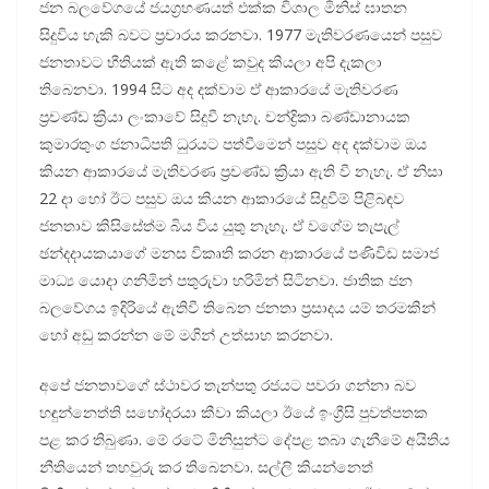
ජන බලවේගයේ ජයග්‍රහණයත් එක්ක විශාල මිනිස් ඝාතන
සිදුවිය හැකි බවට ප්‍රචාරය කරනවා. 1977 මැතිවරණයෙන් පසුව
ජනතාවට භීතියක් ඇති කළේ කවුද කියලා අපි දැකලා
තිබෙනවා. 1994 සිට අද දක්වාම ඒ ආකාරයේ මැතිවරණ
ප්‍රචණ්ඩ ක්‍රියා ලංකාවේ සිදුවී නැහැ. චන්ද්‍රිකා බණ්ඩානායක
කුමාරතුංග ජනාධිපති ධුරයට පත්වීමෙන් පසුව අද දක්වාම ඔය
කියන ආකාරයේ මැතිවරණ ප්‍රචණ්ඩ ක්‍රියා ඇති වී නැහැ. ඒ නිසා
22 දා හෝ ඊට පසුව ඔය කියන ආකාරයේ සිදුවීම් පිළිබඳව
ජනතාව කිසිසේත්ම බිය විය යුතු නැහැ. ඒ වගේම තැපැල්
ඡන්දදායකයාගේ මනස විකෘති කරන ආකාරයේ පණිවිඩ සමාජ
මාධ්‍ය යොදා ගනිමින් පතුරුවා හරිමින් සිටිනවා. ජාතික ජන
බලවේගය ඉදිරියේ ඇතිවී තිබෙන ජනතා ප්‍රසාදය යම් තරමකින්
හෝ අඩු කරන්න මේ මගින් උත්සාහ කරනවා.
අපේ ජනතාවගේ ස්ථාවර තැන්පතු රජයට පවරා ගන්නා බව
හඳුන්නෙත්ති සහෝදරයා කීවා කියලා ඊයේ ඉංග්‍රීසි පුවත්පතක
පළ කර තිබුණා. මේ රටේ මිනිසුන්ට දේපළ තබා ගැනීමේ අයිතිය
නීතියෙන් තහවුරු කර තිබෙනවා. සල්ලි කියන්නෙත්