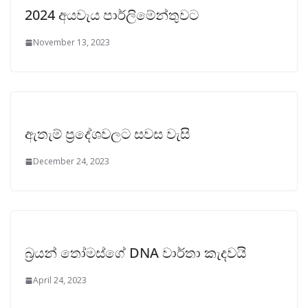
2024 අයවැය පාර්ලිමේන්තුවට
November 13, 2023
ඇතැම් ප්‍රදේශවලට සවස වැසි
December 24, 2023
බ්‍රයන් ‌තෝමස්ගේ DNA වාර්තා කැදවයි
April 24, 2023