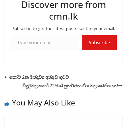
Discover more from
cmn.lk
Subscribe to get the latest posts sent to your email.
Type your email…
Subscribe
කෝටි 2ක මත්ද්‍රව්‍ය අත්අඩංගුවට
විදුලිබලයෙන් 72%ක් පුනර්ජනනීය බලශක්තියෙන්
You May Also Like