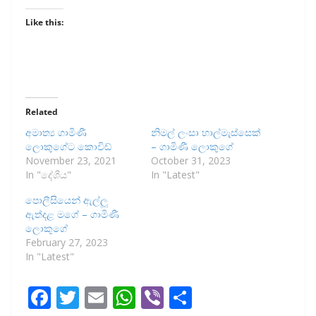
Like this:
Related
අමාත්‍ය ගාමිණී
නිමල් ලංසා හාල්මැස්සෙක්
ලොකුගේට කොවිඩ්
– ගාමිණී ලොකුගේ
November 23, 2021
October 31, 2023
In "දේශීය"
In "Latest"
පොලීසියෙන් ඇල්ලූ
ඇත්දළ මගේ – ගාමිණී
‌ලොකුගේ
February 27, 2023
In "Latest"
F
T
E
W
Vi
S