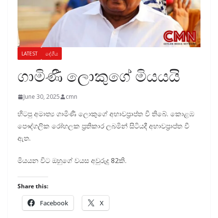
LATEST
දේශීය
ගාමිණී ලොකුගේ මියයයි
June 30, 2025
cmn
හිටපු අමාත්‍ය ගාමිණී ලොකුගේ අභාවප්‍රාප්ත වී තිබේ. කොළඹ
පෞද්ගලික රෝහලක ප්‍රතිකාර ලබමින් සිටියදී අභාවප්‍රාප්ත වී
ඇත.
මියයන විට ඔහුගේ වයස අවුරුදු 82කි.
Share this:
Facebook
X