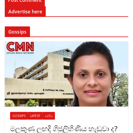
Advertise here
Gossips
GOSSIPS
LATEST
දේශීය
මලකුණ ලඟදි ගිජුලිහිණිය හැඬුවා ද?