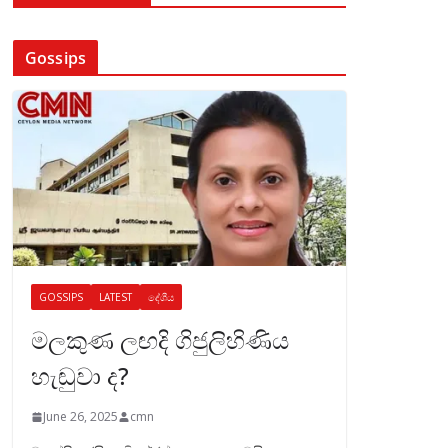
Gossips
GOSSIPS
LATEST
දේශීය
මලකුණ ලඟදි ගිජුලිහිණිය
හැඬුවා ද?
June 26, 2025
cmn