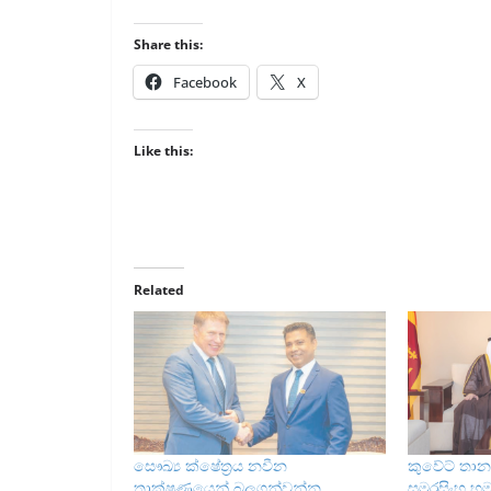
Share this:
Facebook
X
Like this:
Related
සෞඛ්‍ය ක්ෂේත්‍රය නවීන
කුවේට් තාන
තාක්ෂණයෙන් බලගන්වන්න
සමරසිංහ හම