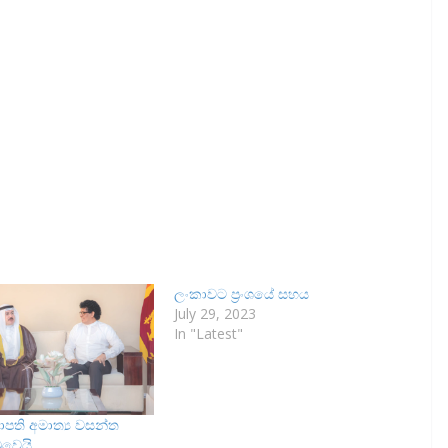
ලංකාවට ප්‍රංශයේ සහය
July 29, 2023
In "Latest"
ාපති අමාත්‍ය වසන්ත
ුවෙයි