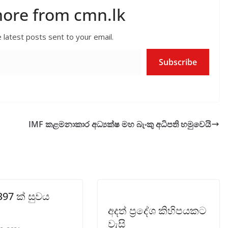
more from cmn.lk
 latest posts sent to your email.
Subscribe
IMF කළමනාකාර අධ්‍යක්ෂ මහ බැංකු අධිපති හමුවෙයි
397 ක් සුවය
අදත් ප්‍රදේශ කිහිපයකට
වැසි