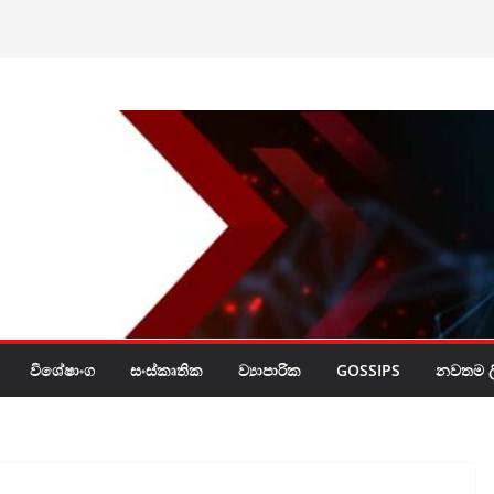
රයි
විශේෂාංග
සංස්කෘතික
ව්‍යාපාරික
GOSSIPS
නවතම ලි