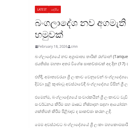
LATEST
දේශීය
බංගලාදේශ නව අගමැති 
හමුවක්
February 18, 2026
cmn
බංග්ලාදේශයේ නව අග්‍රාමාත්‍ය තාරික් රහ්මාන් (Tariq
ජයතිස්ස මහතා අතර විශේෂ සාකච්ඡාවක් අද දින (17) ප
එහිදී, අමාත්‍යවරයා ශ්‍රී ලංකාව වෙනුවෙන් බංග්ලාදේශයේ
දිට්වා සුළි කුණාටු අවස්ථාවේදී බංග්ලාදේශය විසින් ශ
එමෙන්ම, බංග්ලාදේශයේ සංචාරකයින් ශ්‍රී ලංකාවට ව
සංවර්ධනය කිරීම සහ ඖෂධ නිෂ්පාදන සදහා ආයෝජන අව
ශක්තිමත් කිරීම පිළිබඳව ද සාකච්ඡා කරන ලදී.
මෙම අවස්ථාවට බංග්ලාදේශයේ ශ්‍රී ලංකා මහකොමසාරිස