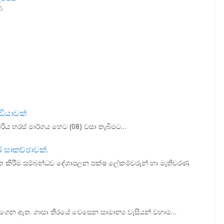
6
ඩියාවක්
ම්රිය හරස් මාර්ගය හෙට (08) වසා තැබීමට…
 සාකච්ඡාවක්.
ත්මක කිරීම සම්බන්ධව දේශාපලන පක්ෂ ලේකම්වරුන් හා මැතිවරණ
 හටගෙන ඇත. ගාසා තීරයේ වෙසෙන සාමාන්‍ය වැසියන් වහාම…