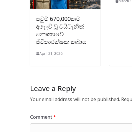
March 1
පවුම් 670,000කට
අලෙවි වූ ටයිටැනික්
නෞකාවේ
ජීවිතාරක්ෂක කබාය
April 21, 2026
Leave a Reply
Your email address will not be published.
Requ
Comment
*