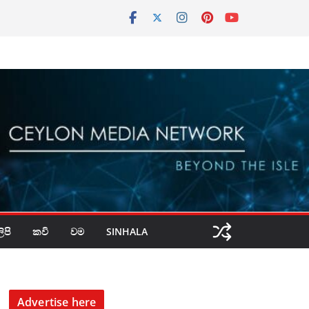
පි
කවි
වම
SINHALA
Advertise here