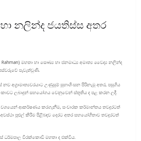
හා නලින්ද ජයතිස්ස අතර
ue Rahman) මහතා හා සෞඛ්‍ය හා ජනමාධ්‍ය අමාත්‍ය වෛද්‍ය නලින්ද
ස්වරුවේ පැවැත්වුණි.
 නව අග්‍රාමාත්‍යවරයාට උණුසුම් සුභාශිංසන පිරිනැමූ අතර, පසුගිය
්‍රී ලංකාවට ලබාදුන් සහයෝගය වෙනුවෙන් ස්තූතිය ද පළ කරන ලදී.
ැඩි වශයෙන් ආකර්ෂණය කරගැනීම, සංචාරක කර්මාන්තය තවදුරටත්
ස්ථා පුළුල් කිරීම පිළිබඳව දෙරට අතර සහයෝගිතාව තවදුරටත්
් ධර්මපාල වීරක්කොඩි මහතා ද එක්විය.