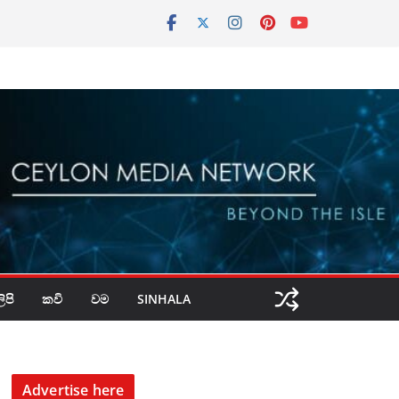
පි
කවි
වම
SINHALA
Advertise here