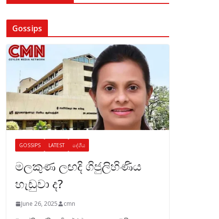
Gossips
GOSSIPS
LATEST
දේශීය
මලකුණ ලඟදි ගිජුලිහිණිය
හැඬුවා ද?
June 26, 2025
cmn