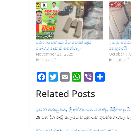
සජබ අපේක්ෂක මීට පෙරත් කුඩු
ඉෂාරා සෙව්
බෝට්ටු දෙකක් ගෙන්වලා
හෙළිවෙයි
November 25, 2025
October 17
In "Latest"
In "Latest"
F
T
E
W
Vi
S
ac
w
m
h
b
h
Related Posts
e
itt
ai
at
er
ar
b
er
l
s
e
ගුවන් තොටුපලේදී අත්අඩංගුවට පත්වූ මිදිගම චූටි
o
A
28 වන දින රාත්‍රි කාලයේ කටුනායක ගුවන්තොටුපල පැ
o
p
මිදිගම රුවන්ගේ ගෝලයෙක් අත්අඩංගුවට