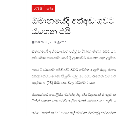
LATEST
දේශීය
ඕමානයේදී අත්අඩංගුවට ග
රැගෙන එයි
March 30, 2026
cmn
ඕමානයේදී අත්අඩංගුවට පත්වූ සංවිධානාත්මක අපරාධ කල්
සුළු මොහොතකට පෙර ශ්‍රී ලංකාවට රැගෙන එනු ලැබීය.
අපරාධ රැසකට සම්බන්ධ බවට චෝදනා ඇති ඔහු, ජාත්‍යන
අත්අඩංගුවට ගෙන තිබුණි. ඔහු මෙරටට රැගෙන ඒම සඳහ
පසුගිය දා (28) ඕමානය බලා පිටත්ව ගියහ.
ජාත්‍යන්තර පොලිසිය මගින්ද රතු නිවේදනයක් නිකුත් කර 
මිනිස් ඝාතන සහ වෙඩි තැබීම් රැසක් මෙහෙයවා ඇති
තවද, “හරක් කටා” ලෙස හැඳින්වෙන මත්කුඩු ජාවාරම