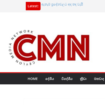
Skip
ඇතැම් ප්‍රදේශවලට අද තද වැසි
Latest:
ගුවන් තොටුපළ අවට සරුංගල් යවන්න එපා
to
ප්‍රගීත් එක්නැලිගොඩ නඩුව තවත් ඉදිරියට – ‘මුර
content
ගනී
පොලි­ස්පති ඝාතන කතා කියන්නේ දැවැන්ත දූ
සම්බන්ධ අයයි – ආනන්ද විජේපාල
බන්ධනාගාර පද්ධතියෙන් මතුවන දේශපාලන අ
HOME
දේශීය
විදේශීය
ක්‍රීඩා
මතවාද