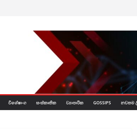
ලි’ චූදිතයින් හදුනා
ෂණ හා ඝාත­න­ව­ලට
ර්බුදය
විශේෂාංග
සංස්කෘතික
ව්‍යාපාරික
GOSSIPS
නවතම ලි