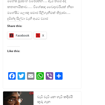
මහේෂි සූරසිංහ විජේරත්න….. ඇය තමයි අද
කතානායිකාව…… විශේෂඥ වෛද්‍යවරියක් නිසා
මහේෂිට ලොකු සමාජ පිලිගැනීමක් තිබුණා…..
දුමින්ද සිල්වා වැනි අයට ව්‍යාජ
Share this:
Facebook
X
Like this:
F
T
E
W
Vi
S
ac
w
m
h
b
h
e
itt
ai
at
er
ar
b
er
l
s
e
වැටි වැටි යන හැටි කදිමයි
කූරු ගැන