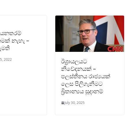
ියනතරම්
මක් නැහැ –
ඇමති
5, 2022
ඊශ්‍රායලයට
නිවේදනයක් –
පලස්තීනය රාජ්‍යයක්
ලෙස පිලිගැනීමට
බ්‍රිතාන්‍යය සූදානම්
July 30, 2025