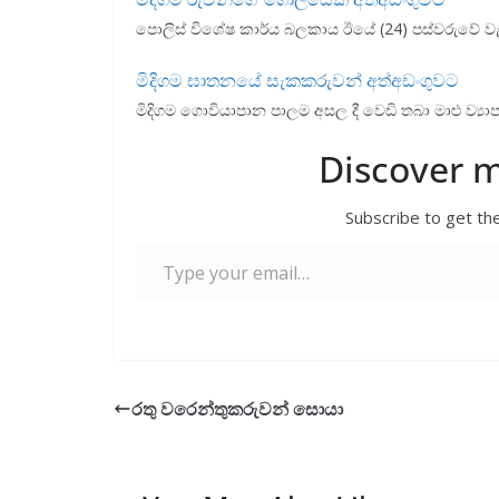
k
p
පොලිස් විශේෂ කාර්ය බලකාය ඊයේ (24) පස්වරුවේ වැල
මිදිගම ඝාතනයේ සැකකරුවන් අත්අඩංගුවට
මිදිගම ගොවියාපාන පාලම අසල දී වෙඩි තබා මාළු ව
Discover 
Subscribe to get the
Type your email…
රතු වරෙන්තුකරුවන් සොයා