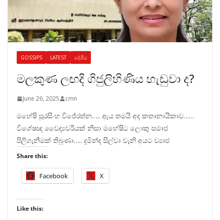
GOSSIPS
LATEST
දේශීය
මලකුණ ලඟදි ගිජුලිහිණිය හැඬුවා ද?
June 26, 2025
cmn
මහේෂි සූරසිංහ විජේරත්න….. ඇය තමයි අද කතානායිකාව……
විශේෂඥ වෛද්‍යවරියක් නිසා මහේෂිට ලොකු සමාජ
පිලිගැනීමක් තිබුණා….. දුමින්ද සිල්වා වැනි අයට ව්‍යාජ
Share this:
Facebook
X
Like this: