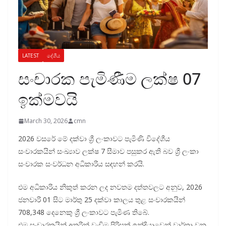
LATEST
දේශීය
සංචාරක පැමිණීම ලක්ෂ 07
ඉක්මවයි
March 30, 2026
cmn
2026 වසරේ මේ දක්වා ශ්‍රී ලංකාවට පැමිණි විදේශීය
සංචාරකයින් සංඛ්‍යාව ලක්ෂ 7 සීමාව පසුකර ඇති බව ශ්‍රී ලංකා
සංචාරක සංවර්ධන අධිකාරිය සඳහන් කරයි.
එම අධිකාරිය නිකුත් කරන ලද නවතම දත්තවලට අනුව, 2026
ජනවාරි 01 සිට මාර්තු 25 දක්වා කාලය තුළ සංචාරකයින්
708,348 දෙනෙකු ශ්‍රී ලංකාවට පැමිණ තිබේ.
එම සංචාරකයින් අතරින් වැඩිම පිරිසක් ඉන්දියාවෙන් වාර්තා වන