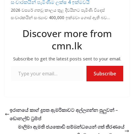
සංචාරකයින් පැමිණීම ලක්ෂ 4 ඉක්මවයි
2026 වසරේ ගතවූ කාලය තුළ දිවයිනට පැමිණි විදෙස්
සංචාරකයින් සංඛ්‍යාව 400,000 ඉක්මවා ගොස් ඇති බව…
Discover more from
cmn.lk
Subscribe to get the latest posts sent to your email.
Type your email…
Subscribe
ඉරානයේ කාග් දූපත ඇමරිකාවට අල්ලගන්න පුලුවන් –
ඩොනල්ඩ් ට්‍රම්ප්
මාලිමා ඇමති ජයකොඩි සම්බන්ධයෙන් ගත් තීරණයේ