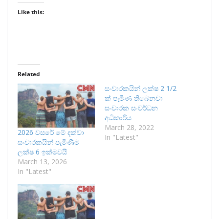
Like this:
Related
සංචාරකයින් ලක්ෂ 2 1/2
ක් පැමිණ තිබෙනවා –
සංචාරක සංවර්ධන
අධිකාරිය
March 28, 2022
2026 වසරේ මේ දක්වා
In "Latest"
සංචාරකයින් පැමිණීම
ලක්ෂ 6 ඉක්මවයි
March 13, 2026
In "Latest"