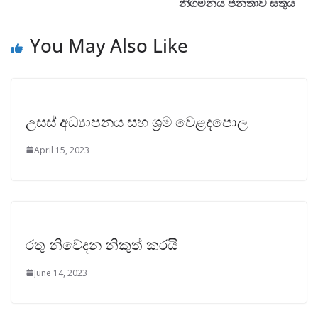
නිගමනය ජනතාව සතුය
You May Also Like
උසස් අධ්‍යාපනය සහ ශ්‍රම වෙළදපොල
April 15, 2023
රතු නිවේදන නිකුත් කරයි
June 14, 2023