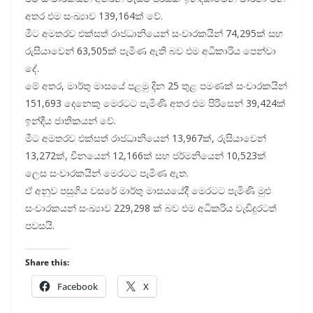
අතර එම සංඛ්‍යාව 139,164ක් වේ.
මීට අමතරව එක්සත් රාජධානියෙන් සංචාරකයින් 74,295ක් සහ
රුසියාවෙන් 63,505ක් පැමිණ ඇති බව එම අධිකාරිය පෙන්වා
දේ.
මේ අතර, මාර්තු මාසයේ පළමු දින 25 තුළ පමණක් සංචාරකයින්
151,693 දෙනෙකු මෙරටට පැමිණි අතර එම පිරිසෙන් 39,424ක්
ඉන්දීය ජාතිකයන් වේ.
මීට අමතරව එක්සත් රාජධානියෙන් 13,967ක්, රුසියාවෙන්
13,272ක්, චීනයෙන් 12,166ක් සහ ජර්මනියෙන් 10,523ක්
ලෙස සංචාරකයින් මෙරටට පැමිණ ඇත.
ඒ අනුව පසුගිය වසරේ මාර්තු මාසයයේදී මෙරටට පැමිණි මුළු
සංචාරකයන් සංඛ්‍යාව 229,298 ක් බව එම අධිකරිය වැඩිදුරටත්
පවසයි.
Share this:
Facebook
X