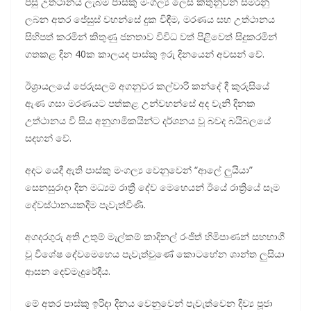
පසු උත්ථානය ලැබීම පාස්කු මංගල්‍ය ලෙස කිතුනුවන් සමරනු
ලබන අතර ජේසුස් වහන්සේ දුක විඳීම, මරණය සහ උත්ථානය
සිහිපත් කරමින් කිතුණු ජනතාව විවිධ වත් පිළිවෙත් සිදුකරමින්
ගතකළ දින 40ක කාලයද පාස්කු ඉරු දිනයෙන් අවසන් වේ.
ඊශ්‍රායලයේ ජෙරුසලම් අගනුවර කල්වාරි කන්දේ දී කුරුසියේ
ඇණ ගසා මරණයට පත්කළ උන්වහන්සේ අද වැනි දිනක
උත්ථානය වී සිය අනුගාමිකයින්ට දර්ශනය වූ බවද බයිබලයේ
සදහන් වේ.
අදට යෙදී ඇති පාස්කු මංගල්‍ය වෙනුවෙන් “ආලේ ලුයියා”
සෙනසුරාදා දින මධ්‍යම රාත්‍රී දේව මෙහෙයන් ඊයේ රාත්‍රියේ සෑම
දේවස්ථානයකදීම පැවැත්විණි.
අගදරගුරු අති උතුම් මැල්කම් කාදිනල් රංජිත් හිමිපාණන් සහභාගී
වූ විශේෂ දේවමෙහෙය පැවැත්වුණේ කොටහේන ශාන්ත ලුසියා
ආසන දෙව්මැදුරේදීය.
මේ අතර පාස්කු ඉරිදා දිනය වෙනුවෙන් පැවැත්වෙන දිව්‍ය පූජා