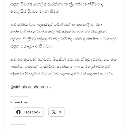
සඳහා විශේෂ පොලිස් ආරක්ෂාවක් ක්‍රියාත්මක කිරීමට ද
පොලීසිය පියවර ගෙන තිබේ.
මේ සම්බන්ධව අදහස් දක්වමින් ජාතික කතෝලික ජන
සන්නිවේදන අධ්‍යක්ෂ ගරු ජූඩ් ක්‍රිසන්ත ප්‍රනාන්දු පියතුමන්
පැවසුවේ ත්‍රිවිධ හමුදාවේ නිලධාරීන්ද මෙම ආරක්ෂිත මෙහෙයුම්
සඳහා යොදවා ඇති බවය.
මේ හේතුවෙන් අනවශ්‍ය බියකින් තොරව කිතුනු ජනතාවට තම
ආගමික වතාවත් සිදුකිරීමට හැකියාව උදා කර ඇති බවද ජූඩ්
ක්‍රිසන්ත පියතුමන් වැඩිදුරටත් අදහස් දක්වමින් සඳහන් කළේය.
@sinhala.adaderana.lk
Share this:
Facebook
X