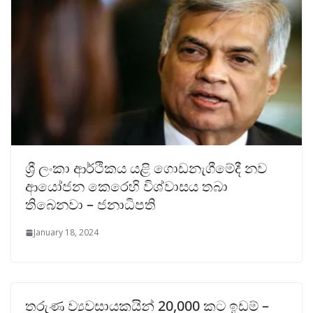
ශ්‍රී ලංකා ආර්ථිකය යළි ගොඩනැගීමේදී නව
ආයෝජන කෙරෙහි විශ්වාසය තබා
තිබෙනවා – ජනාධිපති
January 18, 2024
තරුණ ව්‍යවසායකයින් 20,000 කට ඉඩම් –