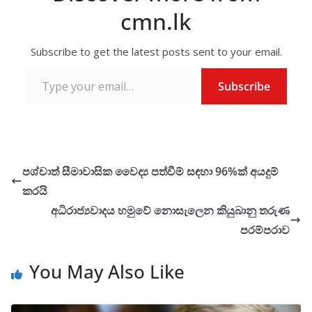
cmn.lk
Subscribe to get the latest posts sent to your email.
Type your email…
Subscribe
පශ්චාත් සීමාවාසික වෛද්‍ය පත්වීම් සඳහා 96%ක් අයදුම්
කරයි
අධිරාජ්‍යවාදය හමුවේ නොසැලෙන කියුබානු තරුණ
පරම්පරාව
You May Also Like