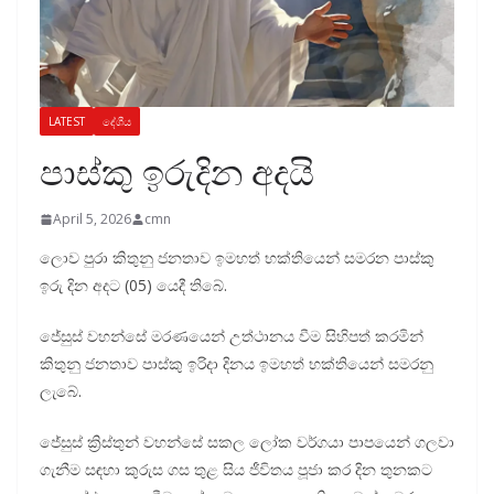
LATEST
දේශීය
පාස්කු ඉරුදින අදයි
April 5, 2026
cmn
ලොව පුරා කිතුනු ජනතාව ඉමහත් භක්තියෙන් සමරන පාස්කු
ඉරු දින අදට (05) යෙදී තිබේ.
ජේසුස් වහන්සේ මරණයෙන් උත්ථානය වීම සිහිපත් කරමින්
කිතුනු ජනතාව පාස්කු ඉරිදා දිනය ඉමහත් භක්තියෙන් සමරනු
ලැබේ.
ජේසුස් ක්‍රිස්තුන් වහන්සේ සකල ලෝක වර්ගයා පාපයෙන් ගලවා
ගැනීම සඳහා කුරුස ගස තුළ සිය ජීවිතය පූජා කර දින තුනකට