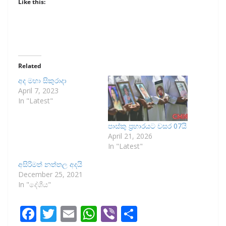
Like this:
Related
අද මහා සිකුරාදා
April 7, 2023
In "Latest"
පාස්කු ප්‍රහාරයට වසර 07යි
April 21, 2026
In "Latest"
අසිරිමත් නත්තල අදයි
December 25, 2021
In "දේශීය"
F
T
E
W
Vi
S