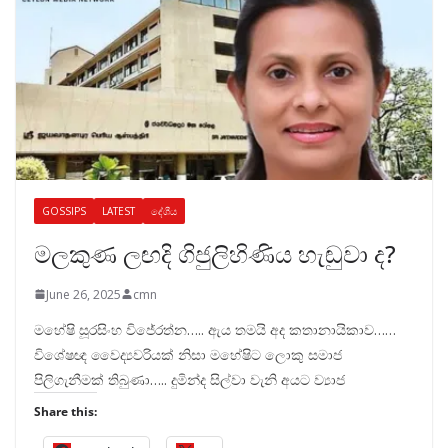
GOSSIPS
LATEST
දේශීය
මලකුණ ලඟදි ගිජුලිහිණිය හැඬුවා ද?
June 26, 2025
cmn
මහේෂි සූරසිංහ විජේරත්න….. ඇය තමයි අද කතානායිකාව……
විශේෂඥ වෛද්‍යවරියක් නිසා මහේෂිට ලොකු සමාජ
පිලිගැනීමක් තිබුණා….. දුමින්ද සිල්වා වැනි අයට ව්‍යාජ
Share this: