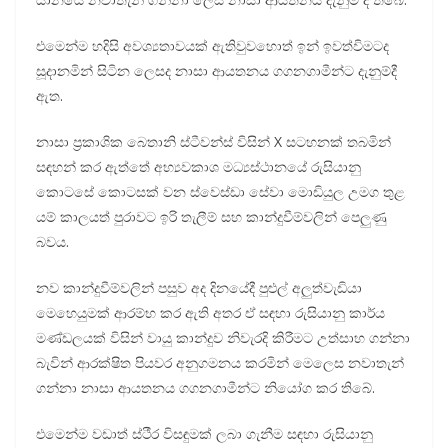
එමෙන්ම හදිසි අවශ්‍යතාවයක් ඇතිවුවහොත් ඉන් ඉවත්විමටද
සූදානමින් සිටින ලෙසද නාසා ආයතනය ගගනගාමීන්ට දැනුම්දී
ඇත.
නාසා ප්‍රකාශික බෙතානි ස්ටීවන්ස් විසින් X සටහනක් තබමින්
සඳහන් කර ඇත්තේ අභ්‍යවකාශ මධ්‍යස්ථානයේ රුසියානු
කොටසේ කොටසක් වන ස්වෙස්ඩා සේවා මොඩියුල උමග තුළ
යම් කාලයත් පුරාවට ඉරි තැලීම් සහ කාන්දුවීම්වලින් පෙලුණු
බවය.
නව කාන්දුවීම්වලින් පසුව අද දිනයේදී පුළුල් අලුත්වැඩියා
මෙහෙයුමක් ආරම්භ කර ඇති අතර ඒ සඳහා රුසියානු කාර්ය
මණ්ඩලයක් විසින් වායු කාන්දුව නිවැරදි කිරීමට උත්සාහ ගන්නා
බැවින් ආරක්ෂිත පියවර අනුගමනය කරමින් මෙලෙස නවාතැන්
ගන්නා නාසා ආයතනය ගගනගාමීන්ට නියෝග කර තිබේ.
එමෙන්ම වඩාත් ස්ථීර විසඳුමක් ලබා ගැනීම සඳහා රුසියානු