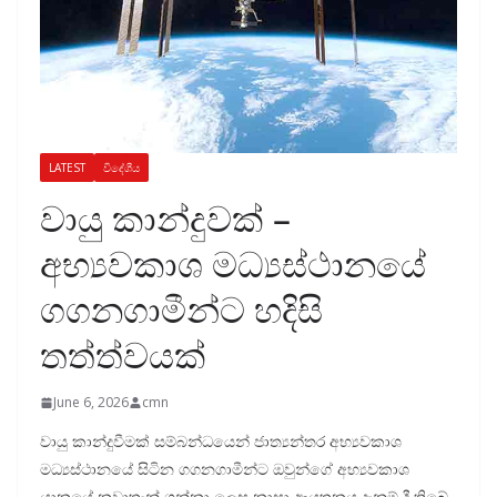
LATEST
විදේශීය
වායු කාන්දුවක් –
අභ්‍යවකාශ මධ්‍යස්ථානයේ
ගගනගාමීන්ට හදිසි
තත්ත්වයක්
June 6, 2026
cmn
වායු කාන්දුවීමක් සම්බන්ධයෙන් ජාත්‍යන්තර අභ්‍යවකාශ
මධ්‍යස්ථානයේ සිටින ගගනගාමීන්ට ඔවුන්ගේ අභ්‍යවකාශ
යානයේ නවාතැන් ගන්නා ලෙස නාසා ආයතනය දැනුම් දී තිබේ.