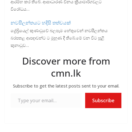
ආරම්භ කර තිබේ. ආසාධාරණ විනය ක්‍රියාමාර්ගවලට
විරෝධය…
නවසීලන්තයට හදිසි තත්වයක්
ග්‍රේබ්‍රියෙල් කුණාටුවේ බලපෑම හේතුවෙන් නවසීලන්තය
බරපතළ ආපදාවන්ට ට මුහුණ දී තිබේ.මේ වන විට සුළි
කුනාටුව…
Discover more from
cmn.lk
Subscribe to get the latest posts sent to your email.
Type your email…
Subscribe