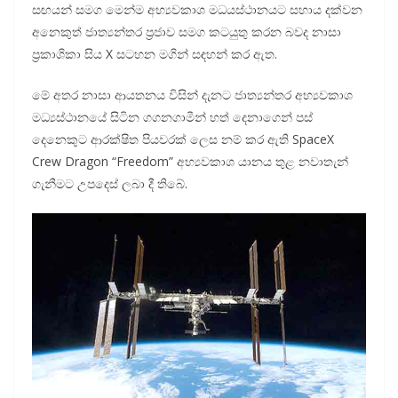
සඟයන් සමග මෙන්ම අභ්‍යවකාශ මධයස්ථානයට සහාය දක්වන
අනෙකුත් ජාත්‍යන්තර ප්‍රජාව සමග කටයුතු කරන බවද නාසා
ප්‍රකාශිකා සිය X සටහන මගින් සඳහන් කර ඇත.
මේ අතර නාසා ආයතනය විසින් දැනට ජාත්‍යන්තර අභ්‍යවකාශ
මධ්‍යස්ථානයේ සිටින ගගනගාමීන් හත් දෙනාගෙන් පස්
දෙනෙකුට ආරක්ෂිත පියවරක් ලෙස නම් කර ඇති SpaceX
Crew Dragon “Freedom” අභ්‍යවකාශ යානය තුළ නවාතැන්
ගැනීමට උපදෙස් ලබා දී තිබේ.