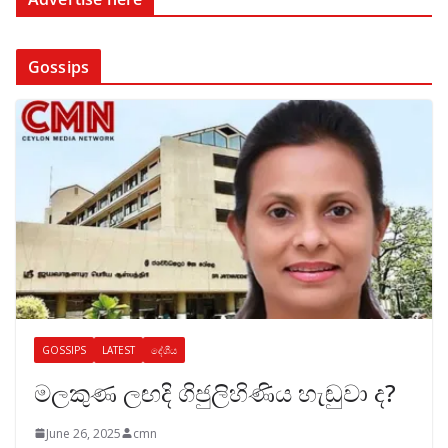
Gossips
GOSSIPS
LATEST
දේශීය
මලකුණ ලඟදි ගිජුලිහිණිය හැඬුවා ද?
June 26, 2025
cmn