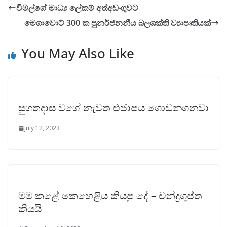
විමල්ගේ මාධ්‍ය ලේකම් අත්අඩංගුවට
මෙගාවොට් 300 ක පුනර්ජනනීය බලශක්ති ව්‍යාපෘතියක්
You May Also Like
සුගතදාස වගේ නැවත එජාපය ගොඩනගනවා
July 12, 2023
මම කළේ කෙහෙළිය කියපු දේ – චන්ද්‍රගුප්ත
කියයි