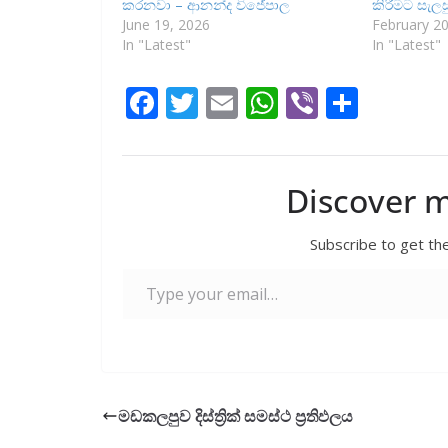
කරනවා – ආනන්ද විජේපාල
කිරීමට සැලස
June 19, 2026
February 20
In "Latest"
In "Latest"
F
T
E
W
Vi
S
ac
w
m
h
b
h
e
itt
ai
at
er
ar
b
er
l
s
e
Discover 
o
A
Subscribe to get the
o
p
Type your email…
k
p
මඩකලපුව දිස්ත්‍රික් සමස්ථ ප්‍රතිඵලය