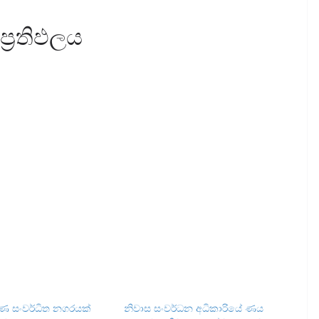
ප්‍රතිඵලය
්ණ සංවර්ධිත නගරයක්
නිවාස සංවර්ධන අධිකාරි‌යේ ණය