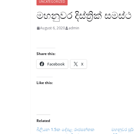
UNCATEGORIZED
මහනුවර දිස්ත්‍රික් සමස්ථ 
August 6, 2020
admin
Share this:
Facebook
X
Like this:
Related
බිලියන 1.5ක දේපළ රාජසන්තක
මහනුවර පූර