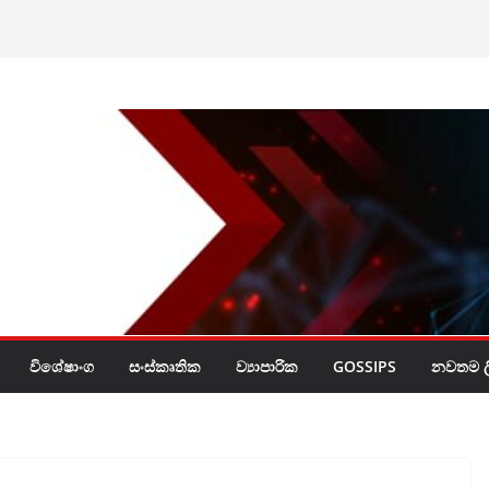
ඨාභයට නියෝග
නේ ඔබේ හිස මත බදු
විශේෂාංග
සංස්කෘතික
ව්‍යාපාරික
GOSSIPS
නවතම ලි