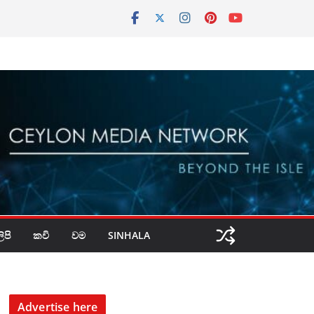
පි
කවි
වම
SINHALA
Advertise here