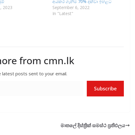
ුම්
අයකර ගැනීම 70% දක්වා ඉහළට
, 2023
September 6, 2022
In "Latest"
more from cmn.lk
 latest posts sent to your email.
Subscribe
මාතලේ දිස්ත්‍රික් සමස්ථ ප්‍රතිඵලය