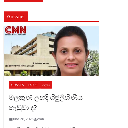
Gossips
GOSSIPS
LATEST
දේශීය
මලකුණ ලඟදි ගිජුලිහිණිය
හැඬුවා ද?
June 26, 2025
cmn