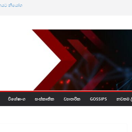
ඨාභයට නියෝග
නේ ඔබේ හිස මත බදු
විශේෂාංග
සංස්කෘතික
ව්‍යාපාරික
GOSSIPS
නවතම ලි