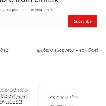
 latest posts sent to your email.
Subscribe
ිටියේ
ඇමරිකාව බේරගන්නවා – ජෝ බයිඩ්න්
වර්ෂාවත් සමග
ිටිය ගල්ලෑල්ල
අද කාලගුණය
න් යටවෙයි
August 14, 2023