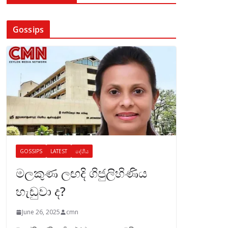
Gossips
GOSSIPS
LATEST
දේශීය
මලකුණ ලඟදි ගිජුලිහිණිය
හැඬුවා ද?
June 26, 2025
cmn