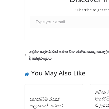
o
A
Subscribe to get the
o
p
Type your email…
k
p
ඩ්‍රෝන කැමරාවක් සමඟ චීන ජාතිකයෙකු කොල්ප
දී අත්අඩංගුවට
You May Also Like
අධික 
මනම්ප
පහත්බිම් රැසක්
ජලයෙ
ජලයෙන් යටවේ