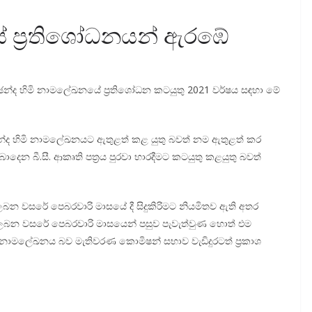
ේ ප්‍රතිශෝධනයන් ඇරඹේ
ූ ඡන්ද හිමි නාමලේඛනයේ ප්‍රතිශෝධන කටයුතු 2021 වර්ෂය සඳහා මේ
 ඡන්ද හිමි නාමලේඛනයට ඇතුළත් කළ යුතු බවත් නම ඇතුළත් කර
ලබාදෙන බී.සී. ආකෘති පත්‍රය පුරවා භාරදීමට කටයුතු කළයුතු බවත්
බන වසරේ පෙබරවාරි මාසයේ දී සිදුකිරිමට නියමිතව ඇති අතර
ණය ලබන වසරේ පෙබරවාරි මාසයෙන් පසුව පැවැත්වුණ හොත් එම
නාමලේඛනය බව මැතිවරණ කොමිෂන් සභාව වැඩිදුරටත් ප්‍රකාශ