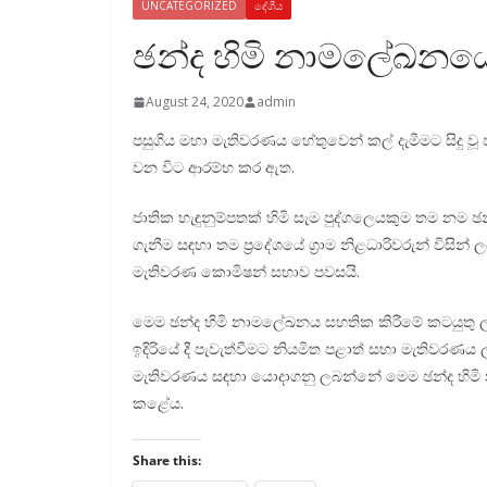
UNCATEGORIZED
දේශීය
ඡන්ද හිමි නාමලේඛනය
August 24, 2020
admin
පසුගිය මහා මැතිවරණය හේතුවෙන් කල් දැමීමට සිදු ව
වන විට ආරම්භ කර ඇත.
ජාතික හැඳුනුම්පතක් හිමි සැම පුද්ගලෙයකුම තම නම
ගැනීම සඳහා තම ප්‍රදේශයේ ග්‍රාම නිළධාරිවරුන් විසින් 
මැතිවරණ කොමිෂන් සභාව පවසයි.
මෙම ඡන්ද හිමි නාමලේඛනය සහතික කිරීමේ කටයුතු ල
ඉදිරියේ දී පැවැත්වීමට නියමිත පළාත් සභා මැතිවර
මැතිවරණය සඳහා යොදාගනු ලබන්නේ මෙම ඡන්ද හිමි 
කළේය.
Share this: