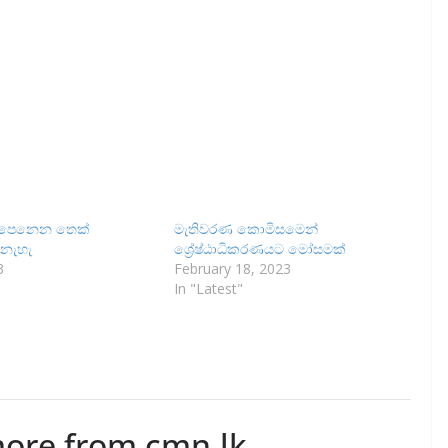
 පෙනෙන තෙක්
මැතිවරණ කොමිසමෙන්
නැහැ
ශ්‍රේෂ්ඨාධිකරණයට මෝසමක්
3
February 18, 2023
In "Latest"
more from cmn.lk