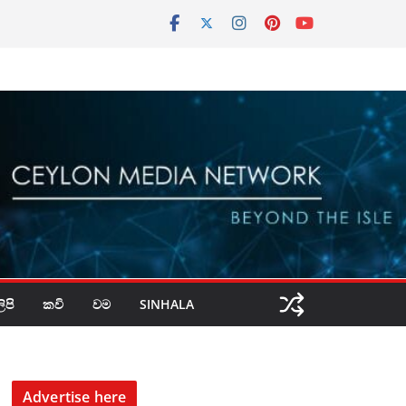
පි
කවි
වම
SINHALA
Advertise here