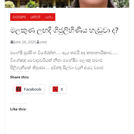
GOSSIPS
LATEST
දේශීය
මලකුණ ලඟදි ගිජුලිහිණිය හැඬුවා ද?
June 26, 2025
cmn
මහේෂි සූරසිංහ විජේරත්න….. ඇය තමයි අද කතානායිකාව……
විශේෂඥ වෛද්‍යවරියක් නිසා මහේෂිට ලොකු සමාජ
පිලිගැනීමක් තිබුණා….. දුමින්ද සිල්වා වැනි අයට ව්‍යාජ
Share this:
Facebook
X
Like this: