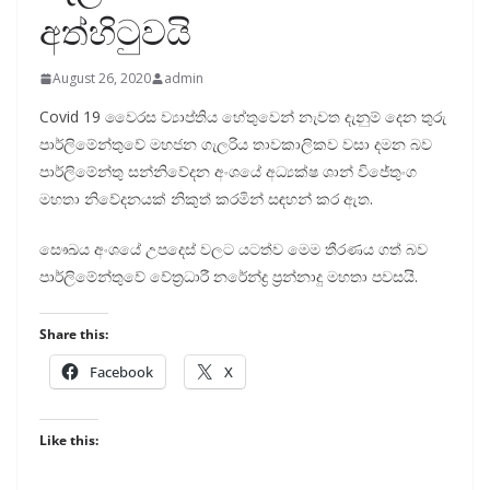
අත්හිටුවයි
August 26, 2020
admin
Covid 19 වෛරස ව්‍යාප්තිය හේතුවෙන් නැවත දැනුම් දෙන තුරු
පාර්ලිමේන්තුවේ මහජන ගැලරිය තාවකාලිකව වසා දමන බව
පාර්ලිමේන්තු සන්නිවේදන අංශයේ අධ්‍යක්ෂ ශාන් විජේතුංග
මහතා නිවේදනයක් නිකුත් කරමින් සඳහන් කර ඇත.
සෞඛය අංශයේ උපදෙස් වලට යටත්ව මෙම තීරණය ගත් බව
පාර්ලිමේන්තුවේ වේත්‍රධාරී නරේන්ද්‍ර ප්‍රන්නාදු මහතා පවසයි.
Share this:
Facebook
X
Like this: