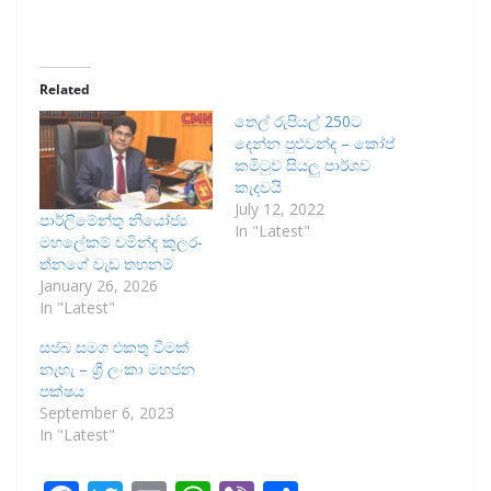
Related
තෙල් රුපියල් 250ට
දෙන්න පුළුවන්ද – කෝප්
කමිටුව සියලු පාර්ශව
කැදවයි
July 12, 2022
පාර්ලි­මේන්තු නියෝජ්‍ය
In "Latest"
මහ­ලේ­කම් චමින්ද කුල­ර­
ත්නගේ වැඩ තහ­නම්
January 26, 2026
In "Latest"
සජබ සමග එකතු වීමක්
නැහැ – ශ්‍රී ලංකා මහජන
පක්ෂය
September 6, 2023
In "Latest"