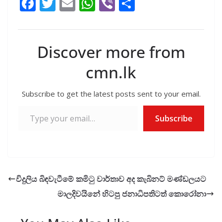
F
T
E
W
Vi
S
ac
w
m
h
b
h
e
itt
ai
at
er
ar
b
er
l
s
e
Discover more from
o
A
cmn.lk
o
p
k
p
Subscribe to get the latest posts sent to your email.
Type your email…
Subscribe
විදුලිය බිඳවැටීමේ කමිටු වාර්තාව අද කැබිනට් මණ්ඩලයට
මාලදිවයිනේ හිටපු ජනාධිපතිටත් කොරෝනා