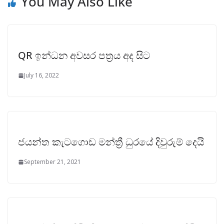
You May Also Like
QR ඉන්ධන අවසර පත්‍රය අද සිට
July 16, 2022
ජයන්ත කැටගොඩ මන්ත්‍රී ධුරයේ දිවුරුම් දෙයි
September 21, 2021