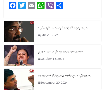
F
T
E
W
Vi
S
ac
w
m
h
b
h
e
itt
ai
at
er
ar
b
er
l
s
e
වැටි වැටි යන හැටි කදිමයි කූරු ගැන
o
A
June 23, 2025
o
p
k
p
ලක්අම්මා ඇයි අද කට වසාගෙන
October 16, 2024
හොරෙන් පිටවුණා ඡන්දෙට වැසීගෙන
September 20, 2024