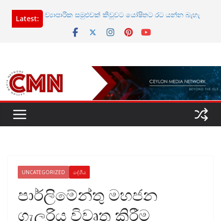
Skip
ව්‍යාපාරික සමුළුවක් කිවුවට යෝෂිතට රට යන්න බැහැ
Latest:
to
වින්දිතයන් සහ වින්දිතයන්ගේ යුක්තියේ ඉල්ලීමට එරෙහි
content
මිනිසුන් අතර සටන
ජොන්ස්ටන්ට එරෙහි නඩු 07ක් නැවත විභාගයට
බන්ධනාගාර තදබදය අවම කිරීමට නිවාස අඩස්සිය
පාස්කු ප්‍රහාරය සම්බන්ධයෙන් ගෝඨාභයගේ ඉල්ලීමට
අදාල නියෝගය සැප් 22
UNCATEGORIZED
දේශීය
පාර්ලිමේන්තු මහජන
ගැලරිය විවෘත කිරීම