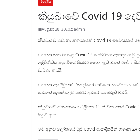
විදේශීය
කියුබාවේ Covid 19 දෙ
August 28, 2020
admin
කියුබාවේ හවානා නගරයෙන් Covid 19 වෛරසයේ දෙ
හවානා නගරය තුළ Covid 19 වෛරසය ආසාදනය වූ පුද්
ඇඳිරිනීතිය පැනවීමට පියවර ගෙන ඇති බවත් රාත්‍රී 7 සිට 
වාර්තා කරයි.
හවානා ආණ්ඩුකාර රිනාල්ඩෝ ගාර්ෂියා නිවේදනය කර ඇ
වෙනත් පළාත්වලට යාමට අවසර නොමැති බවයි.
කියුබාවේ ජනගහණය මිලියන 11 ක් වන අතර Covid 1
සිදු වී ඇත.
මේ අනුව ලෝකයේ මුළු Covid ආසාදිතයින් ගණන 24