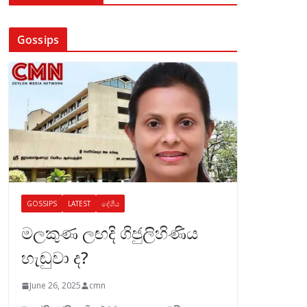
Gossips
GOSSIPS
LATEST
දේශීය
මලකුණ ලඟදි ගිජුලිහිණිය
හැඬුවා ද?
June 26, 2025
cmn