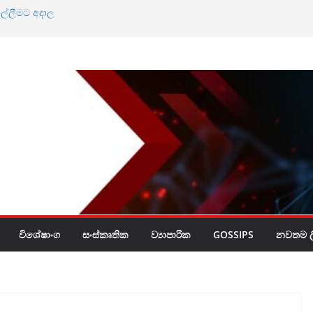
ල්ලීමට අදාල
්න බැහැ
මට එරෙහි මිනිසුන්
යට
්සිය
විශේෂාංග
සංස්කෘතික
ව්‍යාපාරික
GOSSIPS
නවතම ලි