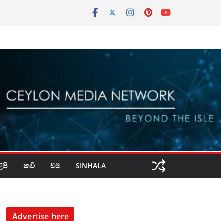
පි
කවි
වම
SINHALA
Advertise here