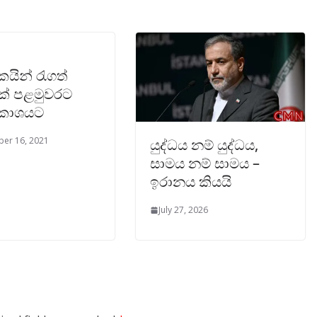
කයින් රැගත්
් පළමුවරට
වකාශයට
er 16, 2021
යුද්ධය නම් යුද්ධය,
සාමය නම් සාමය –
ඉරානය කියයි
July 27, 2026