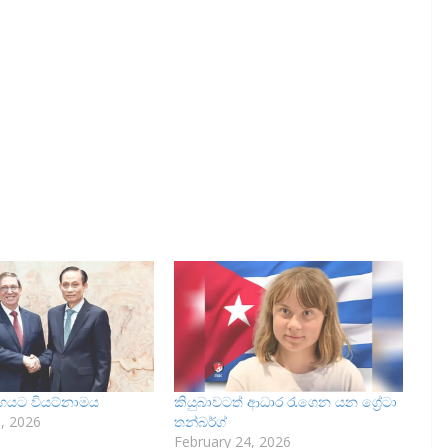
හයට වියට්නාමය
කියුබාවටත් ආධාර රැගෙන යන ග්‍රේටා
, 2026
තන්බර්ග්
February 24, 2026