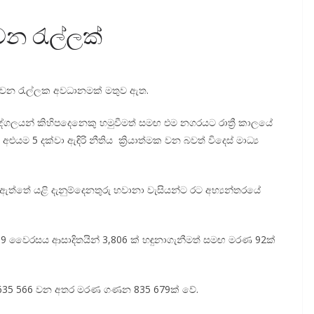
වන රැල්ලක්
වන රැල්ලක අවධානමක් මතුව ඇත.
ගලයන් කිහිපදෙනෙකු හමුවීමත් සමඟ එම නගරයට රාත්‍රී කාලයේ
අළුයම 5 දක්වා ඇඳිරි නීතිය ක්‍රියාත්මක වන බවත් විදෙස් මාධ්‍ය
ත්තේ යළි දැනුම්දෙනතුරු හවානා වැසියන්ට රට අභ්‍යන්තරයේ
9 වෛරසය ආසාදිතයින් 3,806 ක් හඳුනාගැනීමත් සමඟ මරණ 92ක්
 635 566 වන අතර මරණ ගණන 835 679ක් වේ.