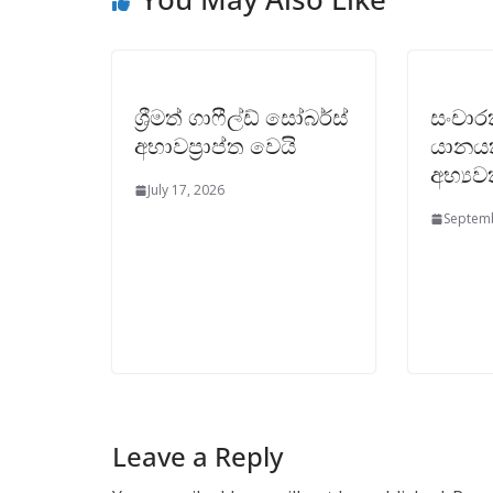
ශ්‍රීමත් ගාෆීල්ඩ් සෝබර්ස්
සංචාර
අභාවප්‍රාප්ත වෙයි
යානයක
අභ්‍ය
July 17, 2026
Septemb
Leave a Reply