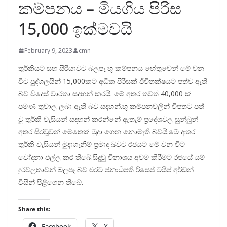
කම්පනය – මියගිය පිරිස
15,000 ඉක්මවයි
February 9, 2023
cmn
තුර්කියට සහ සිරියාවට බලපෑ භූ කම්පනය හේතුවෙන් ‍මේ වන
විට පුද්ගලයින් 15,000කට අධික පිරිසක් ජිවීතක්ෂයට පත්ව ඇති
බව විදෙස් වාර්තා සදහන් කරයි. මේ අතර තවත් 40,000 ක්
පමණ තුවාල ලබා ඇති බව සදහන්.භූ කම්පනවලින් විපතට පත්
වූ තුර්කි වැසියන් සදහන් කරන්නේ ඇතැම් ප්‍රදේශවල සුන්බුන්
අතර සිරවූවන් මෙතෙක් මුදා ගෙන නොමැති බවයි.මේ අතර
තුර්කි වැසියන් මුදාගැනීම් ප්‍රමාද බවට රඡයට මේ වන විට
චෝදනා එල්ල කර තිබේ.සිදුවු විනාශය අවම කිරීමට රජයේ යම්
දුර්වලතාවන් බලපෑ බව එරට ජනාධිපති රිසෙප් ටයිප් අර්ඩන්
විසින් පිළිගෙන තිබේ.
Share this:
Facebook
X