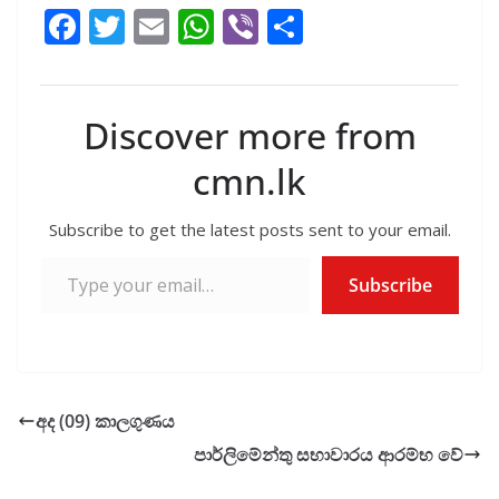
F
T
E
W
Vi
S
ac
w
m
h
b
h
e
itt
ai
at
er
ar
b
er
l
s
e
Discover more from
o
A
cmn.lk
o
p
k
p
Subscribe to get the latest posts sent to your email.
Type your email…
Subscribe
අද (09) කාලගුණය
පාර්ලිමේන්තු සභාවාරය ආරම්භ වේ