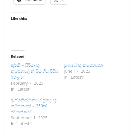
Like this:
Related
තුර්කි – සිරියා භූ
ප්‍රංශයේ භූ කම්පනයක්
කම්පනවලින් මිය ගිය පිරිස
June 17, 2023
ඉහළට
In "Latest"
February 7, 2023
In "Latest"
ඇෆ්ගනිස්ථානයේ ප්‍රභල භූ
කම්පනයක් – 250ක්
ජීවිතක්ෂයට
September 1, 2025
In "Latest"