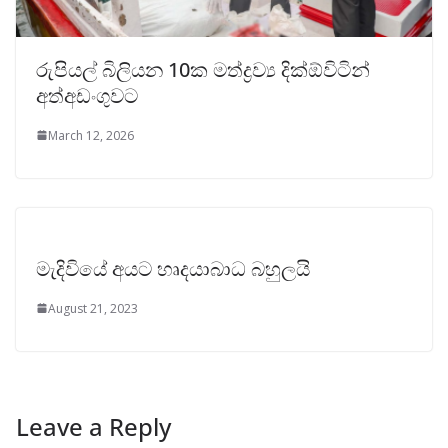
රුපියල් බිලියන 10ක මත්ද්‍රව්‍ය දික්ඕවිටින්
අත්අඩංගුවට
March 12, 2026
මැදිවියේ අයට හෘදයාබාධ බහුලයි
August 21, 2023
Leave a Reply