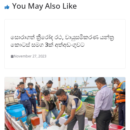
You May Also Like
සොරාගත් ත්‍රීරෝද රථ, වායුසමීකරණ යන්ත්‍ර
කොටස් සමග 3‌ක් අත්අඩංගුවට
November 27, 2023