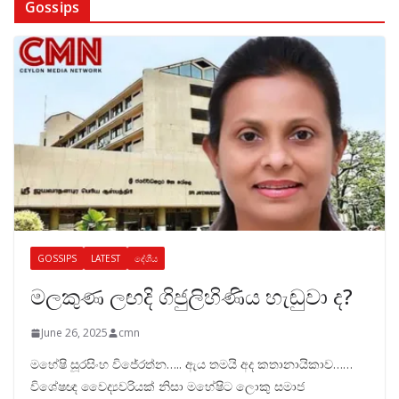
Gossips
GOSSIPS
LATEST
දේශීය
මලකුණ ලඟදි ගිජුලිහිණිය හැඬුවා ද?
June 26, 2025
cmn
මහේෂි සූරසිංහ විජේරත්න….. ඇය තමයි අද කතානායිකාව……
විශේෂඥ වෛද්‍යවරියක් නිසා මහේෂිට ලොකු සමාජ