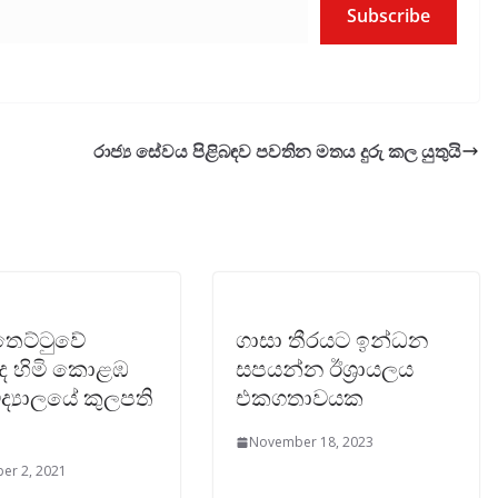
Subscribe
රාජ්‍ය සේවය පිළිබඳව පවතින මතය දුරු කල යුතුයි
්තෙට්ටුවේ
ගාසා තීරයට ඉන්ධන
ද හිමි කොළඹ
සපයන්න ඊශ්‍රායලය
ිද්‍යාලයේ කුලපති
එකගතාවයක
November 18, 2023
er 2, 2021