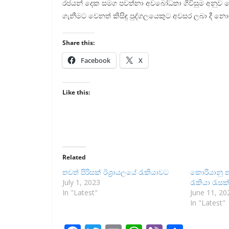
රජයන් දෙක සමග පවත්නා අවබෝධතා ගිවිසුම අනුව මෙම ර
ගැනීමට වෙනත් කිසිඳු පුද්ගලයෙකුට අවසර ලබා දී නො
Share this:
Facebook
X
Like this:
Related
තවත් පිරිසක් ඊශ්‍රායලයේ රැකියාවට
කොරියානු නැ
July 1, 2023
රැකියා රැසක
In "Latest"
June 11, 20
In "Latest"