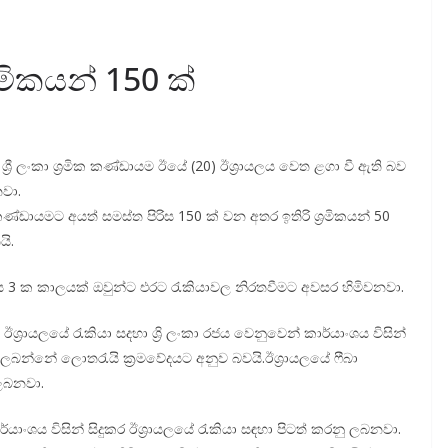
්‍රමිකයන් 150 ක්
ශ්‍රී ලංකා ශ්‍රමික කණ්ඩායම ඊයේ (20) ඊශ්‍රායලය වෙත ළගා වී ඇති බව
නවා.
ඩායමට අයත් සමස්ත පිරිස 150 ක් වන අතර ඉතිරි ශ්‍රමිකයන් 50
ි.
මාස 3 ක කාලයක් ඔවුන්ට එරට රැකියාවල නිරතවීමට අවසර හිමිවනවා.
ේ ඊශ්‍රායලයේ රැකියා සදහා ශ්‍රි ලංකා රජය වෙනුවෙන් කාර්යාංශය විසින්
ලබන්නේ ලොතරැයි ක්‍රමවේදයට අනුව බවයි.ඊශ්‍රායලයේ ෆීබා
ලබනවා.
යාංශය විසින් සිදුකර ඊශ්‍රායලයේ රැකියා සඳහා පිටත් කරනු ලබනවා.