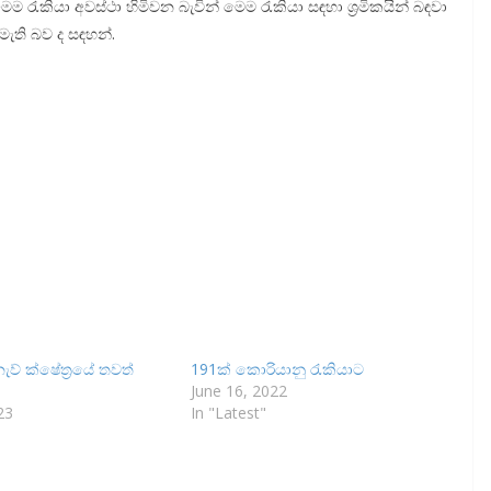
ැකියා අවස්ථා හිමිවන බැවින් මෙම රැකියා සඳහා ශ්‍රමිකයින් බඳවා
මැති බව ද සඳහන්.
ව් ක්ෂේත්‍රයේ තවත්
191ක් කොරියානු රැකියාට
්
June 16, 2022
23
In "Latest"