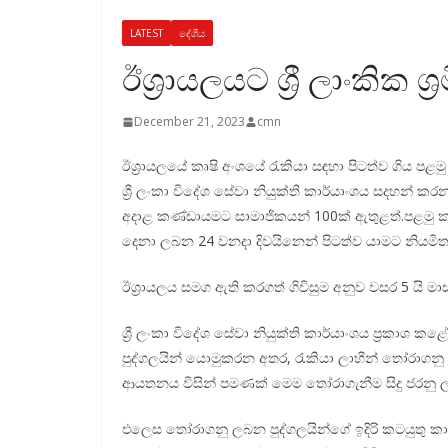
LATEST
දේශීය
ඊශ්‍රායලයට ශ්‍රී ලාංකික ශ
December 21, 2023
cmn
ඊශ්‍රායලයේ කෘෂි අංශයේ රැකියා සඳහා පිටත්ව ගිය පළමු 
ශ්‍රී ලංකා විදේශ සේවා නියුක්ති කාර්යාංශය සදහන් කර
අදාළ කණ්ඩායමට සාමාජිකයන් 100ක් ඇතුළත්.පළමු කණ්
දෙනා ලබන 24 වනදා දිවයිනෙන් පිටත්ව යාමට නියමිතය
ඊශ්‍රායලය සමග ඇති කරගත් ගිවිසුම අනුව වසර 5 යි 
ශ්‍රී ලංකා විදේශ සේවා නියුක්ති කාර්යාංශය ප්‍රකාශ කළ
පුද්ගලයින් යොමුකරන අතර, රැකියා ලාභීන් තෝරාගනු 
ආයතනය විසින් පමණක් මෙම තෝරාගැනීම සිදු ජරනු 
එලෙස තෝරාගනු ලබන පුද්ගලයින්ගේ ඉදිරි කටයුතු කාර්