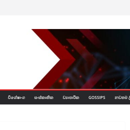
රයි
විශේෂාංග
සංස්කෘතික
ව්‍යාපාරික
GOSSIPS
නවතම ලි