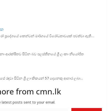
යක
ණු හැරෝ ප්‍රදේශයේ කෙන්ටන් මාර්ගයේ විරෝධතාවයක් පවත්වා ඇති…
දෙනා ආරක්ෂිතව සිටින බව පලස්තීනයේ ශ්‍රී ලංකා නියෝජිත
සේ රඳවා සිටින ශ්‍රී ලාංකිකයන් 57 දෙනෙකු ආහාර ලබා…
more from cmn.lk
 latest posts sent to your email.