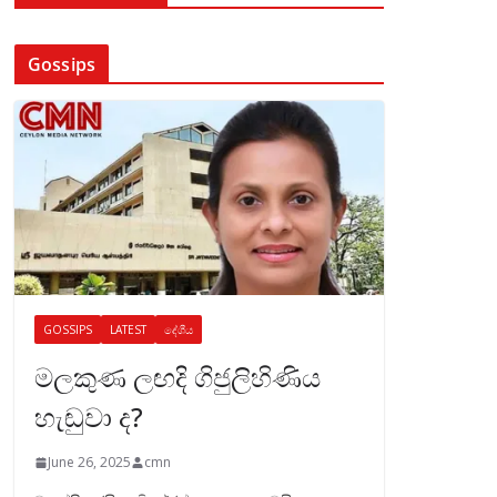
Gossips
GOSSIPS
LATEST
දේශීය
මලකුණ ලඟදි ගිජුලිහිණිය
හැඬුවා ද?
June 26, 2025
cmn