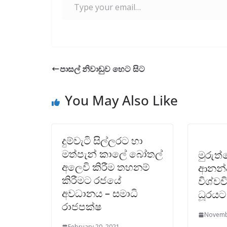
පාසල් නිවාඩුව හෙට සිට
You May Also Like
දුම්වැටි සිල්ලරට හා
මත්පැන් කාලේ බෝතල්
මුරුත
අලෙවි කිරීම තහනම්
ආනන්
කිරීමට රජයේ
විශ්වව
අවධානය – සමාධි
ධූරයට
රාජපක්ෂ
Novemb
February 20, 2021