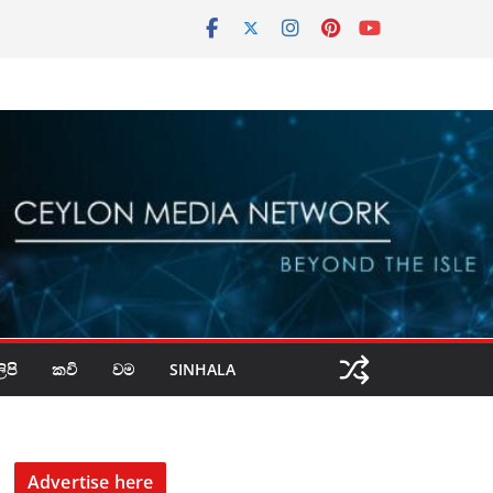
පි
කවි
වම
SINHALA
Advertise here