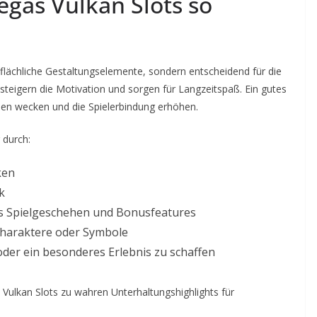
gas Vulkan Slots so
flächliche Gestaltungselemente, sondern entscheidend für die
teigern die Motivation und sorgen für Langzeitspaß. Ein gutes
en wecken und die Spielerbindung erhöhen.
 durch:
ken
k
as Spielgeschehen und Bonusfeatures
Charaktere oder Symbole
 oder ein besonderes Erlebnis zu schaffen
ulkan Slots zu wahren Unterhaltungshighlights für