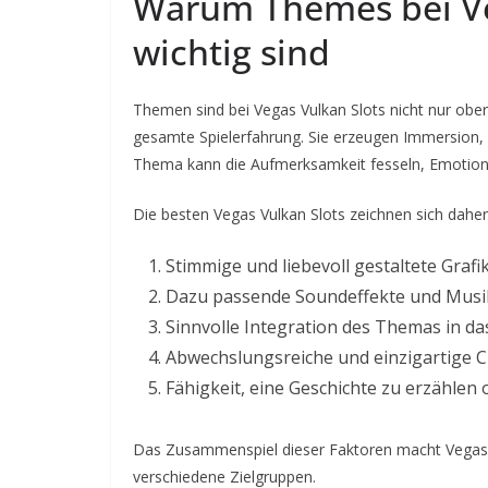
Warum Themes bei Ve
wichtig sind
Themen sind bei Vegas Vulkan Slots nicht nur ober
gesamte Spielerfahrung. Sie erzeugen Immersion, s
Thema kann die Aufmerksamkeit fesseln, Emotion
Die besten Vegas Vulkan Slots zeichnen sich daher
Stimmige und liebevoll gestaltete Grafi
Dazu passende Soundeffekte und Musi
Sinnvolle Integration des Themas in d
Abwechslungsreiche und einzigartige 
Fähigkeit, eine Geschichte zu erzählen
Das Zusammenspiel dieser Faktoren macht Vegas V
verschiedene Zielgruppen.