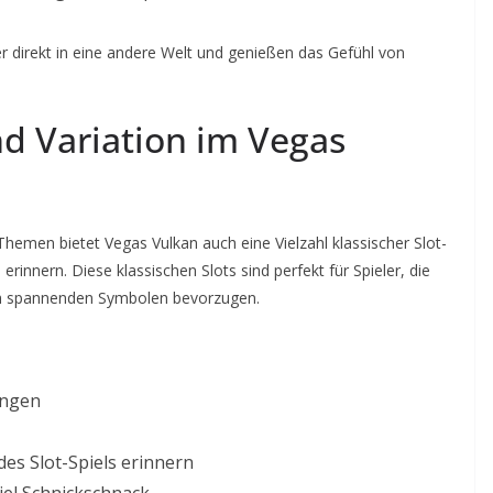
er direkt in eine andere Welt und genießen das Gefühl von
d Variation im Vegas
men bietet Vegas Vulkan auch eine Vielzahl klassischer Slot-
 erinnern. Diese klassischen Slots sind perfekt für Spieler, die
och spannenden Symbolen bevorzugen.
angen
des Slot-Spiels erinnern