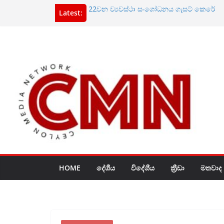
Skip
22වන ව්‍යවස්ථා සංශෝධනය ගැසට් කෙරේ
Latest:
පොලිස් නිළධාරීන් පිරිසකට ස්ථාන මාරුවීම්
to
වෛද්‍යවරු 3791ක් රට හැර ගිහින්
content
ලලිත් කුගන් නඩුවේ සාක්ෂි ලබා දීමට ගෝ
අර්බුදය තීව්‍ර වෙන්න වෙන්න ආණ්ඩුව කරන්
කන්දක් පටවන එක – දුමින්ද නාගමුව
HOME
දේශීය
විදේශීය
ක්‍රීඩා
මතවාද