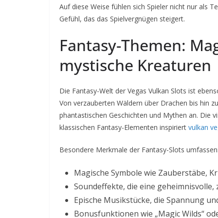
Auf diese Weise fühlen sich Spieler nicht nur als T
Gefühl, das das Spielvergnügen steigert.
Fantasy-Themen: Mag
mystische Kreaturen
Die Fantasy-Welt der Vegas Vulkan Slots ist ebens
Von verzauberten Wäldern über Drachen bis hin zu
phantastischen Geschichten und Mythen an. Die vis
klassischen Fantasy-Elementen inspiriert
vulkan v
Besondere Merkmale der Fantasy-Slots umfassen
Magische Symbole wie Zauberstäbe, Kr
Soundeffekte, die eine geheimnisvolle
Epische Musikstücke, die Spannung un
Bonusfunktionen wie „Magic Wilds“ ode