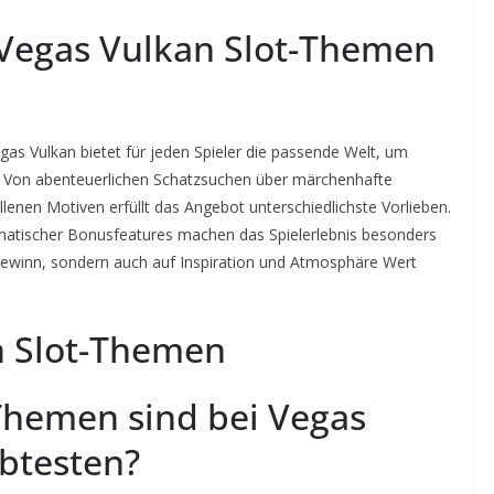
er Vegas Vulkan Slot-Themen
gas Vulkan bietet für jeden Spieler die passende Welt, um
. Von abenteuerlichen Schatzsuchen über märchenhafte
lenen Motiven erfüllt das Angebot unterschiedlichste Vorlieben.
ematischer Bonusfeatures machen das Spielerlebnis besonders
n Gewinn, sondern auch auf Inspiration und Atmosphäre Wert
n Slot-Themen
Themen sind bei Vegas
ebtesten?