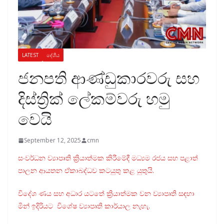
LATEST
දේශීය
ජනපති ආණ්ඩුකාරවරු සහ
දිස්ත්‍රික් ලේකම්වරු හමු
වෙයි
September 12, 2025
cmn
සංවර්ධන ව්‍යාපෘති ක්‍රියාත්මක කිරීමේදී මධ්‍යම රජය සහ පළාත්
පාලන ආයතන ඒකාබද්ධව කටයුතු කළ යුතුයි.
විදේශ ණය සහ අධාර යටතේ ක්‍රියාත්මක වන ව්‍යාපෘති සඳහා
මින් ඉදිරියට විශේෂ ව්‍යාපෘති කාර්යාල නැහැ.