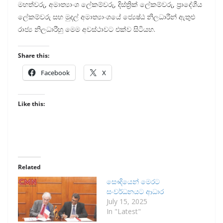
මහත්වරු, අමාත්‍යාංශ ලේකම්වරු, දිස්ත්‍රික් ලේකම්වරු, ප්‍රාදේශීය
ලේකම්වරු සහ මුදල් අමාත්‍යාංශයේ ජ්‍යෙෂ්ඨ නිලධාරීන් ඇතුළු
රාජ්‍ය නිලධාරීහු මෙම අවස්ථාවට එක්ව සිටියහ.
Share this:
Facebook
X
Like this:
Related
සෞදියෙන් මෙරට
සංවර්ධනයට ආධාර
July 15, 2025
In "Latest"