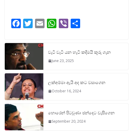
F
T
E
W
Vi
S
ac
w
m
h
b
h
e
itt
ai
at
er
ar
b
er
l
s
e
වැටි වැටි යන හැටි කදිමයි කූරු ගැන
o
A
June 23, 2025
o
p
k
p
ලක්අම්මා ඇයි අද කට වසාගෙන
October 16, 2024
හොරෙන් පිටවුණා ඡන්දෙට වැසීගෙන
September 20, 2024