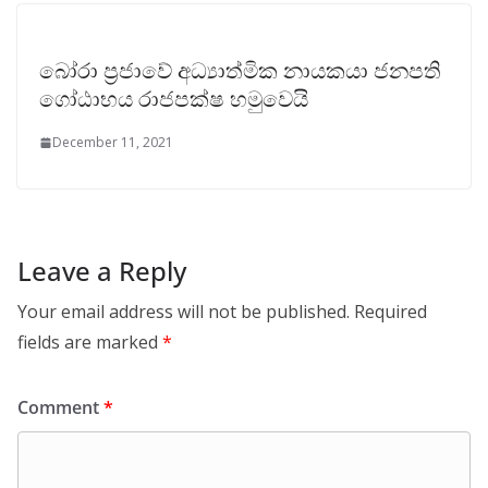
බෝරා ප්‍රජාවේ අධ්‍යාත්මික නායකයා ජනපති
ගෝඨාභය රාජපක්ෂ හමුවෙයි
December 11, 2021
Leave a Reply
Your email address will not be published.
Required
fields are marked
*
Comment
*