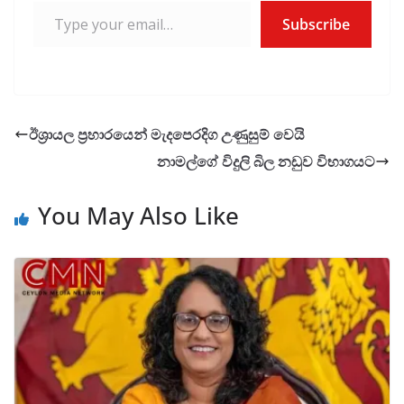
Subscribe
ඊශ්‍රායල ප්‍රහාරයෙන් මැදපෙරදිග උණුසුම් වෙයි
නාමල්ගේ විදුලි බිල නඩුව විභාගයට
You May Also Like