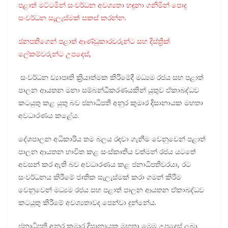
පළාත් මට්ටමින් සංවර්ධන අවශ්‍යතා හඳුනා ගනිමින් පොදු
සංවර්ධන සැලැස්මක් සකස් කරන්න.
ජනපතිගෙන් පළාත් ආණ්ඩුකාරවරුන්ට සහ දිස්ත්‍රික්
ලේකම්වරුන්ට උපදෙස්,
සංවර්ධන ව්‍යාපෘති ක්‍රියාත්මක කිරීමේදී මධ්‍යම රජය සහ පළාත්
පාලන ආයතන මනා සම්බන්ධීකරණයකින් යුතුව ඒකාබද්ධව
කටයුතු කළ යුතු බව ජනාධිපති අනුර කුමාර දිසානායක මහතා
අවධාරණය කළේය.
දේශපාලන අධිකාරිය තම බලය රඳවා ගැනීම වෙනුවෙන් පළාත්
පාලන ආයතන භාවිත කළ සංස්කෘතිය වත්මන් රජය යටතේ
අවසන් කර ඇති බව අවධාරණය කළ ජනාධිපතිවරයා, රට
සංවර්ධනය කිරීමේ ජාතික සැලැස්මක් කරා ගමන් කිරීම
වෙනුවෙන් මධ්‍යම රජය සහ පළාත් පාලන ආයතන ඒකාබද්ධව
කටයුතු කිරීමේ අවශ්‍යතාවද පෙන්වා දුන්නේය.
ජනාධිපති අනුර කුමාර දිසානායක මහතා මෙම උපදෙස් ලබා