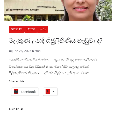
GOSSIPS
LATEST
දේශීය
මලකුණ ලඟදි ගිජුලිහිණිය හැඬුවා ද?
June 26, 2025
cmn
මහේෂි සූරසිංහ විජේරත්න….. ඇය තමයි අද කතානායිකාව……
විශේෂඥ වෛද්‍යවරියක් නිසා මහේෂිට ලොකු සමාජ
පිලිගැනීමක් තිබුණා….. දුමින්ද සිල්වා වැනි අයට ව්‍යාජ
Share this:
Facebook
X
Like this: