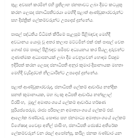
තුළ අවසන් කරමින් එහි ප්‍රතිලාභ ජනතාවට ලබා දීමට කටයුතු
කරන ලෙසද ජනාධිපතිවරයා මෙහිදී පළාත් ආණ්ඩුකාරවරුන්ට
සහ දිස්ත්‍රික් ලේකම්වරුන්ට උපදෙස් දුන්නේය.
පාසල් පද්ධතිය විධිමත් කිරීමේ සැලසුම් පිළිබඳවද මෙහිදී
අවධානය යොමු වූ අතර කලාප මට්ටමින් එක් එක් පාසල් වෙත
ගොස් එම පාසල් පිළිබඳව සමීපව අධ්‍යයනය කර සියලු දරුවන්ට
ගුණාත්මක අධ්‍යාපනයක් ලබා දීම වෙනුවෙන් හොඳම විසඳුම
ඉදිරිපත් කරන ලෙසද ජනාධිපති අනුර කුමාර දිසානායක මහතා
මෙහිදී වැඩිදුරටත් නිලධාරීන්ට උපදෙස් දුන්නේය.
පළාත් ආණ්ඩුකාරවරුද, ජනාධිපති ලේකම් ආචාර්ය නන්දික
සනත් කුමානායක, මහ බැංකු අධිපති ආචාර්ය නන්දලාල්
වීරසිංහ, මුදල් අමාත්‍යංශයේ ලේකම් ආචාර්ය හර්ෂණ
සූරියප්පෙරුම, රාජ්‍ය පරිපාලන අමාත්‍යාංශයේ ලේකම් එස්.
ආලෝක බණ්ඩාර, සෞඛ්‍ය සහ ජනමාධ්‍ය අමාත්‍යාංශයේ ලේකම්
විශේෂඥ වෛද්‍ය අනිල් ජාසිංහ, ජනාධිපති ජ්‍යෙෂ්ඨ අතිරේක
ලේකම්වරුන් වන රසල් අපෝන්සු, කපිල ජනක බණ්ඩාර යන