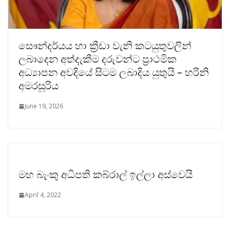
සෞන්දර්යය හා ක්‍රීඩා වැනි කටයුතුවලින්
ලබාදෙන අත්දැකීම දරුවන්ට ප්‍රාථමික
අධ්‍යාපන අවදියේ සිටම ලබාදිය යුතුයි – හරිනි
අමරසූරිය
June 19, 2026
මහ බැංකු අධිපති කබ්රාල් ඉල්ලා අස්වෙයි
April 4, 2022