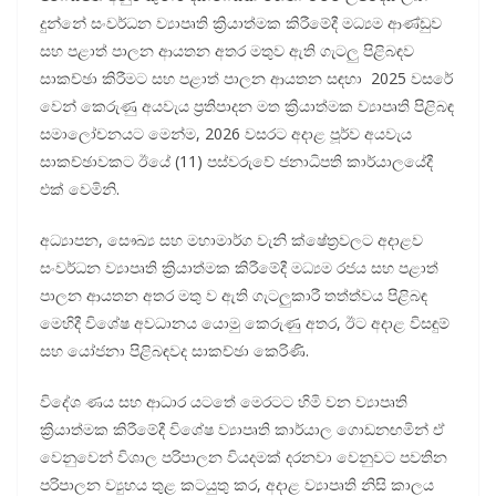
දුන්නේ සංවර්ධන ව්‍යාපෘති ක්‍රියාත්මක කිරීමේදී මධ්‍යම ආණ්ඩුව
සහ පළාත් පාලන ආයතන අතර මතුව ඇති ගැටලු පිළිබඳව
සාකච්ඡා කිරීමට සහ පළාත් පාලන ආයතන සඳහා 2025 වසරේ
වෙන් කෙරුණු අයවැය ප්‍රතිපාදන මත ක්‍රියාත්මක ව්‍යාපෘති පිළිබඳ
සමාලෝචනයට මෙන්ම, 2026 වසරට අදාළ පූර්ව අයවැය
සාකච්ඡාවකට ඊයේ (11) පස්වරුවේ ජනාධිපති කාර්යාලයේදී
එක් වෙමිනි.
අධ්‍යාපන, සෞඛ්‍ය සහ මහාමාර්ග වැනි ක්ෂේත්‍රවලට අදාළව
සංවර්ධන ව්‍යාපෘති ක්‍රියාත්මක කිරීමේදී මධ්‍යම රජය සහ පළාත්
පාලන ආයතන අතර මතු ව ඇති ගැටලුකාරී තත්ත්වය පිළිබඳ
මෙහිදී විශේෂ අවධානය යොමු කෙරුණු අතර, ඊට අදාළ විසඳුම්
සහ යෝජනා පිළිබඳවද සාකච්ඡා කෙරිණි.
විදේශ ණය සහ ආධාර යටතේ මෙරටට හිමි වන ව්‍යාපෘති
ක්‍රියාත්මක කිරීමේදී විශේෂ ව්‍යාපෘති කාර්යාල ගොඩනඟමින් ඒ
වෙනුවෙන් විශාල පරිපාලන වියදමක් දරනවා වෙනුවට පවතින
පරිපාලන ව්‍යුහය තුළ කටයුතු කර, අදාළ ව්‍යාපෘති නිසි කාලය