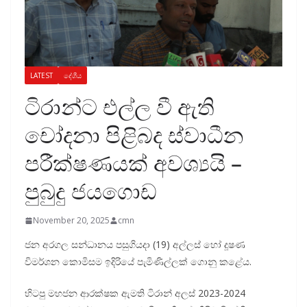
LATEST
දේශීය
ටිරාන්ට එල්ල වී ඇති
චෝදනා පිළිබද ස්වාධීන
පරීක්ෂණයක් අවශ්‍යයි –
පුබුදු ජයගොඩ
November 20, 2025
cmn
ජන අරගල සන්ධානය පසුගියදා (19) අල්ලස් හෝ දූෂණ
විමර්ශන කොමිසම ඉදිරියේ පැමිණිල්ලක් ගොනු කළේය.
හිටපු මහජන ආරක්ෂක ඇමති ටිරාන් අලස් 2023-2024