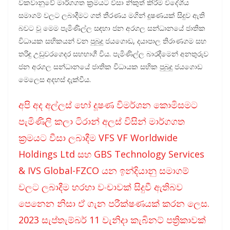
වකවානුවේ මාර්ගගත ක්‍රමයට වීසා නිකුත් කිරීම විදේශීය
සමාගම් වලට ලබාදීමට ගත් තීරණය මගින් දූෂණයක් සිදුව ඇති
බවට වූ මෙම පැමිණිල්ල සඳහා ජන අරගල සන්ධානයේ ජාතික
විධායක සභිකයන් වන පුබුදු ජයගොඩ, දයාපාල තිරාණගම සහ
තරිඳු උඩුවරගෙදර සහභාගී විය. පැමිණිල්ල බාරදීමෙන් අනතුරුව
ජන අරගල සන්ධානයේ ජාතික විධායක සභික පුබුදු ජයගොඩ
මෙලෙස අදහස් දැක්වීය.
අපි අද අල්ලස් හෝ දූෂණ විමර්ශන කොමිසමට
පැමිණිලි කලා ටිරාන් අලස් විසින් මාර්ගගත
ක්‍රමයට වීසා ලබාදීම VFS VF Worldwide
Holdings Ltd සහ GBS Technology Services
& IVS Global-FZCO යන ඉන්දියානු සමාගම්
වලට ලබාදීම හරහා වංචාවක් සිදුවී ඇතිබව
පෙනෙන නිසා ඒ ගැන පරීක්ෂණයක් කරන ලෙස.
2023 සැප්තැම්බර් 11 වැනිදා කැබිනට් පත්‍රිකාවක්