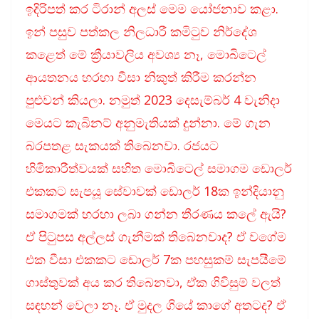
ඉදිරිපත් කර ටිරාන් අලස් මෙම යෝජනාව කළා.
ඉන් පසුව පත්කල නිලධාරී කමිටුව නිර්දේශ
කළෙත් මේ ක්‍රීයාවලිය අවශ්‍ය නෑ, මොබිටෙල්
ආයතනය හරහා වීසා නිකුත් කිරීම කරන්න
පුළුවන් කියලා. නමුත් 2023 දෙසැම්බර් 4 වැනිදා
මෙයට කැබිනට් අනුමැතියක් දුන්නා. මේ ගැන
බරපතළ සැකයක් තිබෙනවා. රජයට
හිමිකාරීත්වයක් සහිත මොබිටෙල් සමාගම ඩොලර්
එකකට සැපයූ සේවාවක් ඩොලර් 18ක ඉන්දියානු
සමාගමක් හරහා ලබා ගන්න තීරණය කලේ ඇයි?
ඒ පිටුපස අල්ලස් ගැනීමක් තිබෙනවාද? ඒ වගේම
එක වීසා එකකට ඩොලර් 7ක පහසුකම් සැපයීමේ
ගාස්තුවක් අය කර තිබෙනවා, ඒක ගිවිසුම් වලත්
සඳහන් වෙලා නෑ. ඒ මුදල ගියේ කාගේ අතටද? ඒ