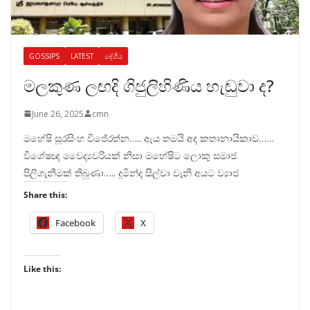
GOSSIPS
LATEST
දේශීය
මලකුණ ලඟදි ගිජුලිහිණිය හැඬුවා ද?
June 26, 2025
cmn
මහේෂි සූරසිංහ විජේරත්න….. ඇය තමයි අද කතානායිකාව……
විශේෂඥ වෛද්‍යවරියක් නිසා මහේෂිට ලොකු සමාජ
පිලිගැනීමක් තිබුණා….. දුමින්ද සිල්වා වැනි අයට ව්‍යාජ
Share this:
Facebook
X
Like this: