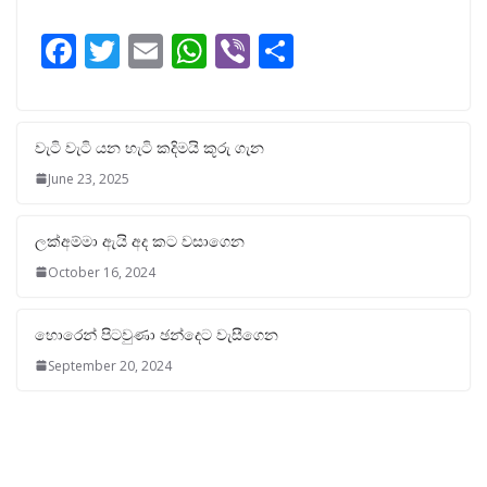
F
T
E
W
Vi
S
ac
w
m
h
b
h
e
itt
ai
at
er
ar
b
er
l
s
e
වැටි වැටි යන හැටි කදිමයි කූරු ගැන
o
A
June 23, 2025
o
p
ලක්අම්මා ඇයි අද කට වසාගෙන
k
p
October 16, 2024
හොරෙන් පිටවුණා ඡන්දෙට වැසීගෙන
September 20, 2024