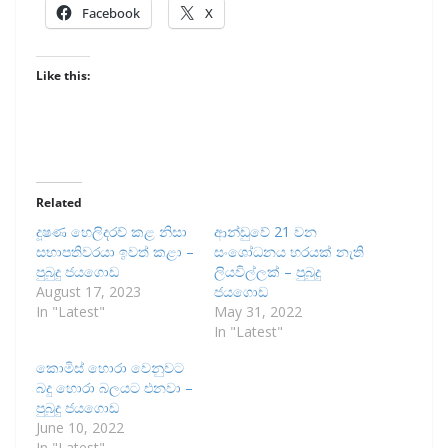
Facebook
X
Like this:
Related
දූෂණ හෙලිදරව් කළ නිසා
ආන්ඩුවේ 21 වන
සභාපතිවරයා ඉවත් කළා –
සංශෝධනය හරයක් නැති
පුබුදු ජයගොඩ
ලියවිල්ලක් – පුබුදු
August 17, 2023
ජයගොඩ
In "Latest"
May 31, 2022
In "Latest"
කොමිස් හොරා වෙනුවට
බදු හොරා බලයට එනවා –
පුබුදු ජයගොඩ
June 10, 2022
In "Latest"