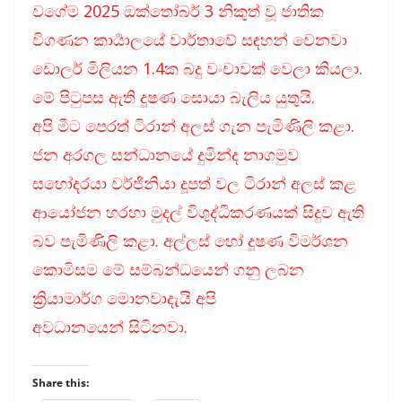
වගේම 2025 ඔක්තෝබර් 3 නිකුත් වූ ජාතික
විගණන කාර්‍යාලයේ වාර්තාවේ සඳහන් වෙනවා
ඩොලර් මිලියන 1.4ක බදු වංචාවක් වෙලා කියලා.
මේ පිටුපස ඇති දූෂණ සොයා බැලිය යුතුයි.
අපි මීට පෙරත් ටිරාන් අලස් ගැන පැමිණිලි කළා.
ජන අරගල සන්ධානයේ දුමින්ද නාගමුව
සහෝදරයා වර්ජිනියා දූපත් වල ටිරාන් අලස් කළ
ආයෝජන හරහා මුදල් විශුද්ධිකරණයක් සිදුව ඇති
බව පැමිණිලි කළා. අල්ලස් හෝ දූෂණ විමර්ශන
කොමිසම මේ සම්බන්ධයෙන් ගනු ලබන
ක්‍රියාමාර්ග මොනවාදැයි අපි
අවධානයෙන් සිටිනවා.
Share this: