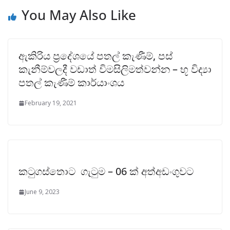
You May Also Like
ඇකිරිය ප්‍රදේශයේ පතල් කැණීම්, පස්
කැනීම්වලදී වඩාත් විමසිලිමත්වන්න – භූ විද්‍යා
පතල් කැණීම් කාර්යාංශය
February 19, 2021
කටුගස්තොට ගැටුම – 06 ක් අත්අඩංගුවට
June 9, 2023