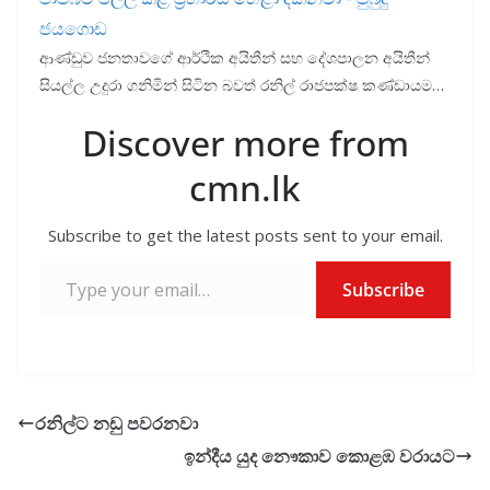
ජයගොඩ
ආණ්ඩුව ජනතාවගේ ආර්ථික අයිතීන් සහ දේශපාලන අයිතීන්
සියල්ල උදුරා ගනිමින් සිටින බවත් රනිල් රාජපක්ෂ කණ්ඩායම…
Discover more from
cmn.lk
Subscribe to get the latest posts sent to your email.
Type your email…
Subscribe
රනිල්ට නඩු පවරනවා
ඉන්දීය යුද නෞකාව කොළඹ වරායට