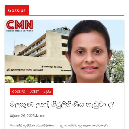
Gossips
GOSSIPS
LATEST
දේශීය
මලකුණ ලඟදි ගිජුලිහිණිය හැඬුවා ද?
June 26, 2025
cmn
මහේෂි සූරසිංහ විජේරත්න….. ඇය තමයි අද කතානායිකාව……