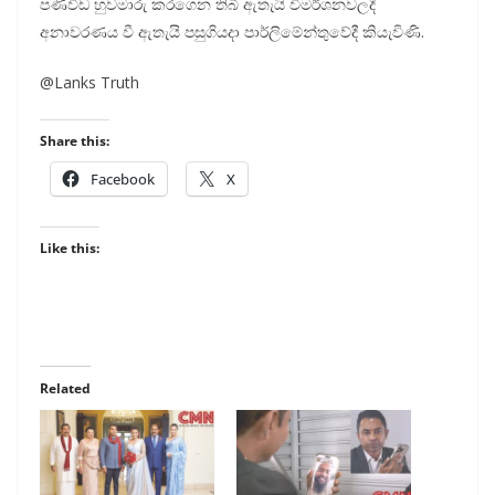
පණිවිඩ හුවමාරු කරගෙන තිබී ඇතැයි විමර්ශනවලදී
අනාවරණය වී ඇතැයි පසුගියදා පාර්ලිමේන්තුවේදී කියැවිණි.
@Lanks Truth
Share this:
Facebook
X
Like this:
Related