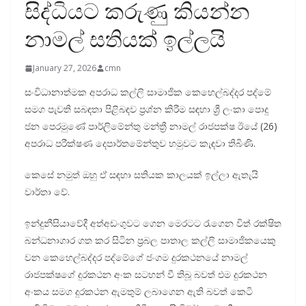
සිද්ධියට කරුණු කියන්න
නාමල් සතියක් ඉල්ලයි
January 27, 2026
cmn
සංවිධානාත්මක අපරාධ කල්ලි සාමාජික කෙහෙල්බද්දර පද්මේ
සමග පැවති සබඳතා පිළිබඳව ප්‍රශ්න කිරීම සඳහා ශ්‍රී ලංකා පොදු
ජන පෙරමුණේ පාර්ලිමේන්තු මන්ත්‍රී නාමල් රාජපක්ෂ ඊයේ (26)
අපරාධ පරීක්ෂණ දෙපාර්තමේන්තුව හමුවට කැඳවා තිබිණි.
කෙසේ නමුත් ඔහු ඒ සඳහා සතියක කාලයක් ඉල්ලා ඇතැයි
වාර්තා වේ.
ඉන්දුනීසියාවේදී අත්අඩංගුවට ගෙන මෙරටට රැගෙන විත් රක්ෂිත
බන්ධනාගාර ගත කර සිටින ප්‍රබල පාතාල කල්ලි සාමාජිකයෙකු
වන කෙහෙල්බද්දර පද්මේගේ ජංගම දුරකථනයේ නාමල්
රාජපක්ෂගේ දුරකථන අංක සටහන් වී තිබූ බවත් එම දුරකථන
අංකය සමග දුරකථන ඇමතුම් ලබාගෙන ඇති බවත් කෙටි