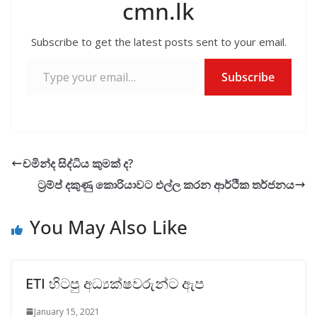
cmn.lk
Subscribe to get the latest posts sent to your email.
Type your email…
Subscribe
චමින්ද සිද්ධිය කුමක් ද?
ට්‍රම්ප් දකුණු කොරියාවට එල්ල කරන ආර්ථික තර්ජනය
You May Also Like
ETI හිටපු අධ්‍යක්ෂවරුන්ට ඇප
January 15, 2021