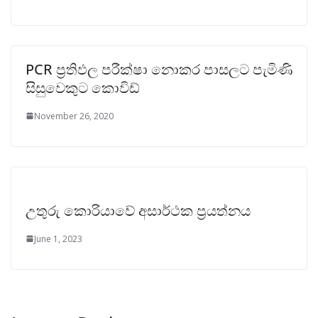
PCR ප්‍රතිඵල පරීක්ෂා නොකර පාසලට පැමිණි
සිසුවෙකුට කොවිඩ්
November 26, 2020
උතුරු කොරියාවේ අසාර්ථක ප්‍රයත්නය
June 1, 2023